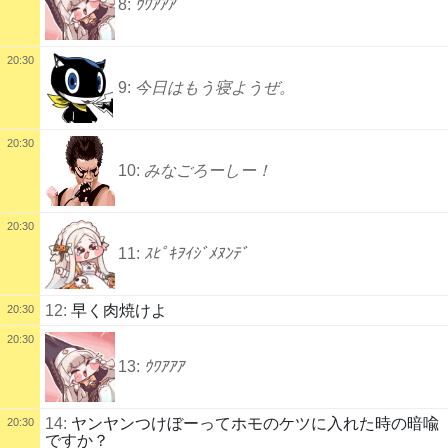
8:
ｳﾜｱｱｱ
20:30
9:
今日はもう寝ようぜ。
20:30
10:
みなごろーしー！
20:30
11:
ｽﾋﾟｷｦｲｼﾞﾒﾇﾝﾃﾞ
12:
早く肉焼けよ
20:30
20:30
13:
ｳﾜｱｱｱ
14:
ヤンヤンつけぼーってホモのケツに入れた時の暗喩
20:30
ですか？