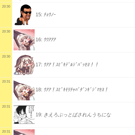
20:30
15:
ﾁｮｳﾉｰ
20:30
16:
ｳﾜｱｱｱ
20:30
17:
ｳｱｱ！ｽﾋﾟｷﾃﾞﾙｼﾞﾊﾞｯｾﾖ！！
20:31
18:
ｳｱｱ！ｽﾋﾟｷﾓﾘﾁｬﾊﾞﾀﾞﾝｷﾞｼﾞﾏｾﾖ！
20:31
19:
きえろぶっとばされんうちにな
20:31