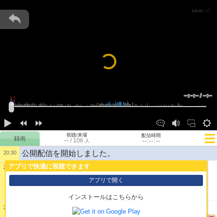
Loading...
--:--:-- / --:--
視聴/来場
配信時間
--
--:--:--
/
106
人
公開配信を開始しました。
20:30
アプリで快適に視聴できます
20:30
1:
ｳﾜｱｱｱ
アプリで開く
インストールはこちらから
20:30