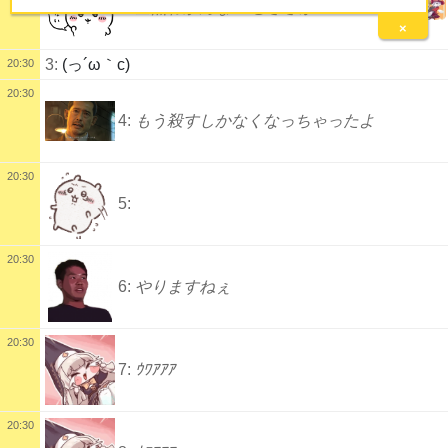
2:
全然わかんない
@ささか
×
3:
(っ´ω｀c)
20:30
20:30
4:
もう殺すしかなくなっちゃったよ
20:30
5:
20:30
6:
やりますねぇ
20:30
7:
ｳﾜｱｱｱ
20:30