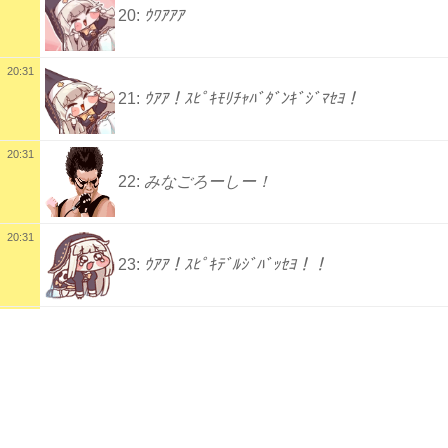
20:
ｳﾜｱｱｱ
20:31
21:
ｳｱｱ！ｽﾋﾟｷﾓﾘﾁｬﾊﾞﾀﾞﾝｷﾞｼﾞﾏｾﾖ！
20:31
22:
みなごろーしー！
20:31
23:
ｳｱｱ！ｽﾋﾟｷﾃﾞﾙｼﾞﾊﾞｯｾﾖ！！
配信タイトル
20:31
しけ(っ˘ω˘c) (もょ) | kukuluLIVE
24:
ｳﾜｱｱｱ
城プロ
千年戦争アイギス
FF14
配信説明
25:
ニンダイ(っ´ω｀c)ノ
くくさまを崇めよ(っ˘ω˘c)
20:31
配信者
20:31
(っ´ω｀c)
１０歳
もょもよ