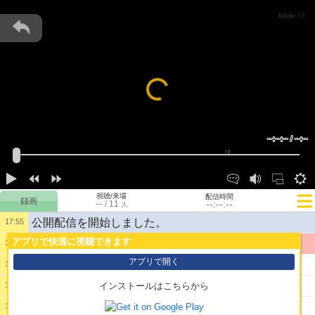
Loading...
--:--:-- / --:--
視聴/来場
配信時間
--
--:--:--
/
11
人
公開配信を開始しました。
17:55
アプリで快適に視聴できます
1:
まったりと
17:55
アプリで開く
2:
しょけんです
19:32
3:
kfrkgkggkgkgkgkg
19:32
インストールはこちらから
4:
ｋｇｋｇｋｇｋｇ
19:33