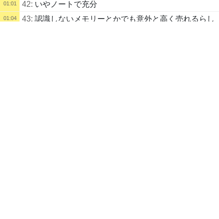
42:
いやノートで充分
01:01
43:
認識しないメモリーとかでも意外と高く売れるらし
01:04
配信タイトル
いからヤヴァイ
地獄の底の。
44:
信号ラインの抵抗割れてたりとか意外とある
01:05
東方シリーズ
45:
いよいよラジオ体操最終日ですな
01:06
配信説明
ユーチューブとかあります。
46:
最近は発電所のハムスター不足してるみたいだしな
01:08
https://www.youtube.com/channel/UCRmh4fCrdwNn32N5_5t1S2w?vie
ｗ
w_as=subscriber
47:
まだやったああ
01:11
ツイッターとかもあります。
48:
見納めじゃあ
01:19
https://twitter.com/relac_ma
01:43
どうしたにゃ
01:44
ありおいにゃ
ボーナストラック用にお便りお待ちしています！
49:
どういう意味にゃ
01:44
ダイレクトメッセージ（ククルＩＤをお持ちの方はこちら）
50:
さらばじゃ
01:52
https://live.erinn.biz/login.talk.php?talkto=33785
51:
こわすぞおお
01:52
おだいばこ（ククルＩＤをお持ちでない方はこちら）
01:53
赤バラ2本を交配して増やすにゃ。咲きやすい組み
https://odaibako.net/u/relac_ma
合わせを続けると白より効率がいい場合もあるにゃ