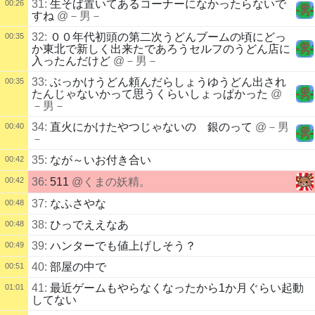
31:
生そば置いてあるコーナーになかったらないで
00:26
すね
@－男－
32:
００年代初頭の第二次うどんブームの頃にどっ
00:35
か東北で新しく出来たであろうセルフのうどん店に
入ったんだけど
@－男－
33:
ぶっかけうどん頼んだらしょうゆうどん出され
00:35
たんじゃないかって思うくらいしょっぱかった
@
－男－
34:
直火にかけたやつじゃないの 銀のって
@－男
00:40
－
35:
なが～いお付き合い
00:42
00:42
36:
511
@くまの妖精。
37:
なふさやな
00:48
38:
ひっでええなあ
00:48
39:
ハンターでも値上げしそう？
00:49
40:
部屋の中で
00:51
41:
最近ゲームもやらなくなったから1か月ぐらい起動
01:01
してない