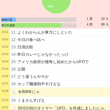
80%
1 票
20 ％
動物の森
4 票
80 ％
東方紅魔郷
11:
よくわからんが東方にしといた
23:01
12:
今日の食べ比べ
23:02
13:
日清比較
23:02
14:
昨日カレーじゃなかったっけ
23:02
15:
アメリカ政府が後悔し始めたからUFOで
23:04
16:
公開
23:04
17:
どう違うんやろか
23:05
18:
カップ麺連戦中すげえな
23:07
23:09
令和8年にゃ
19:
くまさんすげえ
23:10
23:11
00:03:00のタイマー「UFO」を作成しましたにゃ。