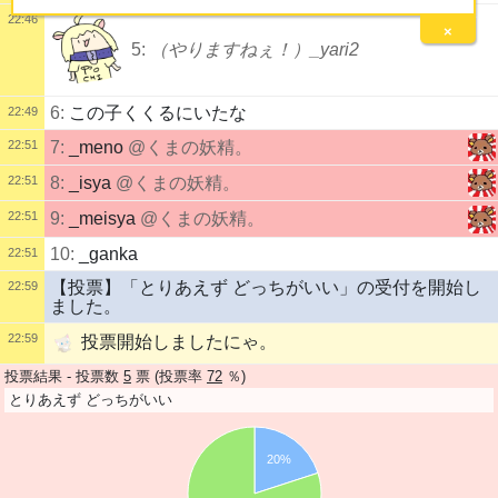
22:46
×
5:
（やりますねぇ！）_yari2
6:
この子くくるにいたな
22:49
22:51
7:
_meno
@くまの妖精。
22:51
8:
_isya
@くまの妖精。
22:51
9:
_meisya
@くまの妖精。
10:
_ganka
22:51
【投票】「とりあえず どっちがいい」の受付を開始し
22:59
ました。
22:59
投票開始しましたにゃ。
投票結果 - 投票数
5
票 (投票率
72
％)
とりあえず どっちがいい
20%