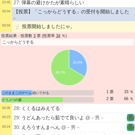
27:
弾幕の避けかたが素晴らしい
23:45
【投票】「こっからどうする」の受付を開始しました
00:04
。
00:04
投票開始しましたにゃ。
投票結果 - 投票数
3
票 (投票率
34
％)
こっからどうする
33.3%
66.7%
1 票
33 ％
このままこのゲーム 続いてやる
2 票
66 ％
どうぶつの森
28:
くくるはみえてる
00:08
00:23
29:
うどんあったら茹でて良いよ
@－男－
00:24
30:
えろうすんまへん
@－男－