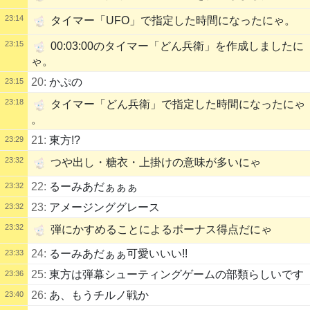
23:14
タイマー「UFO」で指定した時間になったにゃ。
23:15
00:03:00のタイマー「どん兵衛」を作成しましたに
ゃ。
20:
かぷの
23:15
23:18
タイマー「どん兵衛」で指定した時間になったにゃ
。
21:
東方!?
23:29
23:32
つや出し・糖衣・上掛けの意味が多いにゃ
22:
るーみあだぁぁぁ
23:32
23:
アメージンググレース
23:32
23:32
弾にかすめることによるボーナス得点だにゃ
24:
るーみあだぁぁ可愛いいい!!
23:33
25:
東方は弾幕シューティングゲームの部類らしいです
23:36
26:
あ、もうチルノ戦か
23:40