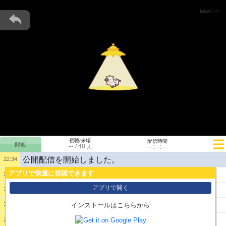
視聴/来場
配信時間
--
--:--:--
/
48
人
公開配信を開始しました。
22:34
アプリで快適に視聴できます
1:
こんばん
22:36
アプリで開く
2:
あっさりって微妙な感じのやつか
22:38
3:
ラード足すしかねぇ
22:39
インストールはこちらから
4:
おおごと？
22:46