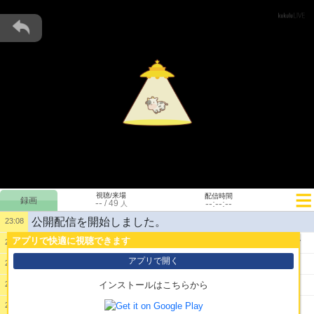
視聴/来場
配信時間
--
--:--:--
/
49
人
公開配信を開始しました。
23:08
アプリで快適に視聴できます
1:
お疲れ様です 遊撃です 今週もイネお願いします
23:28
アプリで開く
2:
漏れてたのなんだったんかね
23:30
3:
エリーブで太初武器だしてたひと見た
23:30
インストールはこちらから
4:
27だった
23:31