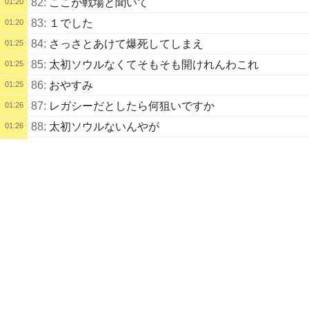
82:
ここが戦場と聞いて
01:20
83:
１でした
01:20
84:
さっさとあけて爆死してしまえ
01:25
85:
太初ソウルなくてそもそも開けれんわこれ
01:25
86:
おやすみ
01:25
87:
レガシーだとしたら何狙いですか
01:26
88:
太初ソウルないんやが
01:26
配信タイトル
89:
僕もないからむりだ
01:26
とんでもなく眠い
90:
一般見えました
01:26
アラド戦記
91:
つんよ
01:26
配信説明
( ；ω； )くぱぁ
92:
ふぁああ
01:26
93:
しかもいいやつ
01:26
X(旧Twitter)
https://twitter.com/kirisame_massu
94:
よかった運のツケ支払わされてドブさらいさせられ
01:27
るとこだった
(鍵垢ですので過去にトラブルがあった方はお断りさせていただくこと
があります、ご了承ください。あと名前分かるようにして…)
95:
はい
01:27
96:
よしよし
01:27
配信アーカイブ(無期限化済)