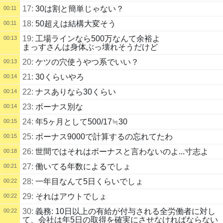
17:
30は割と簡単じゃない？
00:11
18:
50超えは結構大変そう
00:11
19:
工場ラインなら500万なんて余裕よ
00:13
まっすさんは身体ぶっ壊れそうだけど
20:
ケツの穴使うやつ系でいい？
00:13
21:
30くらいやろ
00:14
22:
ナスありなら30くらい
00:14
23:
ボーナス別な
00:14
24:
年5ヶ月として500/17≒30
00:15
25:
ボーナス9000で計算するの忘れてたわ
00:15
26:
世間ではそれはボーナスと言わないのよ...寸志よ
00:18
27:
働いてる年数によるでしょ
00:21
28:
一年目なんて5日くらいでしょ
00:22
29:
それはアウトでしょ
00:22
30:
義務: 10日以上の有給が付与される全労働者に対し
00:22
て、会社は年5日の取得を確実にさせなければならない