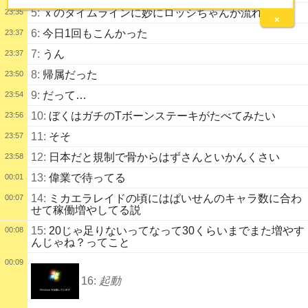
5:
ｘのタイムラインに妙にロッシちゃんが流れてくる
23:35
×
6:
今日1回もこんかった
23:37
7:
うん
23:37
8:
帰属だった
23:50
9:
だって…
23:54
10:
ぼくはガチのTボーンステーキがたべてみたい
23:56
11:
そそ
23:57
12:
日本だと規制で骨からはずさんといかんくさい
23:58
13:
偉業で待ってる
00:01
14:
ミカエラレイドの頃にはぱいせんのキャラ数に合わ
00:07
せて稼働増やしてる説
15:
20じゃ足りないってなって30くらいまでまた増やす
00:08
んじゃね？ってこと
00:09
16:
起動