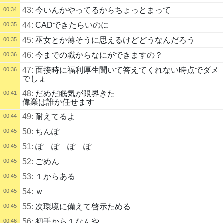
43:
今いんかやってるからちょっとまって
00:34
44:
CADできたらいのに
00:35
45:
巫女とか薄そうに思えるけどどうなんだろう
00:35
46:
今までの職からなにができますの？
00:36
47:
面接時に福利厚生聞いて答えてくれない時点でダメ
00:36
でしょ
48:
だめだ眠気が限界きた
00:41
偉業は誰か任せます
49:
耐えてるよ
00:44
50:
ちんぽ
00:45
51:
ぽ ぽ ぽ ぽ
00:45
52:
ごめん
00:45
53:
１からある
00:45
54:
ｗ
00:45
55:
次環境に備えて啓示ためる
00:45
56:
初手から１なんや
00:46