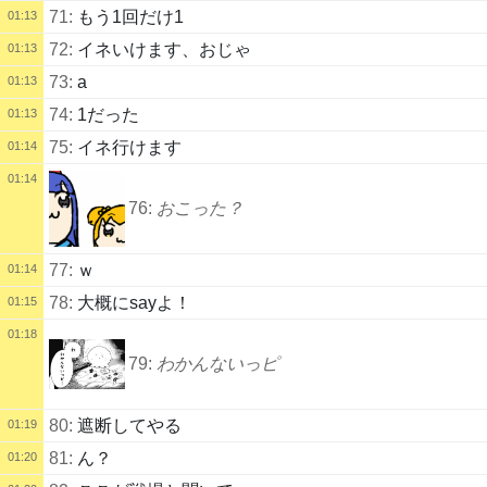
71:
もう1回だけ1
01:13
72:
イネいけます、おじゃ
01:13
73:
a
01:13
74:
1だった
01:13
75:
イネ行けます
01:14
01:14
76:
おこった？
77:
ｗ
01:14
78:
大概にsayよ！
01:15
01:18
79:
わかんないっピ
80:
遮断してやる
01:19
81:
ん？
01:20