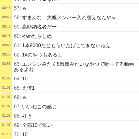
57:
ｗ
00:46
58:
すまんな 大幅メンバー入れ替えなんやｗ
00:46
59:
高額納税者だー
00:48
60:
やめたらしぬ
00:48
61:
1本9000だともらいたばこできないねえ
00:49
62:
14のやつもあるよ
00:55
63:
エンジンみたく8気筒みたいなやつで吸ってる動画
00:56
あるよね
64:
10
01:06
65:
え僕1
01:07
66:
ｗ
01:07
67:
いいねこの感じ
01:07
68:
好き
01:07
69:
全部10で眠い
01:07
70:
10
01:13