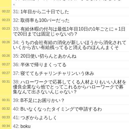
。
31:
1年目から二十日でした
00:22
32:
取得率も100パーだった
00:23
33:
有給休暇の付与は最低1年目10日の1年ごとに＋1日
00:23
で20日までは固定じゃないの？
34:
うちの会社有給の消化が新しいほうから消化されて
00:26
いくから古い有給残ってると消えるのほんんまくそ
35:
20日使い切らんとあかんね
00:26
36:
半休で帰りまくってる
00:27
37:
寝ててもチャリンチャリンいう休み
00:27
38:
ハローワークで応募してくる人材よりもいい人材を
00:31
優良企業なら他でとってこれるからハローワークで募
集なんて出さないんじゃない？
39:
B不足にお困りかい？
00:31
40:
Bいなくなったタイミングで申請するわ
00:32
41:
つぎからよろしく
00:33
42:
boku
00:34