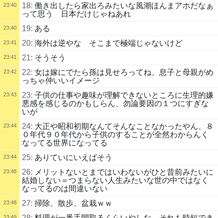
18:
働き出したら家出ろみたいな風潮ほんまアホだなぁ
23:40
って思う 日本だけじゃねあれ
19:
ある
23:40
20:
海外は逆やな そこまで極端じゃないけど
23:41
21:
そうそう
23:41
22:
女は嫁にでたら孫は見せろってね、息子と母親がめ
23:42
っちゃ仲いいイメージ
23:
子供の仕事や趣味が理解できないところに生理的嫌
23:43
悪感を感じるのかもしらん、勿論要因の１つにすぎな
いが
24:
大正や昭和初期なんてそんなことなかったやん、８
23:44
０年代９０年代から子供のすることが全然わからんく
なってる世界になってる
25:
ありていにいえばそう
23:44
26:
メリットないとまではいわないがひと昔前みたいに
23:48
結婚しない＝つまらない人生みたいな世の中ではなく
なってるのは間違いない
27:
掃除、散歩、盆栽ｗｗ
23:48
28:
料理が一番手間取るくらいやしな それも時短でき
23:49