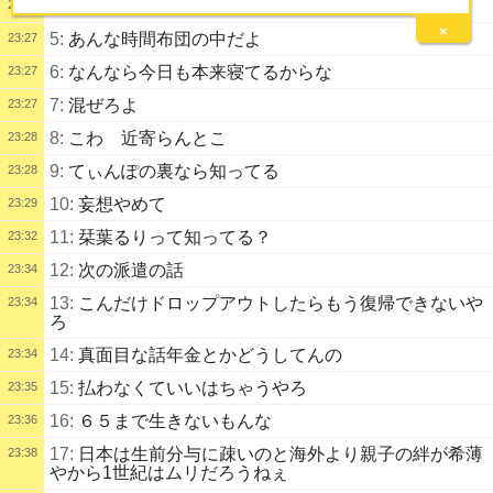
4:
ほんまな
23:27
×
5:
あんな時間布団の中だよ
23:27
6:
なんなら今日も本来寝てるからな
23:27
7:
混ぜろよ
23:27
8:
こわ 近寄らんとこ
23:28
9:
てぃんぽの裏なら知ってる
23:28
10:
妄想やめて
23:29
11:
栞葉るりって知ってる？
23:32
12:
次の派遣の話
23:34
13:
こんだけドロップアウトしたらもう復帰できないや
23:34
ろ
14:
真面目な話年金とかどうしてんの
23:34
15:
払わなくていいはちゃうやろ
23:35
16:
６５まで生きないもんな
23:36
17:
日本は生前分与に疎いのと海外より親子の絆が希薄
23:38
やから1世紀はムリだろうねぇ