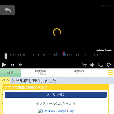
Loading...
--:--:-- / --:--
視聴/来場
配信時間
--
--:--:--
/
22
人
公開配信を開始しました。
23:25
アプリで快適に視聴できます
1:
大空スバルです
23:26
アプリで開く
2:
しゅばああああああ
23:26
3:
よっかくらいコメントつかない配信アーカイブあっ
23:26
インストールはこちらから
てワロタ