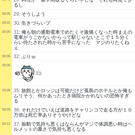
るし
29:
そうしよう
00:00
30:
生きづらいブ
00:02
31:
俺も朝の通勤電車でめたくそ腹痛くなった時まえの
00:05
電車がうごかないからって駅じゃないとこで１５分く
らい待たされた時から苦手になった マジのりたくね
ぇ
32:
ぶりゅ
00:06
00:06
33:
35:
旅館とかロッジは可能だけど孤島のホテルとか俺も
00:08
ムリそう、何かあったとき病院かかれないの恐怖すぎ
る
36:
それだけでいえば道路をチャリンコで走る方が１０
00:09
万倍は死亡率ありそうやけどな
37:
振動で気持ち悪くはならんがマジで体調悪い時はヘ
00:12
ルメットの重さで気持ち悪くなる