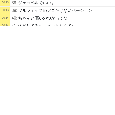
38:
ジェッペルでいいよ
00:13
39:
フルフェイスのアゴだけないバージョン
00:13
40:
ちゃんと高いのつかってな
00:14
41:
内蔵してるヘルメットなんてないよ
00:14
配信タイトル
42:
ない
00:14
zatu (漆葉ことり) | kukuluLIVE
配信説明
43:
それなんのスピーカー？
00:15
ビッグドリームドリームないなったかもしれない話
44:
俺のヘルメット77000したぞい
00:19
配信者
ハンゲ王の娼婦
45:
125
00:19
自己紹介
46:
高いのに拘りがあるわけじゃなかったんだけど、安
00:20
野生のおやつ
いのだとやっぱフィット感が全然ちがうし、あと純粋
配信記録
に使ってるモノがよくないから重いんよな。高い一回
被るとクソ安ヘルメットかぶれなくなる
録画あり
ざつ
47:
当然
00:24
1
日
前
182
日
後
まで
48:
ていうかショーエイとアライはフィッティング作業
00:24
が絶対はいるからそのままはいどうぞお買い上げ～と
はならない
ざつ
6
日
前
録画あり
178
日
後
まで
麻雀
49:
お、詳しいじゃん その通りよ
00:25