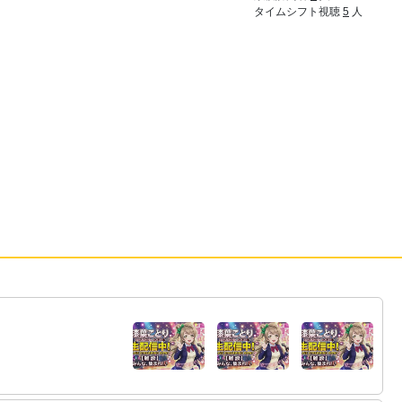
タイムシフト視聴
5
人