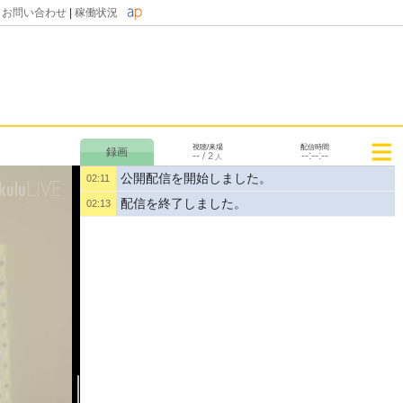
|
お問い合わせ
|
稼働状況
視聴/来場
配信時間
--
--:--:--
/
2
人
公開配信を開始しました。
02:11
配信を終了しました。
02:13