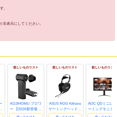
ます。
より非表示にしてください。
欲しいものリスト
欲しいものリスト
欲しいものリスト
ー
KOJIHOMU ブロワ
ASUS ROG Kithara
AOC QDミニLE
リ
ー 【2026新登場 超
ゲーミングヘッドセ
ーミングモニター
小型で爆風..
ット / 1..
7インチ, Q..