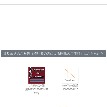
違反放送のご報告（権利者の方による削除のご依頼）はこちらから
JASRAC許諾
NexTone許諾
第9013518001Y451
ID000006415
23号