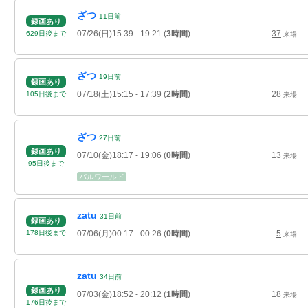
ざつ
11
日
前
録画あり
07/26(日)15:39
- 19:21
(
3時間
)
37
629
日
後
まで
来場
ざつ
19
日
前
録画あり
07/18(土)15:15
- 17:39
(
2時間
)
28
105
日
後
まで
来場
ざつ
27
日
前
録画あり
07/10(金)18:17
- 19:06
(
0時間
)
13
来場
95
日
後
まで
パルワールド
zatu
31
日
前
録画あり
07/06(月)00:17
- 00:26
(
0時間
)
5
178
日
後
まで
来場
zatu
34
日
前
録画あり
07/03(金)18:52
- 20:12
(
1時間
)
18
来場
176
日
後
まで