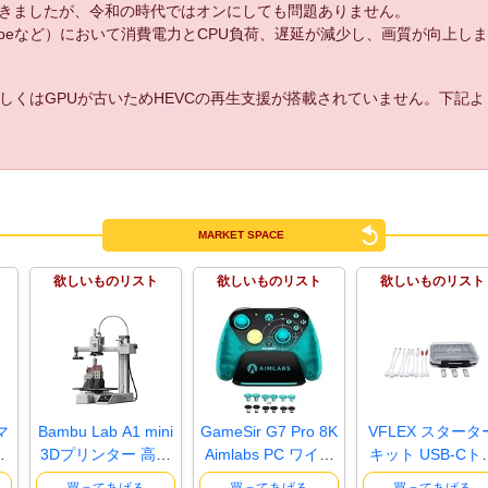
きましたが、令和の時代ではオンにしても問題ありません。
uTubeなど）において消費電力とCPU負荷、遅延が減少し、画質が向上し
しくはGPUが古いためHEVCの再生支援が搭載されていません。下記
MARKET SPACE
欲しいものリスト
欲しいものリスト
欲しいものリスト
マ
Bambu Lab A1 mini
GameSir G7 Pro 8K
VFLEX スタータ
ト
3Dプリンター 高速
Aimlabs PC ワイヤ
キット USB-Cト
高精度 ..
レスゲー..
ガーケーブル