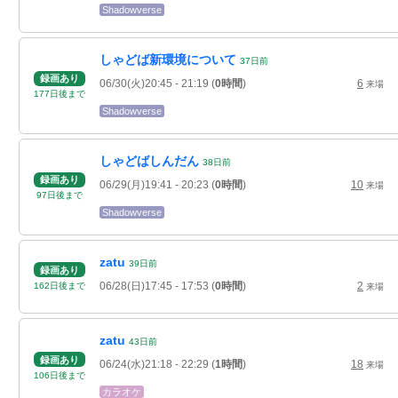
Shadowverse
しゃどば新環境について
37
日
前
録画あり
06/30(火)20:45
- 21:19
(
0時間
)
6
来場
177
日
後
まで
Shadowverse
しゃどばしんだん
38
日
前
録画あり
06/29(月)19:41
- 20:23
(
0時間
)
10
来場
97
日
後
まで
Shadowverse
zatu
39
日
前
録画あり
06/28(日)17:45
- 17:53
(
0時間
)
2
162
日
後
まで
来場
zatu
43
日
前
録画あり
06/24(水)21:18
- 22:29
(
1時間
)
18
来場
106
日
後
まで
カラオケ