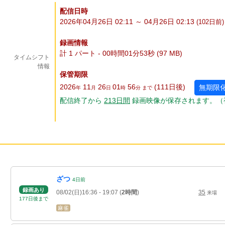
配信日時
2026年04月26日 02:11 ～ 04月26日 02:13
(102
日
前)
録画情報
計 1 パート - 00時間01分53秒 (97 MB)
タイムシフト
情報
保管期限
2026
11
26
01
56
(111
日
後
)
無期限
年
月
日
時
分 まで
配信終了から
213
日
間
録画映像が保存されます。（
ざつ
4
日
前
録画あり
08/02(日)16:36
- 19:07
(
2時間
)
35
来場
177
日
後
まで
麻雀