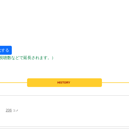
化する
視聴数などで延長されます。）
HISTORY
206
コメ