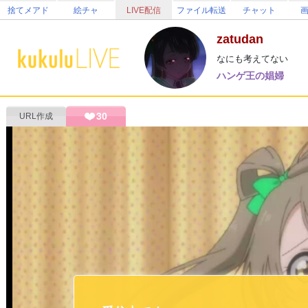
捨てメアド
絵チャ
LIVE配信
ファイル転送
チャット
zatudan
なにも考えてない
ハンゲ王の娼婦
30
URL作成