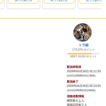
買ってあげる
買ってあげる
買ってあげる
10
トラ組
175,976 ポイント
NEXT 24,024 ポイント
配信枠取得
2026年04月26日 02:11:33
(102日20時間34分27秒前)
配信終了
2026年04月26日 02:13:31
(102日20時間32分29秒前)
視聴者数情報
瞬間最大
1
人
累積訪問者
2
人