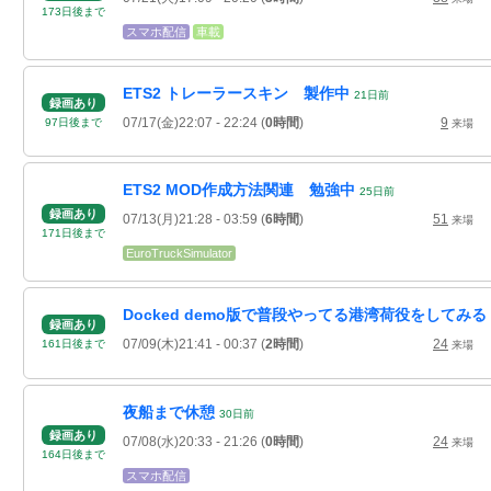
173
日
後
まで
スマホ配信
車載
ETS2 トレーラースキン 製作中
21
日
前
録画あり
07/17(金)22:07
- 22:24
(
0時間
)
9
97
日
後
まで
来場
ETS2 MOD作成方法関連 勉強中
25
日
前
録画あり
07/13(月)21:28
- 03:59
(
6時間
)
51
来場
171
日
後
まで
EuroTruckSimulator
Docked demo版で普段やってる港湾荷役をしてみる
録画あり
07/09(木)21:41
- 00:37
(
2時間
)
24
161
日
後
まで
来場
夜船まで休憩
30
日
前
録画あり
07/08(水)20:33
- 21:26
(
0時間
)
24
来場
164
日
後
まで
スマホ配信