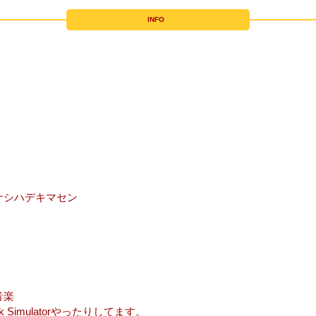
INFO
ナシハデキマセン
音楽
 Simulatorやったりしてます。