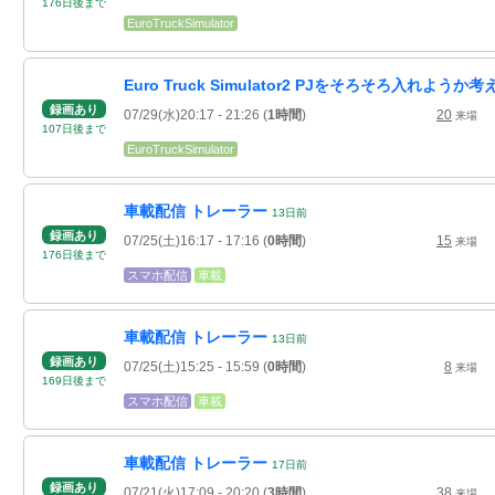
176
日
後
まで
EuroTruckSimulator
Euro Truck Simulator2 PJをそろそろ入れよう
録画あり
07/29(水)20:17
- 21:26
(
1時間
)
20
来場
107
日
後
まで
EuroTruckSimulator
車載配信 トレーラー
13
日
前
録画あり
07/25(土)16:17
- 17:16
(
0時間
)
15
来場
176
日
後
まで
スマホ配信
車載
車載配信 トレーラー
13
日
前
録画あり
07/25(土)15:25
- 15:59
(
0時間
)
8
来場
169
日
後
まで
スマホ配信
車載
車載配信 トレーラー
17
日
前
録画あり
07/21(火)17:09
- 20:20
(
3時間
)
38
来場