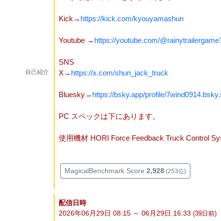
Kick→
https://kick.com/kyouyamashun
Youtube →
https://youtube.com/@rainytrailerga
SNS
自己紹介
X→
https://x.com/shun_jack_truck
Bluesky→
https://bsky.app/profile/7wind0914.bsky.
PC スペックは下にあります。
使用機材 HORI Force Feedback Truck Control 
MagicalBenchmark Score
2,928
(253位)
配信日時
2026年06月29日 08:15 ～ 06月29日 16:33
(39
日
前)