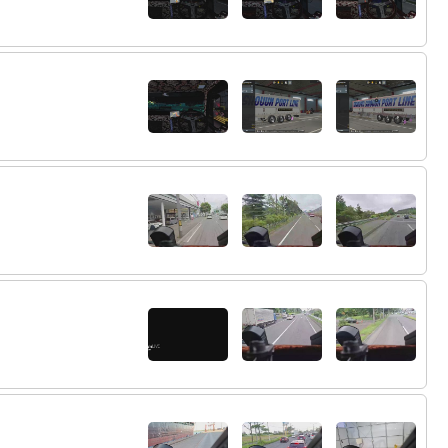
62:
今日そっち何度？大阪は熱いよ
15:02
63:
３１度。久々にめっちゃ熱い
15:03
配信を終了しました。
16:33