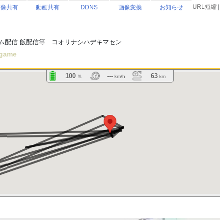
URL短縮
画像共有
動画共有
DDNS
画像変換
お知らせ
ム配信 飯配信等 コオリナシハデキマセン
game
100
---
63
％
km/h
km