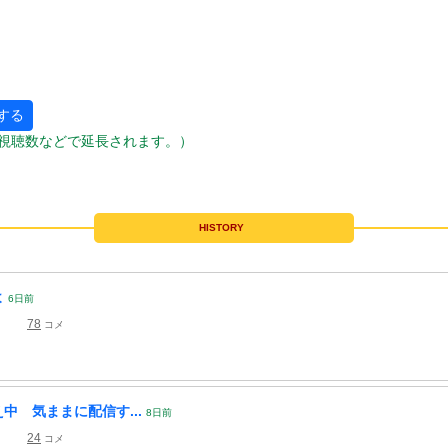
する
視聴数などで延長されます。）
HISTORY
よ
6
日
前
78
コメ
か考え中 気ままに配信す...
8
日
前
24
コメ