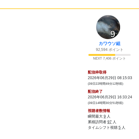
ックあったんじゃない？
25:
せやね
10:10
26:
マリオにポケモンにスプラ
10:11
27:
ドンキーコング
10:11
9
28:
胃が痛くなる ブラストドーザー
10:11
カワウソ組
29:
BDメダル途中までは取ったけど全部取り入
10:13
れんかった
92,594 ポイント
30:
ブチ切れ金剛？
NEXT 7,406 ポイント
10:14
31:
サラリーマン金太郎の絵柄のやつだよね
10:15
配信枠取得
32:
今そういうゲームあってもいいと思うけど
10:18
2026年06月29日 08:15:03
ね
(39日22時間49分12秒前)
33:
プレステ1にあった免許を取ろうを最近のハ
10:19
配信終了
ードで普通車だけじゃなくで出して欲しい
2026年06月29日 16:33:24
34:
アウトランの1のほう？
10:21
(39日14時間30分51秒前)
視聴者数情報
35:
音源綺麗だもんな
10:22
瞬間最大
9
人
36:
確かX箱互換性基板なんよね
10:22
累積訪問者
97
人
タイムシフト視聴
5
人
37:
あとX箱互換性基板でナオミ基板のGDドラ
10:23
イブ使い回し出来てはず