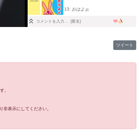
10:00
13:
おはよぉ
14:
龍虎の拳外伝がスチームに出るらしい 今
10:01
更感
15:
キャラ2名追加 キング ユリ
10:02
ツイート
16:
あとはオンライン対戦か
10:02
17:
発売当時も外伝イマイチだったからね
10:03
18:
ナオミ基板のあれか
10:04
19:
ナオミ基板は無かったけどドリームキャス
10:05
トは持ったな
20:
ナオミ基板と同じCPU搭載してるだって優
10:06
ます。
越感はあったな(笑)
21:
ナオミ基板は衝撃的だった
10:07
より非表示にしてください。
22:
カプコンとかSNKの基板スペックゴボウ抜
10:07
きしてたよね
23:
ナオミ2の頃は家庭用機が力付けてたからな
10:09
ぁ
24:
確かゲームキューブのがナオミ2よりはスペ
10:09