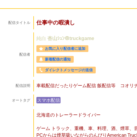
仕事中の暇潰し
配信タイトル
純白
杏山ｼｭﾝ＠truckgame
お気に入り配信者に追加
配信者
新着配信の通知
ダイレクトメッセージの送信
車載配信だったりゲーム配信 飯配信等 コオリ
配信説明
スマホ配信
オートタグ
北海道のトレーラードライバー
ゲーム トラック、重機、車、料理、酒、煙草、
PCからは煙草吸いながらのんびりAmerican Truck