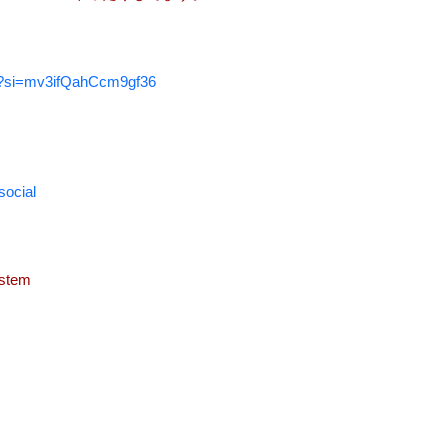
me?si=mv3ifQahCcm9gf36
social
System