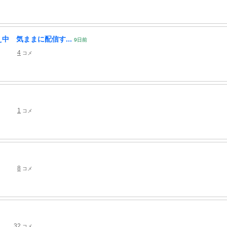
か考え中 気ままに配信す...
9
日
前
4
コメ
1
コメ
8
コメ
32
コメ