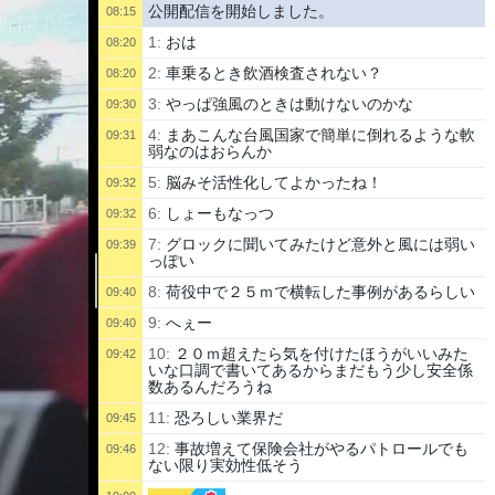
公開配信を開始しました。
08:15
1:
おは
08:20
2:
車乗るとき飲酒検査されない？
08:20
3:
やっぱ強風のときは動けないのかな
09:30
4:
まあこんな台風国家で簡単に倒れるような軟
09:31
弱なのはおらんか
5:
脳みそ活性化してよかったね！
09:32
6:
しょーもなっつ
09:32
7:
グロックに聞いてみたけど意外と風には弱い
09:39
っぽい
8:
荷役中で２５ｍで横転した事例があるらしい
09:40
9:
へぇー
09:40
10:
２０ｍ超えたら気を付けたほうがいいみた
09:42
いな口調で書いてあるからまだもう少し安全係
数あるんだろうね
11:
恐ろしい業界だ
09:45
12:
事故増えて保険会社がやるパトロールでも
09:46
ない限り実効性低そう