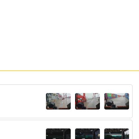
50:
そうでもない
11:25
51:
運転の仕事やっててやせることができてる
11:27
からもうちょっと続けようかなって
52:
運転から足洗って半導体の製造とかやろう
11:35
かなって考えてる
53:
せーこまのサラダ？
11:44
54:
道民なの？
11:44
55:
肉くわないとたのしくないよなあ
11:46
56:
おれさいきんせこまのグラタンだけとかや
11:47
ってる
57:
スターリンクでフェリーとか乗ってる間ネ
11:52
ット使えたら内地の仕事もいいんだろうなって
思うけどなあ
58:
ｼｭﾝって運転歴結構あるじゃん？
12:25
59:
誤認取り締まりされたことある？
12:25
60:
さっきYouTube見てたら誤認取り締まりあ
12:27
ったから運転歴長いと一回くらいあかなぁって
興味本位で
61:
めしくった？
13:11