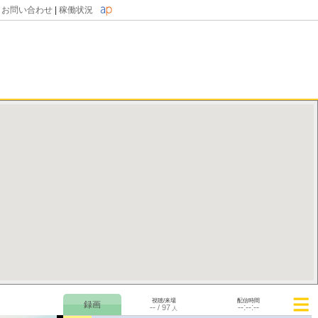
|
お問い合わせ
|
稼働状況
視聴/来場
配信時間
--
--:--:--
/
97
人