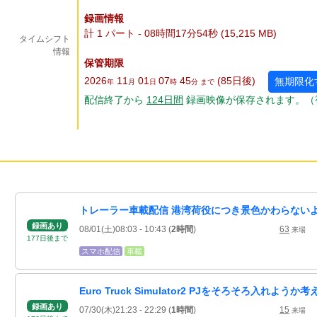
録画情報
計 1 パート - 08時間17分54秒 (15,215 MB)
タイムシフト
情報
保管期限
2026
11
01
07
45
(85
日
後
)
無期限化
年
月
日
時
分 まで
配信終了から
124
日
間
録画映像が保存されます。（
トレーラー車載配信 港湾荷役につき景色かわらない
録画あり
08/01(土)08:03
- 10:43
(
2時間
)
63
来場
177
日
後
まで
スマホ配信
車載
Euro Truck Simulator2 PJをそろそろ入れよう
録画あり
07/30(木)21:23
- 22:29
(
1時間
)
15
来場