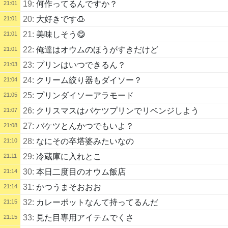
19:
何作ってるんですか？
21:01
20:
大好きです🍮
21:01
21:
美味しそう😋
21:01
22:
俺達はオウムのほうがすきだけど
21:01
23:
プリンはいつできるん？
21:03
24:
クリーム絞り器もダイソー？
21:04
25:
プリンダイソーアラモード
21:05
26:
クリスマスはバケツプリンでリベンジしよう
21:07
27:
バケツとんかつでもいよ？
21:08
28:
なにその卒塔婆みたいなの
21:10
29:
冷蔵庫に入れとこ
21:11
30:
本日二度目のオウム飯店
21:14
31:
かつうまそおおお
21:14
32:
カレーポットなんて持ってるんだ
21:15
33:
見た目専用アイテムでくさ
21:15