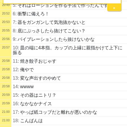
5:
それはローションを作る手法で作ったんですか？
20:49
×
6:
衝撃に備えろ！
20:52
7:
器をガンガンして気泡抜かないと
20:53
8:
底にぶっさしたら抜けてこない？
20:55
9:
バイブレーションしたら抜けないかな
20:56
10:
皿の端に4本指、カップの上縁に親指かけて上下に
20:57
振る
11:
焼き餃子おじゃす
20:58
12:
俺やで
20:58
13:
変な声出すのやめて
20:58
14:
wwww
20:58
15:
その器はニトリ？
20:59
16:
なかなかナイス
20:59
17:
やっぱ紙コップだと離れが悪いのかな
21:00
18:
こんばんは
21:00