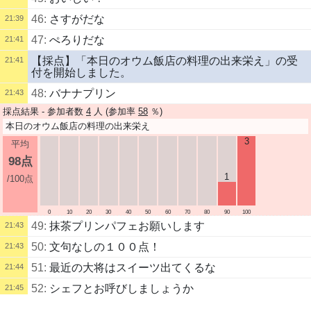
46:
さすがだな
21:39
47:
ぺろりだな
21:41
【採点】「本日のオウム飯店の料理の出来栄え」の受
21:41
付を開始しました。
48:
バナナプリン
21:43
採点結果 - 参加者数
4
人 (参加率
58
％)
本日のオウム飯店の料理の出来栄え
3
平均
98点
1
/100点
0
10
20
30
40
50
60
70
80
90
100
49:
抹茶プリンパフェお願いします
21:43
50:
文句なしの１００点！
21:43
51:
最近の大将はスイーツ出てくるな
21:44
52:
シェフとお呼びしましょうか
21:45
配信タイトル
53:
パティシエだよな
21:45