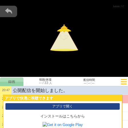
視聴/来場
配信時間
--
--:--:--
/
33
人
公開配信を開始しました。
20:47
アプリで快適に視聴できます
1:
立て直しました
20:47
アプリで開く
2:
初見です唐揚げプリんとんかつ楽しみだよ大将
20:48
3:
自分の白濁液に負けない白さを求める男おじゃす
20:49
インストールはこちらから
4:
俺やで
20:49