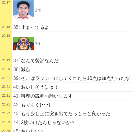
21:17
34:
35:
止まってるよ
21:18
21:18
36:
37:
なんて贅沢なんだ
21:19
38:
減点
21:20
39:
そこはラッシーにしてくれたら10点は加点だったな
21:21
40:
おいしそう(｡･ρ･)
21:21
41:
料理の説明お願いします
21:21
42:
もぐもぐ(･~･)
21:21
43:
もう少し上に突き出てたらもっと良かった
21:22
44:
2枚いけたんじゃないか？
21:29
45:
おいしい？
21:38