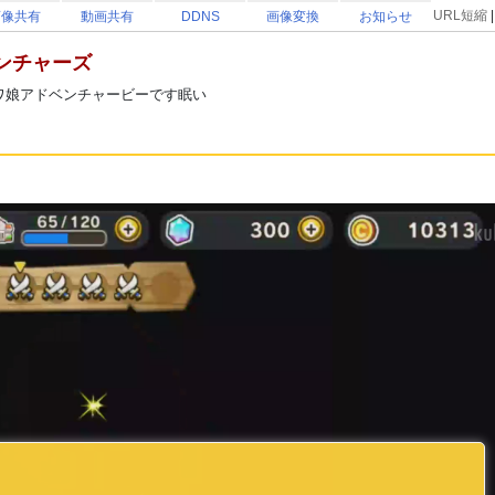
URL短縮
画像共有
動画共有
DDNS
画像変換
お知らせ
ンチャーズ
843パワ娘アドベンチャービーです眠い