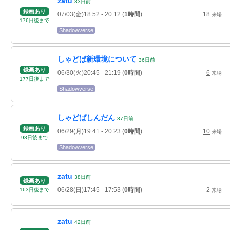
zatu
33
日
前
録画あり
07/03(金)18:52
- 20:12
(
1時間
)
18
来場
176
日
後
まで
Shadowverse
しゃどば新環境について
36
日
前
録画あり
06/30(火)20:45
- 21:19
(
0時間
)
6
来場
177
日
後
まで
Shadowverse
しゃどばしんだん
37
日
前
録画あり
06/29(月)19:41
- 20:23
(
0時間
)
10
来場
98
日
後
まで
Shadowverse
zatu
38
日
前
録画あり
06/28(日)17:45
- 17:53
(
0時間
)
2
163
日
後
まで
来場
zatu
42
日
前