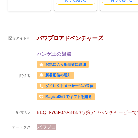
買ってあげる
買ってあげる
パワプロアドベンチャーズ
配信タイトル
ハンゲ王の娼婦
お気に入り配信者に追加
新着配信の通知
配信者
ダイレクトメッセージの送信
MagicalGift でギフトを贈る
BEQH-763-070-843パワ娘アドベンチャービー
配信説明
パワプロ
オートタグ