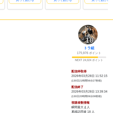
買ってあげる
買ってあげる
買ってあげる
10
トラ組
175,976 ポイント
NEXT 24,024 ポイント
配信枠取得
2026年03月28日 11:52:15
(130日21時間56分27秒前)
配信終了
2026年03月28日 13:39:34
(130日20時間09分08秒前)
視聴者数情報
瞬間最大
4
人
累積訪問者
18
人