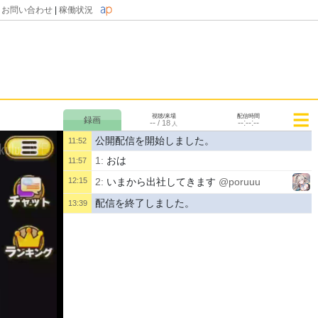
|
お問い合わせ
|
稼働状況
視聴/来場
配信時間
--
--:--:--
/
18
人
公開配信を開始しました。
11:52
1:
おは
11:57
12:15
2:
いまから出社してきます
@poruuu
配信を終了しました。
13:39