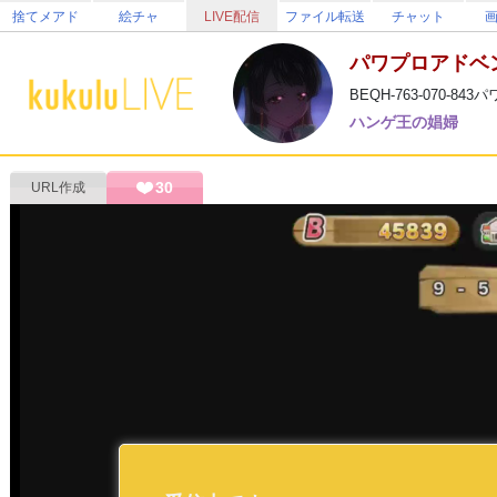
捨てメアド
絵チャ
LIVE配信
ファイル転送
チャット
パワプロアドベ
BEQH-763-070-
ハンゲ王の娼婦
30
URL作成