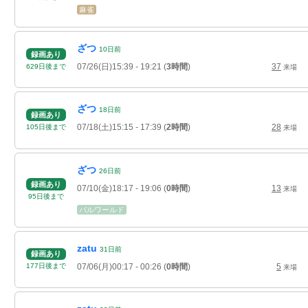
麻雀
ざつ
10
日
前
録画あり
07/26(日)15:39
- 19:21
(
3時間
)
37
629
日
後
まで
来場
ざつ
18
日
前
録画あり
07/18(土)15:15
- 17:39
(
2時間
)
28
105
日
後
まで
来場
ざつ
26
日
前
録画あり
07/10(金)18:17
- 19:06
(
0時間
)
13
来場
95
日
後
まで
パルワールド
zatu
31
日
前
録画あり
07/06(月)00:17
- 00:26
(
0時間
)
5
177
日
後
まで
来場