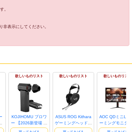
ます。
より非表示にしてください。
欲しいものリスト
欲しいものリスト
欲しいものリスト
ー
KOJIHOMU ブロワ
ASUS ROG Kithara
AOC QDミニLE
リ
ー 【2026新登場 超
ゲーミングヘッドセ
ーミングモニター
小型で爆風..
ット / 1..
7インチ, Q..