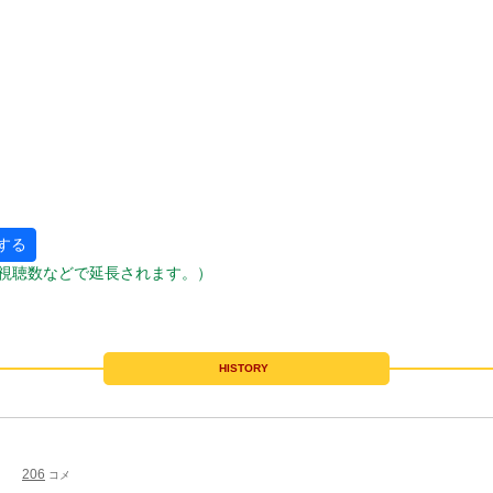
する
視聴数などで延長されます。）
HISTORY
206
コメ