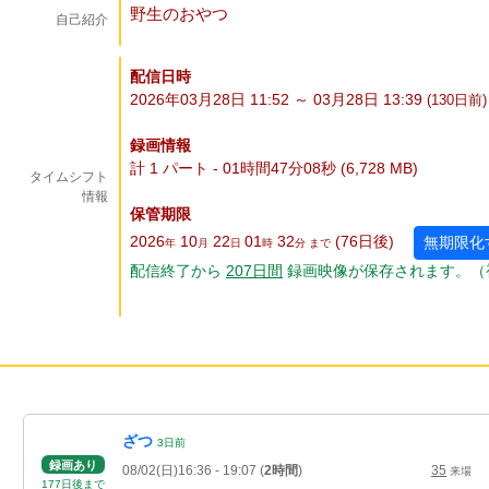
野生のおやつ
自己紹介
配信日時
2026年03月28日 11:52 ～ 03月28日 13:39
(130
日
前)
録画情報
計 1 パート - 01時間47分08秒 (6,728 MB)
タイムシフト
情報
保管期限
2026
10
22
01
32
(76
日
後
)
無期限化
年
月
日
時
分 まで
配信終了から
207
日
間
録画映像が保存されます。（
ざつ
3
日
前
録画あり
08/02(日)16:36
- 19:07
(
2時間
)
35
来場
177
日
後
まで