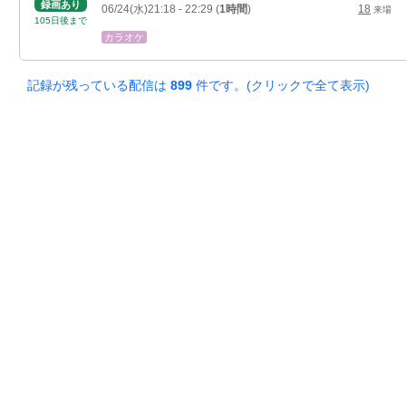
録画あり
06/24(水)21:18
- 22:29
(
1時間
)
18
来場
105
日
後
まで
カラオケ
記録が残っている配信は
899
件です。(クリックで全て表示)