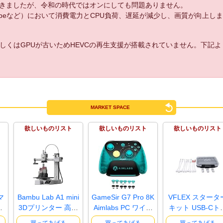
きましたが、令和の時代ではオンにしても問題ありません。
uTubeなど）において消費電力とCPU負荷、遅延が減少し、画質が向上し
しくはGPUが古いためHEVCの再生支援が搭載されていません。下記
MARKET SPACE
欲しいものリスト
欲しいものリスト
欲しいものリスト
マ
Bambu Lab A1 mini
GameSir G7 Pro 8K
VFLEX スタータ
ト
3Dプリンター 高速
Aimlabs PC ワイヤ
キット USB-Cト
高精度 ..
レスゲー..
ガーケーブル