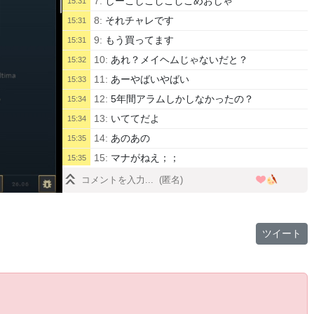
7:
しーこしこしこしこめおじゃ
15:31
8:
それチャレです
15:31
9:
もう買ってます
15:31
10:
あれ？メイヘムじゃないだと？
15:32
11:
あーやばいやばい
15:33
12:
5年間アラムしかしなかったの？
15:34
13:
いててだよ
15:34
14:
あのあの
15:35
15:
マナがねえ；；
15:35
16:
同じ人？前もこんな名前の人いたよね
15:36
17:
何で誤ってるの
15:37
18:
序盤こんなもんでしょ
15:38
ツイート
19:
いいね
15:40
20:
育たないね
15:44
21:
でもまだ勝ってるし
15:44
22:
うろうろｗ
15:45