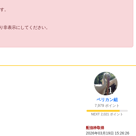
23:
間に合わず
15:47
24:
５年前の知識とかいって保険かけるな そ
ます。
15:48
ういうとこだぞ
25:
俺１０年前しかしらないしｗ
15:48
より非表示にしてください。
26:
ずっとしてなかったの？
15:48
27:
右レーン一人であげてるのやばすぎ
15:49
28:
今年のホタルイカめっちゃうまい
15:49
29:
初見おじゃです
15:51
30:
俺のアカウントもアラム専になっててしこ
15:51
めのこと悪くいえないけど
31:
今日も声かわいい
15:51
32:
うるとでころっせお
15:52
1
33:
ですね 温存よくない
15:52
ペリカン組
34:
うろうろしてる時間長すぎ―
15:52
7,979 ポイント
35:
どうしてなみの女の子率は高いんですか？
15:52
NEXT 2,021 ポイント
36:
こんなんじゃｄｋ３にがちぎれされちゃう
15:52
配信枠取得
37:
何もしないなら殴ってろってね
15:52
2026年03月19日 15:26:26