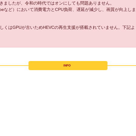
きましたが、令和の時代ではオンにしても問題ありません。
uTubeなど）において消費電力とCPU負荷、遅延が減少し、画質が向上し
しくはGPUが古いためHEVCの再生支援が搭載されていません。下記
INFO