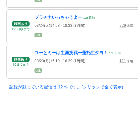
プラチナいっちゃうよー
135
日
前
録画あり
03/24(火)14:58
- 18:33
(
3時間
)
229
来場
125
日
後
まで
LoL
ユーとミーは生涯挑戦一蓮托生ダヨ！
136
日
前
録画あり
03/23(月)15:19
- 16:39
(
1時間
)
111
来場
76
日
後
まで
LoL
記録が残っている配信は
12
件です。(クリックで全て表示)