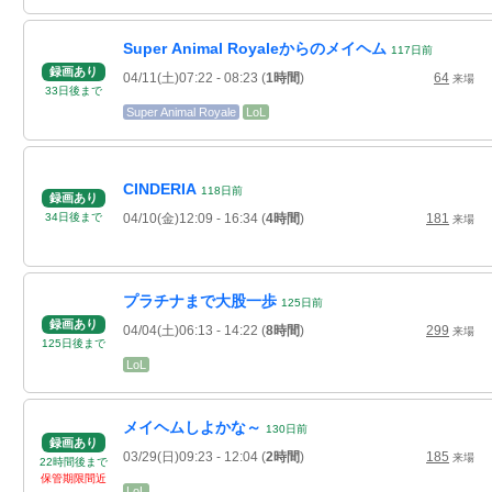
Super Animal Royaleからのメイヘム
117
日
前
録画あり
04/11(土)07:22
- 08:23
(
1時間
)
64
来場
33
日
後
まで
Super Animal Royale
LoL
CINDERIA
118
日
前
録画あり
04/10(金)12:09
- 16:34
(
4時間
)
181
34
日
後
まで
来場
プラチナまで大股一歩
125
日
前
録画あり
04/04(土)06:13
- 14:22
(
8時間
)
299
来場
125
日
後
まで
LoL
メイヘムしよかな～
130
日
前
録画あり
03/29(日)09:23
- 12:04
(
2時間
)
185
来場
22
時間
後
まで
保管期限間近
LoL