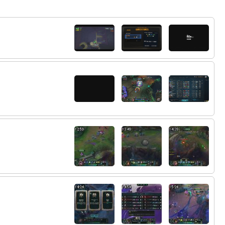
ンドバッグと化したレオナさんいました
51:
しこめって酒のむ？
16:03
52:
久しぶりに配信みれてうれしいですおじゃ
16:04
53:
夜に配信して仕事終わりの怖いリスナーと
16:05
会って
54:
ゲロ女ｗ
16:05
55:
え、興奮する
16:05
56:
ｗ
16:06
57:
つわり？
16:06
58:
ゲームしてるだけでえづくってなに
16:06
59:
えなんでこんなゲームで緊張するの
16:06
60:
大丈夫みんな下手くそだから気負わないで
16:06
いこう
61:
え、でもそれいいだしたらニートしてる時
16:06
点で迷惑かけてるんじゃ
62:
みんなへたくそっていうかみんなやってる
16:07
フリだから でもミスしたらいう
63:
煽りとかじゃなくてミスしたら 指摘 し
16:07
ていく