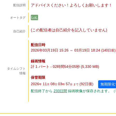
アドバイスください！よろしくお願いします！
配信説明
LoL
オートタグ
(この配信者は自己紹介を記入していません)
自己紹介
配信日時
2026年03月19日 15:26 ～ 03月19日 18:24
(140
日
前)
録画情報
計 1 パート - 02時間54分05秒 (5,330 MB)
タイムシフト
情報
保管期限
2026
11
08
03
57
(92
日
後
)
無期限化
年
月
日
時
分 まで
配信終了から
233
日
間
録画映像が保存されます。（