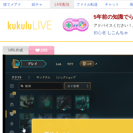
捨てメアド
絵チャ
LIVE配信
ファイル転送
チャット
5年前の知識で
アドバイスください！
初心者
しこんちゃ
200
URL作成