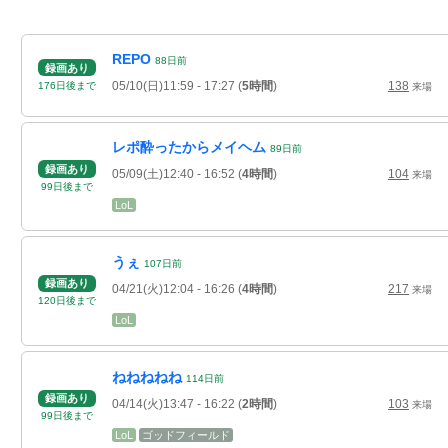
REPO
88
日
前
録画あり
05/10(日)11:59
- 17:27
(
5時間
)
138
176
日
後
まで
来場
レポ酔ったからメイヘム
89
日
前
録画あり
05/09(土)12:40
- 16:52
(
4時間
)
104
来場
99
日
後
まで
LoL
うぇ
107
日
前
録画あり
04/21(火)12:04
- 16:26
(
4時間
)
217
来場
120
日
後
まで
LoL
ねねねねね
114
日
前
録画あり
04/14(火)13:47
- 16:22
(
2時間
)
103
来場
99
日
後
まで
LoL
ゴッドフィールド