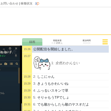
|
お問い合わせ
|
稼働状況
視聴/来場
配信時間
--
--:--:--
/
208
人
公開配信を開始しました。
15:26
15:27
1:
全然わかんない
2:
しこにゃん
15:28
3:
きょうもかわいいね
15:29
4:
ふっるいスキンで草
15:29
5:
そりゃもうTPでしょ
15:30
6:
でも敵からしたら敵のヤスオだよ
15:31