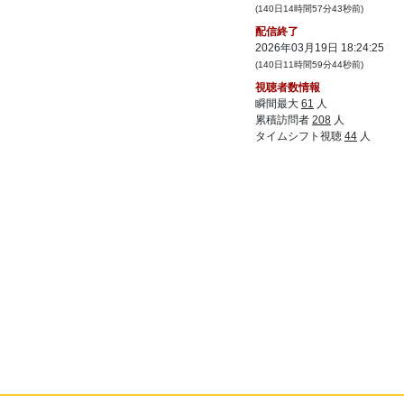
15:52
(140日14時間57分43秒前)
38:
怒ったゾウ
配信終了
2026年03月19日 18:24:25
(140日11時間59分44秒前)
39:
ほらほらー
15:53
視聴者数情報
40:
ペーパードライバーが久々に公道をはしる
15:54
瞬間最大
61
人
かんじだ？
累積訪問者
208
人
タイムシフト視聴
44
人
41:
だって何も攻撃しないし
15:54
42:
じゃんごーをまもれない
15:55
43:
あれ、持ち込みスタンプうてないよ なん
15:59
で
44:
一人に引っ張られるように勝っとるｗ
16:00
45:
やば
16:00
46:
なんなんあいつ
16:01
47:
え、緊張しすぎじゃない？
16:01
48:
がんがんいけ
16:02
49:
あたしをキャリーしろ！って気構えでいけ
16:02
ばいいじゃん どうせ顔知らない人なんだし
50:
この前一生レオナのＥあたらずにただのサ
16:03