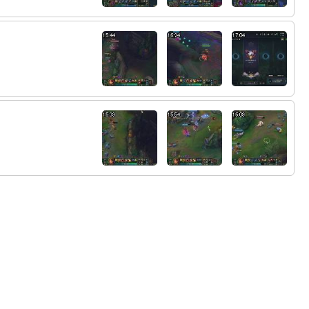
79:
結婚してないし今無職らしいｗ
16:10
80:
はよいけやｗ
16:10
81:
しかもホヨバに400万
16:10
82:
えなんでむしょくなん
16:10
83:
ｗ
16:10
84:
たしかに
16:10
85:
それはそうかも
16:10
86:
無職なのにずっと配信きえてたのか
16:10
87:
なんでやめたん
16:11
88:
あ
16:11
89:
このＡＤＣあかんやつです
16:11
90:
ｗ
16:11
91:
やばいこのADも他責美味いな
16:11
92:
手を出して巻き込まれるように毎回あいつ
16:11
だけ死ぬ
93:
いっとくけどソロレーンいって一人でやる
16:11
ほうが楽だぞ