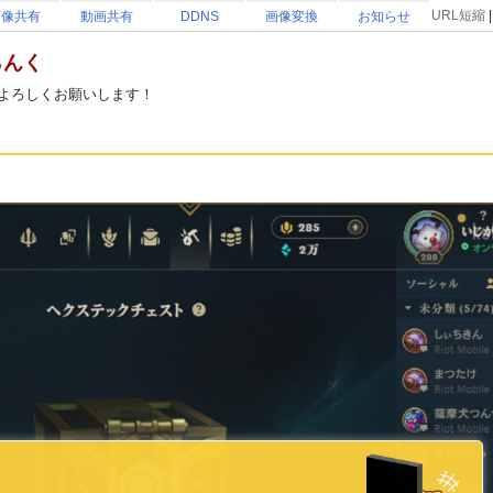
URL短縮
画像共有
動画共有
DDNS
画像変換
お知らせ
らんく
よろしくお願いします！