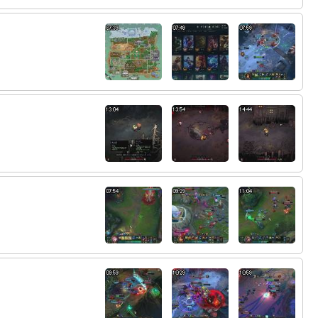
64:
すごいやる気だ
16:07
65:
殺意を感じた
16:08
66:
この組み合わせならぼっとまけるほうがむ
16:08
ずいから安心して
67:
Qないと
16:08
68:
何で１でいくんだよ
16:08
69:
スタンしなくない
16:08
70:
ｗ
16:08
71:
攻撃しないとそりゃ負ける
16:08
72:
他責だめです
16:08
73:
スキル揃う前にいくばかおらんやんふつう
16:09
74:
ｗ
16:09
75:
いやいまのはどっちにしろっすよ
16:09
76:
こっからこっから
16:09
77:
てかこーきとか初めて見たｗ
16:09
78:
えなっつｗ結婚おめでとう
16:10