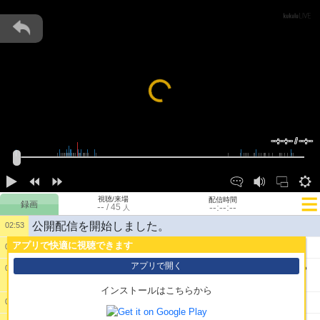
Loading...
--:--:-- / --:--
視聴/来場
配信時間
--
--:--:--
/
45
人
公開配信を開始しました。
02:53
アプリで快適に視聴できます
1:
とうとう最終回か
02:54
アプリで開く
2:
俺は寝るからイヤホンで歓喜の声を聞いておいてや
02:54
るよ
インストールはこちらから
3:
スタレヒデ
02:55