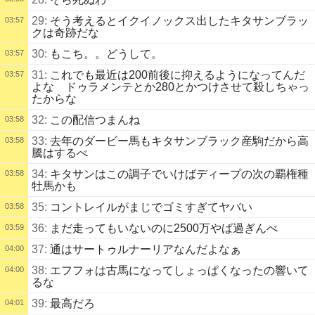
29:
そう考えるとイクイノックス出したキタサンブラッ
03:57
クは奇跡だな
30:
もこち。。どうして。
03:57
31:
これでも最近は200前後に抑えるようになってんだ
03:57
よな ドゥラメンテとか280とかつけさせて殺しちゃっ
たからな
32:
この配信つまんね
03:58
33:
去年のダービー馬もキタサンブラック産駒だから高
03:58
騰はするべ
34:
キタサンはこの調子でいけばディープの次の覇権種
03:58
牡馬かも
35:
コントレイルがまじでゴミすぎてヤバい
03:58
36:
まだ走ってもいないのに2500万やば過ぎんべ
03:59
37:
通はサートゥルナーリアなんだよなぁ
04:00
38:
エフフォは古馬になってしょっぱくなったの響いて
04:00
るな
39:
最高だろ
04:01