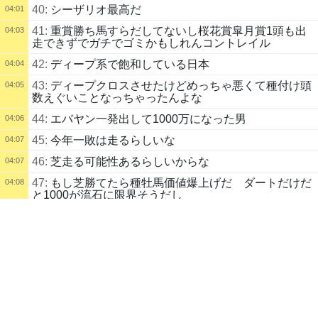
40:
シーザリオ最高だ
04:01
41:
重賞勝ち馬すらだしてないし桜花賞皐月賞1頭も出
04:03
走できずでガチでゴミかもしれんコントレイル
42:
ディープ系で飽和している日本
04:04
43:
ディープクロスさせたけどめっちゃ悪くて種付け頭
04:05
数えぐいことなっちゃったんよな
44:
エバヤン一発出して1000万になった男
04:06
45:
今年一敗は走るらしいな
04:07
46:
芝走る可能性あるらしいからな
04:07
47:
もし芝勝てたら種牡馬価値爆上げだ ダートだけだ
04:08
と1000が流石に限界そうだし
配信タイトル
48:
そもそも国内に出したいダートがなさ過ぎるしな
04:09
今日で決める。ディープ倒す。負けたらリセットウ... (ほね) | kukuluLI
VE
49:
明日な
04:15
WinningPost
Winning Post
50:
馬券考えとくか
04:15
配信説明
51:
大外じゃなかったらよかったんだが
04:17
今日で決める
リセット１回目
52:
おはようございなす
06:32
配信者