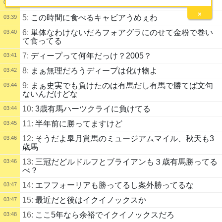
4:
タバコ買ってる間にもう枯れてるぞ
03:37
×
5:
この時間に食べるキャビアうめぇわ
03:39
6:
単体なわけないだろフォアグラにのせて金粉で巻い
03:40
て食ってる
7:
ディープって何年だっけ？2005？
03:41
8:
まぁ無理だろうディープは化け物よ
03:42
9:
まぁ史実でも負けたのは有馬だし有馬で勝てば文句
03:44
ないんだけどな
10:
3歳有馬ハーツクライに負けてる
03:44
11:
半年前に勝ってますけど
03:45
12:
そうだよ皐月賞馬のミュージアムマイル、秋天も3
03:46
歳馬
13:
三冠だどルドルフとブライアンも３歳有馬勝ってる
03:46
べ？
14:
エフフォーリアも勝ってるし案外勝ってるな
03:47
15:
最近だと後はイクイノックスか
03:47
16:
ここ5年なら余裕でイクイノックスだろ
03:48