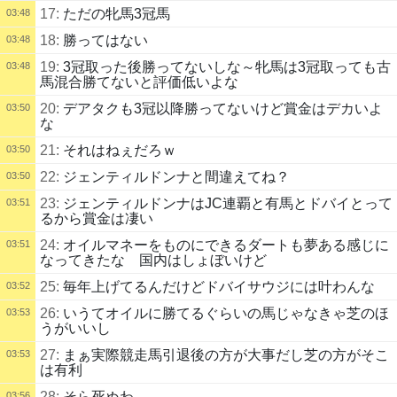
17:
ただの牝馬3冠馬
03:48
18:
勝ってはない
03:48
19:
3冠取った後勝ってないしな～牝馬は3冠取っても古
03:48
馬混合勝てないと評価低いよな
20:
デアタクも3冠以降勝ってないけど賞金はデカいよ
03:50
な
21:
それはねぇだろｗ
03:50
22:
ジェンティルドンナと間違えてね？
03:50
23:
ジェンティルドンナはJC連覇と有馬とドバイとって
03:51
るから賞金は凄い
24:
オイルマネーをものにできるダートも夢ある感じに
03:51
なってきたな 国内はしょぼいけど
25:
毎年上げてるんだけどドバイサウジには叶わんな
03:52
26:
いうてオイルに勝てるぐらいの馬じゃなきゃ芝のほ
03:53
うがいいし
27:
まぁ実際競走馬引退後の方が大事だし芝の方がそこ
03:53
は有利
28:
そら死ぬわ
03:56