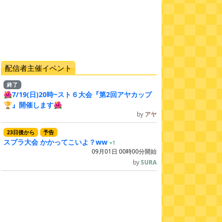
配信者主催イベント
終了
🌺7/19(日)20時~スト６大会『第2回アヤカップ
🏆』開催します🌺
by
アヤ
23
日
後
から
予告
スプラ大会 かかってこいよ？ww
+1
09月01日 00時00分開始
by
SURA