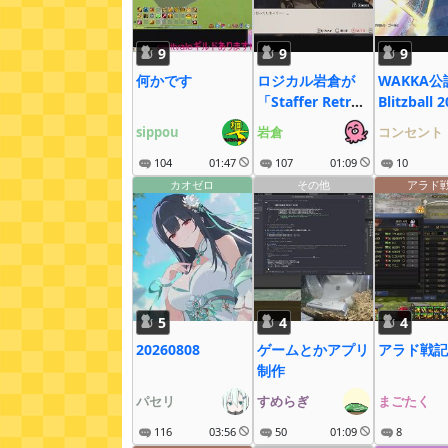
9
9
9
何かです
ロジカル岩倉が
WAKKA公
「Staffer Retro:
Blitzball 
超能力推理クエス
sippou
岩倉
コンセント
ト」やるロジよ～
104
01:47
っ！
107
01:09
10
カオゼロ
その他
アラド
5
4
4
20260808
ゲームとかアプリ
アラド戦記
制作
パセリ
すめらぎ
まごたく
116
03:56
50
01:09
8