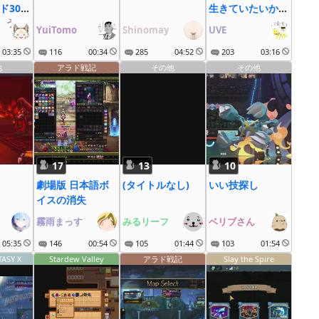
ド30周
生きていたいか
゚う゚な゚ぎ゚
ら.arad
YuiTomo
Shinomay
UVE
03:35
116
00:34
285
04:52
203
03:16
他
アラド戦記
その他
その他
17
13
10
劇場版 日本語ボ
(タイトルなし)
いい技探し
イスの消失
霧雨まっす
みるリーフ
ベリブさん
05:35
146
00:54
105
01:44
103
01:54
TASY X
Stardew Valley
アラド戦記
Slay the Spire