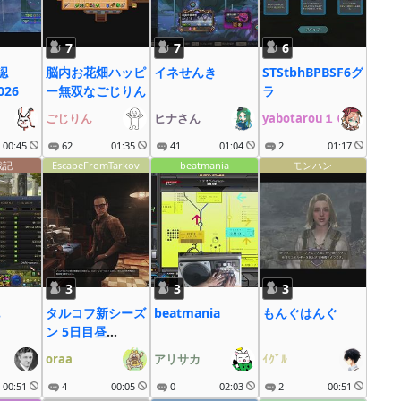
7
7
6
認
脳内お花畑ハッピ
イネせんき
STStbhBPBSF6グ
2026
ー無双なごじりん
ラ
ごじりん
ヒナさん
yabotarou１６
00:45
62
01:35
41
01:04
2
01:17
戦記
EscapeFromTarkov
beatmania
モンハン
3
3
3
タルコフ新シーズ
beatmania
もんぐはんぐ
ン 5日目昼
28.5LV~
oraa
アリサカ
ｲｸﾞﾙ
00:51
4
00:05
0
02:03
2
00:51