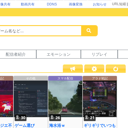
URL短縮
画像共有
動画共有
DDNS
画像変換
お知らせ
配信者紹介
エモーション
リプレイ
戦記
その他
スマホ配信
アラド戦記
30
26
21
ジエ不
ゲーム選び
海水浴ｗ
ギリギリでいつも