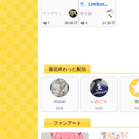
ラ、Limbus
Company
ヴァギサイ
そりお
1
00:06
0
01:36
最近終わった配信
masai
いのこり
俺
6
分
前
6
分
前
33
ファンアート