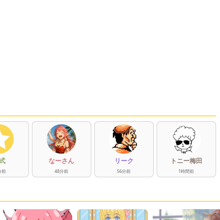
式
なーさん
リーク
トニー梅田
分
前
48
分
前
56
分
前
1
時間
前