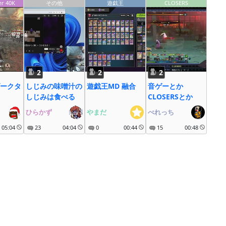
r 40K
その他
遊戯王
CLOSERS
2
2
2
ークタ
しじみの味噌汁の
遊戯王MD 融合
音ゲーとか
しじみは食べる
CLOSERSとか
ひらかず
やまだ
べれっち
05:04
23
04:04
0
00:44
15
00:48