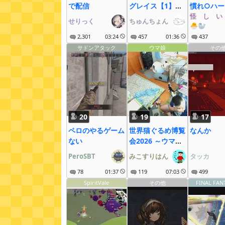
で配信
グレイス【1】始
慣れ○ハー
める！
12：30～
怪゚し゚い
せりっく
ちゅんちょん
🐣🦭
2,301
03:24
457
01:36
437
サドンアタック
ウマ娘
その
20
19
17
ペロのやるゲーム
世界猫ぐるめ博覧
なんか
ない
会2026 ～ウマ娘
も大疾走にゃ～
PeroSBT
みこすりはん
タッカ
78
01:37
119
07:03
499
SpiritVale
その他
FINAL FAN