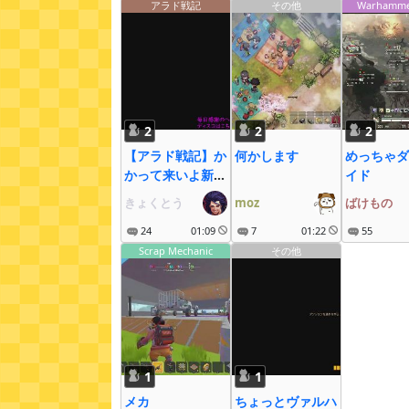
アラド戦記
その他
Warhamme
2
2
2
【アラド戦記】か
何かします
めっちゃダ
かって来いよ新シ
イド
ーズン！
きょくとう
moz
ばけもの
24
01:09
7
01:22
55
Scrap Mechanic
その他
1
1
メカ
ちょっとヴァルハ