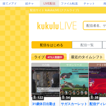
捨てメアド
絵チャ
LIVE配信
ファイル転送
チャット
配信サイト kukuluLIVE (ククルライブ)
配信をはじめる
配信一覧
ライブ
最近のタイムシフト
473人視聴中
その他
サガシリーズ
アラド
122
54
38
31歳休日出勤ま
サガスカーレット
配信ディレ