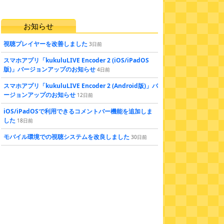
お知らせ
視聴プレイヤーを改善しました
3
日
前
スマホアプリ「kukuluLIVE Encoder 2 (iOS/iPadOS
版)」バージョンアップのお知らせ
4
日
前
スマホアプリ「kukuluLIVE Encoder 2 (Android版)」バ
ージョンアップのお知らせ
12
日
前
iOS/iPadOSで利用できるコメントバー機能を追加しま
した
18
日
前
モバイル環境での視聴システムを改良しました
30
日
前