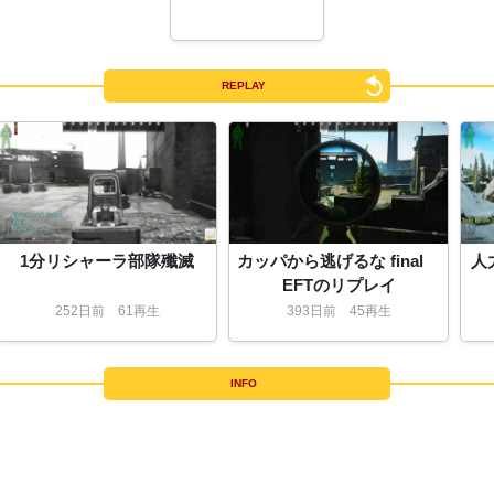
REPLAY
1分リシャーラ部隊殲滅
カッパから逃げるな final
人
EFTのリプレイ
252
日
前
61再生
393
日
前
45再生
INFO