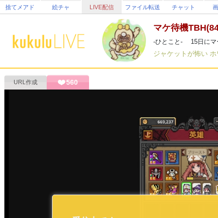
捨てメアド
絵チャ
LIVE配信
ファイル転送
チャット
マケ待機TBH(84L
-ひとこと-
ジャケットが怖い
ホ
560
URL作成