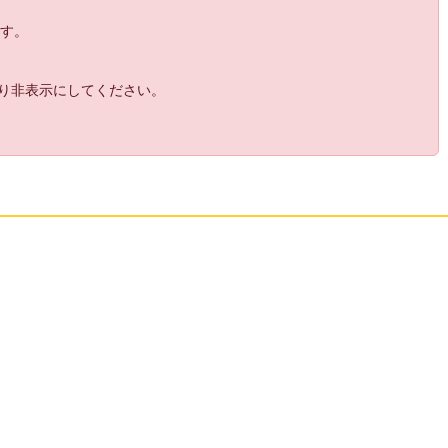
いから準備はしてんだろうね
ます。
17:
月末売上貰ったら夜逃げするって言われて
15:25
る信用のない運営
18:
はぁ休憩終わりだ、仕事だ
15:25
より非表示にしてください。
19:
田んぼの草刈りは？
15:25
15:26
20:
hrっ?
21:
草刈りなめんな
15:26
22:
このドロップならせめて一時的にもどのレ
15:28
ベルの武器錬金してもキューブ経験値はいるよ
うにしてやれよ 対応がごみすぎ
23:
えアプデも延期？
15:28
24:
ふｗ思った通りだｗ
15:28
25:
先週も延期すべて延期ｗ
15:29
26:
完全に夜逃げムーブやんｗ
15:29
27:
えなにフェイクニュースだったの
15:29
28:
後で追加されただけだよ
15:30