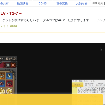
URL短縮
画像共有
動画共有
DDNS
画像変換
お知らせ
V~ T1-7～
 15日にマーケットが復活するらしいぞ タルコフは44LV~ たまにやります シング
ワイト
oraa