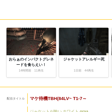
おらぁのインパクトグレネ
ジャケットアレルギー死
ードを食らえい！
14
時間
前
11再生
1
日
前
44再生
マケ待機TBH(84LV~ T1-7～
配信タイトル
ジャケットが怖い
ホワイト
oraa