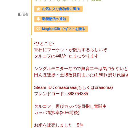
お気に入り配信者に追加
配信者
新着配信の通知
MagicalGift でギフトを贈る
-ひとこと-
15日にマーケットが復活するらしいぞ
タルコフは44LV~ たまにやります
シングルモニターなので無音エモは気づかない
田んぼ進捗：土壌改良剤まいた(1.5町) 残り代掻
Steam ID : oraaaoraaa(もしくはoraaoraa)
フレンドコード : 398754335
タルコフ、再びカッパを目指し奮闘中
カッパ進捗率(90%前後)
お米を販売しました 5件