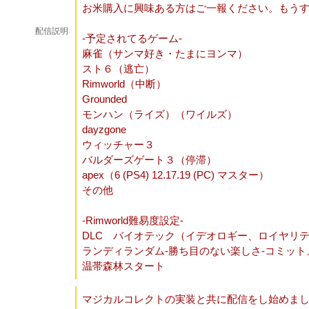
お米購入に興味ある方はご一報ください。もう
配信説明
-予定されてるゲーム-
麻雀（サンマ好き・たまにヨンマ）
スト６（逃亡）
Rimworld（中断）
Grounded
モンハン（ライズ）（ワイルズ）
dayzgone
ウィッチャー３
バルダーズゲート３（停滞）
apex（6 (PS4) 12.17.19 (PC) マスター）
その他
-Rimworld難易度設定-
DLC バイオテック（イデオロギー、ロイヤリ
ランディランダム-勝ち目のない楽しさ-コミッ
温帯森林スタート
マジカルコレクトの実装と共に配信をし始めま