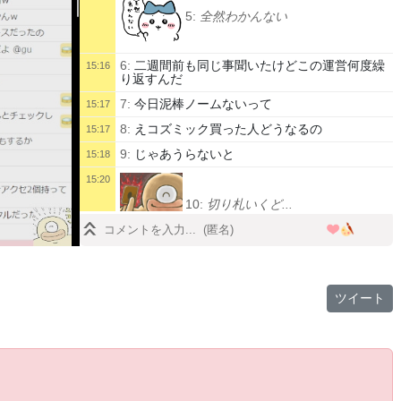
5:
全然わかんない
6:
二週間前も同じ事聞いたけどこの運営何度繰
15:16
り返すんだ
7:
今日泥棒ノームないって
15:17
8:
えコズミック買った人どうなるの
15:17
9:
じゃあうらないと
15:18
15:20
10:
切り札いくど...
11:
すべてが信用できない
15:21
12:
マケ負け
15:22
ツイート
13:
今日マケ解放ってわけじゃないよなこれ
15:23
14:
一生やるやる詐欺する運営 そろそろ見放
15:23
すべきかこのゲーム
15:
あったけど
15:23
16:
一応規約にサーバー云々追加されてるらし
15:24