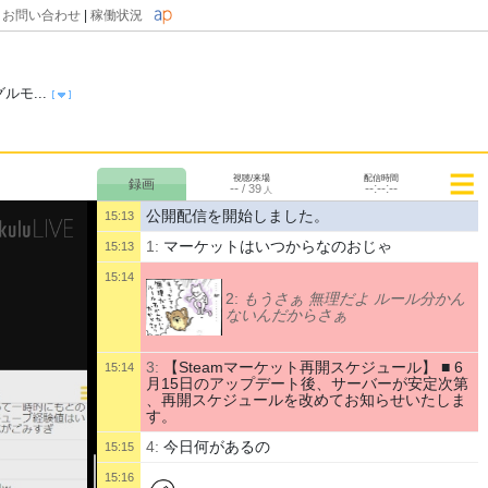
|
お問い合わせ
|
稼働状況
ルモ...
視聴/来場
配信時間
--
--:--:--
/
39
人
公開配信を開始しました。
15:13
1:
マーケットはいつからなのおじゃ
15:13
15:14
2:
もうさぁ 無理だよ ルール分かん
ないんだからさぁ
3:
【Steamマーケット再開スケジュール】 ■ 6
15:14
月15日のアップデート後、サーバーが安定次第
、再開スケジュールを改めてお知らせいたしま
す。
4:
今日何があるの
15:15
15:16