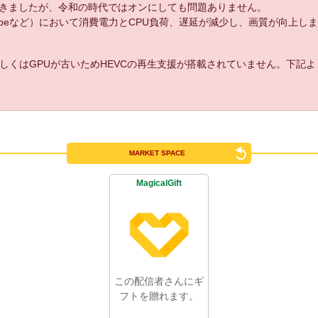
きましたが、令和の時代ではオンにしても問題ありません。
uTubeなど）において消費電力とCPU負荷、遅延が減少し、画質が向上し
しくはGPUが古いためHEVCの再生支援が搭載されていません。下記
MARKET SPACE
MagicalGift
この配信者さんにギ
フトを贈れます。