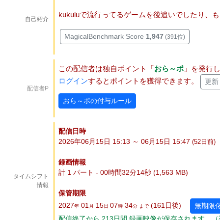
kukuluで流行ってるゲームを後追いでしたり
自己紹介
MagicalBenchmark Score
1,947
(391位)
この配信者は独自ポイント「
おら～ポ
」を発行
ログイン
するとポイントを獲得できます。
更新
配信者P
おら～ポの付与ルール
配信日時
2026年06月15日 15:13 ～ 06月15日 15:47
(52
日
前)
録画情報
計 1 パート - 00時間32分14秒 (1,563 MB)
タイムシフト
情報
保管期限
2027
01
15
07
34
(161
日
後
)
無期限
年
月
日
時
分 まで
配信終了から
213
日
間
録画映像が保存されます。（