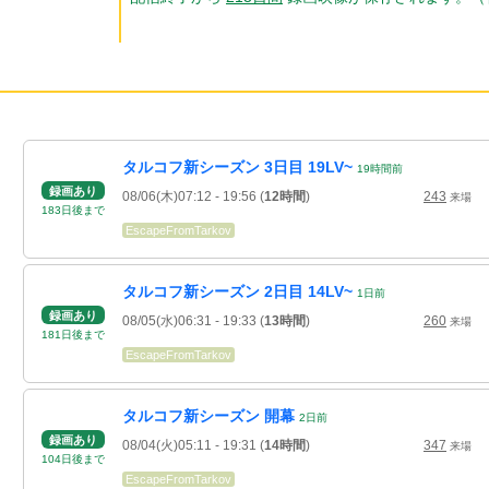
タルコフ新シーズン 3日目 19LV~
19
時間
前
録画あり
08/06(木)07:12
- 19:56
(
12時間
)
243
来場
183
日
後
まで
EscapeFromTarkov
タルコフ新シーズン 2日目 14LV~
1
日
前
録画あり
08/05(水)06:31
- 19:33
(
13時間
)
260
来場
181
日
後
まで
EscapeFromTarkov
タルコフ新シーズン 開幕
2
日
前
録画あり
08/04(火)05:11
- 19:31
(
14時間
)
347
来場
104
日
後
まで
EscapeFromTarkov