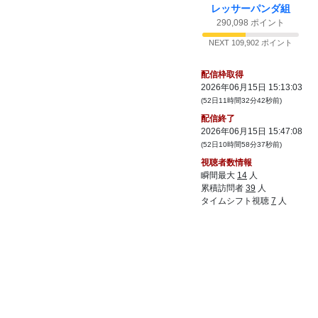
レッサーパンダ組
290,098 ポイント
NEXT 109,902 ポイント
配信枠取得
2026年06月15日 15:13:03
(52日11時間32分42秒前)
配信終了
2026年06月15日 15:47:08
(52日10時間58分37秒前)
視聴者数情報
瞬間最大
14
人
累積訪問者
39
人
タイムシフト視聴
7
人