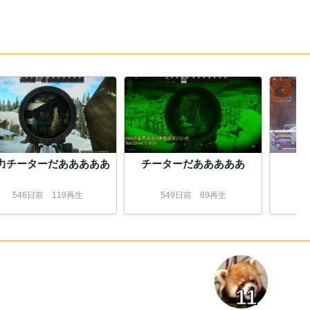
29:
四時間延期？
15:30
30:
4時間延期ならいいか
15:30
31:
4時間延期だよ
15:30
32:
おらーちゃんがちゃんとチェックしてない
15:30
だけよ
33:
4時間サッカーの話でもするか
15:31
34:
はぁ
15:34
35:
えー
15:37
36:
べりぶさんがアルカナアクセ2個持ってるの
15:38
力チーターだあああああ
チーターだあああああ
許せないよね
37:
2回やって2回イモータルだったけど
15:40
546
日
前
119再生
549
日
前
89再生
38:
また夜に
15:45
配信を終了しました。
15:47
11