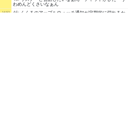
わめんどくさいなぁん
46:
くくるのアップルウォッチ通知が定期的に切れるか
14:52
配信タイトル
らいつもご無沙汰になってしまうんよ まりさや売れ
GWゲーム開発CG制作 (まりさやか) | kukuluLIVE
ろ応援しとるで
お絵かき
Unity
47:
NSFWのせいで一覧から消えてるぞ
14:52
配信説明
48:
ええっ！ここにはおっさんしかいないってことか！
14:53
今日はイラストかなぁん
おっさんしかいないってことか！
【企画】1ヶ月ゲーム制作チャレンジ（5月開始・6月販売予定）
5月の1ヶ月間で全リソースを投入し、一本のゲームを完成させます！
49:
ここは我々おっさんの土地だ
14:53
配信者
50:
スレスパ配信あく
14:54
チキチキボーン
１５歳
まりさやか
自己紹介
51:
スレスパ参加いけます
14:55
■ 作品一覧
52:
ユンゲラーに進化しそう
14:56
🎨 pixiv
https://www.pixiv.net/users/4959616
53:
すげー超勝ち組
14:57
54:
自分達がしっかりしてる人間ならスケジュールは逆
14:58
■ 制作中のゲーム
効果だろうし
55:
少数チームに憧れるまりさやか
14:59
⚔️ 戦国妖姫繚乱 α版体験版（一時凍
https://marisayaka.itch.io/sen
結）
you
56:
あーちょっと仕事しなきゃ６時までやっててよね
15:00
57:
所詮みんな仕事しながらこの配信を開けておるんや
15:01