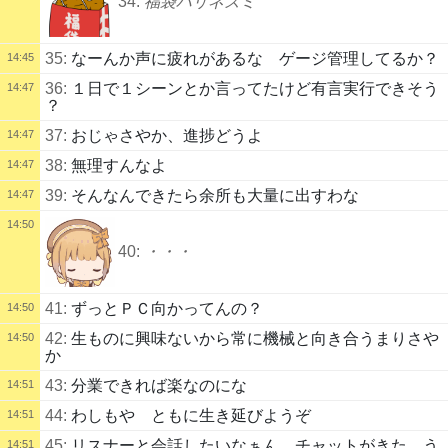
34:
福袋ハリネズミ
35:
なーんか声に疲れがあるな ゲージ管理してるか？
14:45
36:
１日で１シーンとか言ってたけど有言実行できそう
14:47
？
37:
おじゃさやか、進捗どうよ
14:47
38:
無理すんなよ
14:47
39:
そんなんできたら余所も大量に出すわな
14:47
14:50
40:
・・・
41:
ずっとＰＣ向かってんの？
14:50
42:
生ものに興味ないから常に機械と向き合うまりさや
14:50
か
43:
分業できれば楽なのにな
14:51
44:
わしもや ともに生き延びようぞ
14:51
45:
リスナーと会話したいなぁん チャットがきた う
14:51