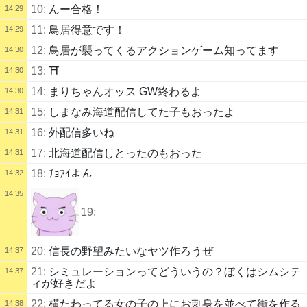
10:
んー合格！
14:29
11:
鳥居得意です！
14:29
12:
鳥居が襲ってくるアクションゲーム知ってます
14:30
13:
⛩
14:30
14:
まりちゃんオッス GW終わるよ
14:30
15:
しまなみ海道配信してた子もおったよ
14:31
16:
外配信多いね
14:31
17:
北海道配信しとったのもおった
14:31
18:
ﾁｮｱｲよん
14:32
14:35
19:
20:
信長の野望みたいなヤツ作ろうぜ
14:37
21:
シミュレーションってどういうの？ぼくはシムシテ
14:37
ィが好きだよ
22:
横たわってる女の子の上にお刺身を並べて街を作る
14:38