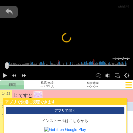
Loading...
--:--:-- / --:--
視聴/来場
配信時間
--
--:--:--
/
99
人
14:23
1:
てすと
アプリで快適に視聴できます
公開配信を開始しました。
14:24
アプリで開く
14:24
インストールはこちらから
2:
まりさやかは女の子