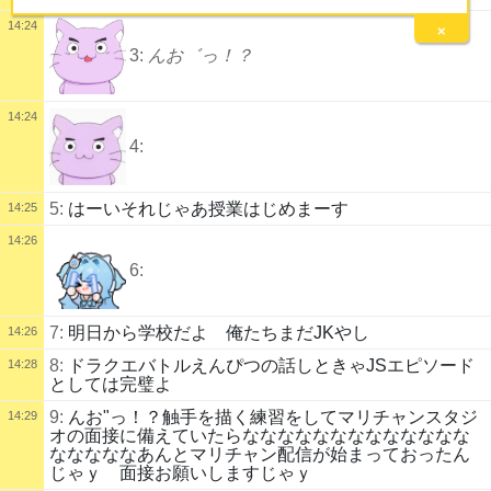
14:24
×
3:
んお゛っ！？
14:24
4:
5:
はーいそれじゃあ授業はじめまーす
14:25
14:26
6:
7:
明日から学校だよ 俺たちまだJKやし
14:26
8:
ドラクエバトルえんぴつの話しときゃJSエピソード
14:28
としては完璧よ
9:
んお"っ！？触手を描く練習をしてマリチャンスタジ
14:29
オの面接に備えていたらななななななななななななな
なななななあんとマリチャン配信が始まっておったん
じゃｙ 面接お願いしますじゃｙ