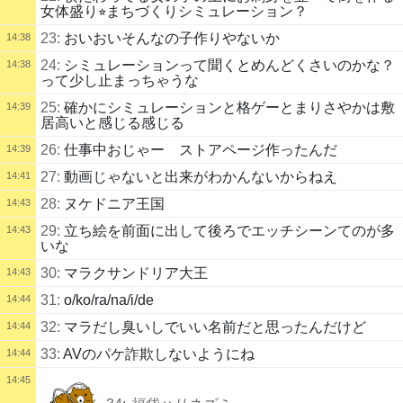
女体盛り⭐︎まちづくりシミュレーション？
23:
おいおいそんなの子作りやないか
14:38
24:
シミュレーションって聞くとめんどくさいのかな？
14:38
って少し止まっちゃうな
25:
確かにシミュレーションと格ゲーとまりさやかは敷
14:39
居高いと感じる感じる
26:
仕事中おじゃー ストアページ作ったんだ
14:39
27:
動画じゃないと出来がわかんないからねえ
14:41
28:
ヌケドニア王国
14:43
29:
立ち絵を前面に出して後ろでエッチシーンてのが多
14:43
いな
30:
マラクサンドリア大王
14:43
31:
o/ko/ra/na/i/de
14:44
32:
マラだし臭いしでいい名前だと思ったんだけど
14:44
33:
AVのパケ詐欺しないようにね
14:44
14:45