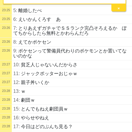
に相談します
×
5:
離婚したべ
23:25
6:
えいかんくろす あ
23:25
7:
とりあえずガチャでＳＳランク完凸そろえるか ぽ
23:26
てちからしたら無料とかわらんだろ
8:
えてかポケセン
23:26
9:
ポケセンって警備員代わりのポケモンとか置いてな
23:26
いのかな
10:
貧乏人じゃないんだからさ
23:27
11:
ジャックポッターおじゃｗ
23:27
12:
親子丼いくか
23:27
13:
ｗ
23:28
14:
劇団ｗ
23:28
15:
とんでもねえ劇団員ｗ
23:28
16:
やらせやねえ
23:28
17:
今日はどのぶんち見る？
23:28