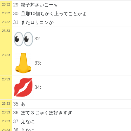
29:
親子丼さいこーｗ
23:32
30:
旦那10個ちかく上ってことかよ
23:32
31:
またロリコンか
23:32
23:33
32:
23:33
33:
23:33
34:
35:
あ
23:33
36:
ぽて３じゃくぽ好きすぎ
23:33
37:
えなに
23:33
38:
えなに
23:33