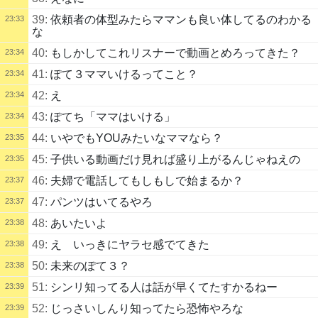
39:
依頼者の体型みたらママンも良い体してるのわかる
23:33
な
40:
もしかしてこれリスナーで動画とめろってきた？
23:34
41:
ぽて３ママいけるってこと？
23:34
42:
え
23:34
43:
ぽてち「ママはいける」
23:34
44:
いやでもYOUみたいなママなら？
23:35
45:
子供いる動画だけ見れば盛り上がるんじゃねえの
23:35
46:
夫婦で電話してもしもしで始まるか？
23:37
47:
パンツはいてるやろ
23:37
48:
あいたいよ
23:38
49:
え いっきにヤラセ感でてきた
23:38
50:
未来のぽて３？
23:38
51:
シンリ知ってる人は話が早くてたすかるねー
23:39
52:
じっさいしんり知ってたら恐怖やろな
23:39