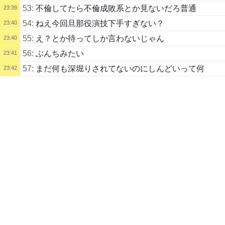
53:
不倫してたら不倫成敗系とか見ないだろ普通
23:39
54:
ねえ今回旦那役演技下手すぎない？
23:40
55:
え？とか待ってしか言わないじゃん
23:40
56:
ぶんちみたい
23:41
57:
まだ何も深堀りされてないのにしんどいって何
23:42
配信タイトル
58:
めめしいな こんなんだから母親にねとられるんや
23:43
1話だけジャックポット見る (xxx SiXy hubby) | kukuluLIVE
59:
これは普通の不倫？
23:43
配信説明
60:
やばｗ
誹謗中傷のコメントはお控えください。
23:44
Xのアカウント乗っ取られたのでこちらをフォローお願いします。
http
23:44
s://x.com/Potechi7757
61:
フゥ～ン…
・現在のデバイスリスト
モニター：ZOWIE XL2566K 360Hz
マイク：audio-technica AT2020
62:
ぽて３も浮気するの
23:44
ミキサー：YAMAHA AG03
63:
なんだこいつガキか
23:44
サウンドカード：Sennheiser GSX1000
イヤホン：Sennheiser IE100 PRO
64:
ねーこの動画はハズレ回じゃない？ スカっとする
23:45
マウス：Scyrox V8
ために見てるのにイライラしかしないよ
マウスパッド：KUROSAN SAMURAI
65:
嫁役が全然怒ってる感じしないじゃん 両方演技蔕
23:45