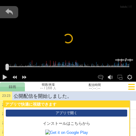
Loading...
--:--:-- / --:--
視聴/来場
配信時間
--
--:--:--
/
168
人
公開配信を開始しました。
23:23
アプリで快適に視聴できます
1:
ジャックポットおじさんこんばんは
23:23
アプリで開く
2:
ういーっす
23:23
3:
今一番熱いジャックポット配信きたああああああ
23:24
インストールはこちらから
4:
こんな画像みてお前もう不倫とかわらんわしんり３
23:25