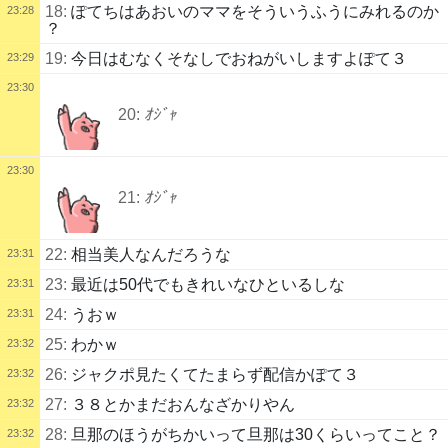
18:
ぽてちはあおいのママをそういうふうにみれるのか
23:28
？
19:
今日はむなくそなしでおねがいしますよぽて３
23:29
23:30
20:
ｵｼﾞｬ
23:30
21:
ｵｼﾞｬ
22:
相当美人なんだろうな
23:31
23:
最近は50代でもきれいなひといるしな
23:31
24:
うおｗ
23:31
25:
わかｗ
23:32
26:
ジャクポ見たくてたまらず配信かぽて３
23:32
27:
３８とかまだおんなざかりやん
23:32
28:
旦那のほうがちかいって旦那は30くらいってこと？
23:32