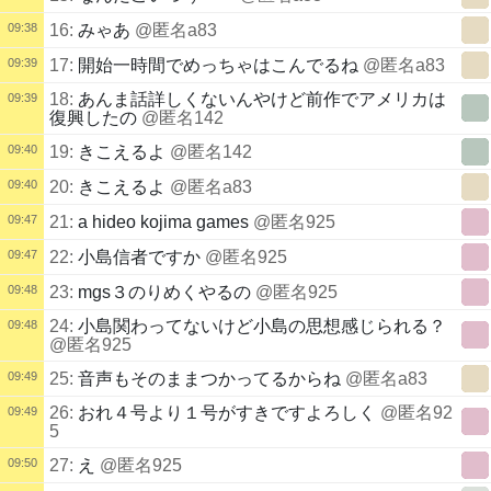
09:38
16:
みゃあ
@匿名a83
09:39
17:
開始一時間でめっちゃはこんでるね
@匿名a83
18:
あんま話詳しくないんやけど前作でアメリカは
09:39
復興したの
@匿名142
09:40
19:
きこえるよ
@匿名142
09:40
20:
きこえるよ
@匿名a83
09:47
21:
a hideo kojima games
@匿名925
09:47
22:
小島信者ですか
@匿名925
09:48
23:
mgs３のりめくやるの
@匿名925
24:
小島関わってないけど小島の思想感じられる？
09:48
@匿名925
09:49
25:
音声もそのままつかってるからね
@匿名a83
26:
おれ４号より１号がすきですよろしく
@匿名92
09:49
5
09:50
27:
え
@匿名925