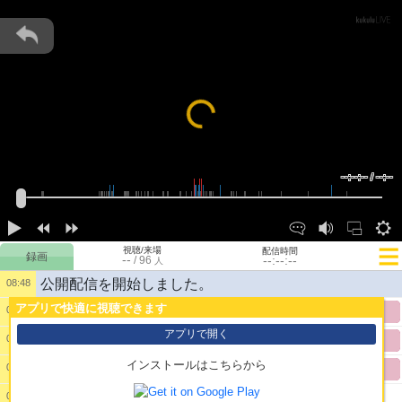
Loading...
--:--:-- / --:--
視聴/来場
配信時間
--
--:--:--
/
96
人
公開配信を開始しました。
08:48
アプリで快適に視聴できます
08:51
1:
ぺコーラのゲームじゃん
@匿名a14
アプリで開く
08:51
2:
でてくるらしいぞ 小島がんほぉった
@匿名a14
インストールはこちらから
08:51
3:
わかったゆ
@匿名a14
09:30