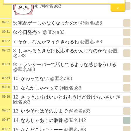
4:
@匿名a83
×
09:31
5:
宅配ゲーじゃなくなったのか
@匿名a83
09:31
6:
今日発売？
@匿名a83
09:32
7:
そか。なんかマイクきれるね
@匿名a83
8:
しゃべるときだけ反応するかんじなのかな
@匿
09:32
名a83
9:
トランシーバーで話してるような感じをうける
09:33
@匿名a83
09:34
10:
かわってない
@匿名a83
09:36
11:
なんかしゃべって
@匿名a83
12:
さっきよりはいいとおもうけど音はちいさい
@
09:36
匿名a83
09:37
13:
いやそれはそのままで
@匿名a83
09:37
14:
なんじゃあこの骸骨
@匿名142
09:37
15:
なんだこいつぅーー
@匿名a83