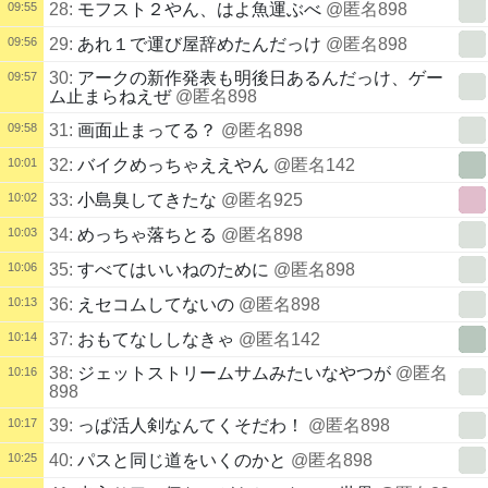
09:55
28:
モフスト２やん、はよ魚運ぶべ
@匿名898
09:56
29:
あれ１で運び屋辞めたんだっけ
@匿名898
30:
アークの新作発表も明後日あるんだっけ、ゲー
09:57
ム止まらねえぜ
@匿名898
09:58
31:
画面止まってる？
@匿名898
10:01
32:
バイクめっちゃええやん
@匿名142
10:02
33:
小島臭してきたな
@匿名925
10:03
34:
めっちゃ落ちとる
@匿名898
10:06
35:
すべてはいいねのために
@匿名898
10:13
36:
えセコムしてないの
@匿名898
10:14
37:
おもてなししなきゃ
@匿名142
38:
ジェットストリームサムみたいなやつが
@匿名
10:16
898
10:17
39:
っぱ活人剣なんてくそだわ！
@匿名898
10:25
40:
パスと同じ道をいくのかと
@匿名898