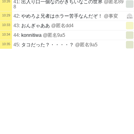
41:
出入り口一個なのがきちいなこの世界
@匿名89
10:26
8
10:29
42:
やめろよ兄者はホラー苦手なんだぞ！
@事変
10:33
43:
おんぎゃああ
@匿名dd4
10:34
44:
konnitiwa
@匿名9a5
10:35
45:
タコだった？・・・・？
@匿名9a5
配信タイトル
10:35
46:
話が全然わからないッピ！
@匿名142
デスストランディング2 ネタバレ禁止 (モフモフ) | kukuluLIVE
47:
タコから揚げたべたくなっったったん
@匿名9a
10:35
DEATH STRANDING
5
配信説明
コメント未記入
10:35
48:
まだモンエナ飲んでる？
@匿名9a5
配信者
10:36
49:
あらそんな端っこに置いて
@匿名9a5
カニとエビと
画面とキス
モフモフ
自己紹介
10:36
50:
あてぃしもよくこの遊びするよ
@匿名9a5
https://twitter.com/mohumohu0101
10:36
51:
死ねないのに死にたい状態なのけ
@匿名142
MagicalBenchmark Score
233
(4,861位)
10:37
52:
手形がいっぱい
@匿名142
配信記録
10:37
53:
有名ラーメン店みてえだ
@匿名9a5