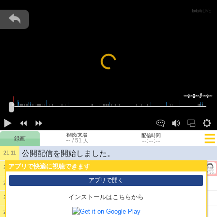
Loading...
--:--:-- / --:--
視聴/来場
配信時間
--
--:--:--
/
51
人
公開配信を開始しました。
21:11
アプリで快適に視聴できます
21:11
1:
てすと
@ぶらいあん
アプリで開く
2:
どけっ俺がお父さんだぞ
21:15
インストールはこちらから
3:
一回あったけど
21:16
4:
ディアナのはだしみてるとダイ・ハード思い出しち
21:16