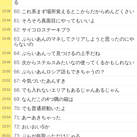
る
60:
これ系まず場所覚えるとこからだからめんどくさい
23:38
61:
そろそろ真面目にやってもいいよ
23:44
62:
サイコロステーキブラ
23:45
63:
ぶらいあんのマネしてクリアしようと思ったのにや
23:46
らないの
64:
ぶらいあんって見つけるの上手だね
23:49
65:
次からステルスみたいなの使ってくるかもしれない
23:49
66:
ぶらいあんロシア語もできちゃうの？
23:50
67:
今気づいたあんすき
23:52
68:
でも入れないエリアもあるじゃんあるじゃん
23:52
69:
なんだこの4つ隅の箱は
23:53
70:
でも普通府動いたよ
23:53
71:
あーあきちゃった
23:54
72:
おいおいSか
23:57
73:
ぶらが年取っただけじゃろ
00:01