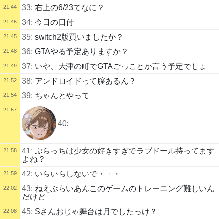
33:
右上の6/23てなに？
21:44
34:
今日の日付
21:45
35:
switch2版買いましたか？
21:45
36:
GTAやる予定ありますか？
21:48
37:
いや、大津の町でGTAごっことか言う予定でしょ
21:49
38:
アンドロイドって膣あるん？
21:52
39:
ちゃんとやって
21:54
21:57
40:
41:
ぶらっちは少女の好きすぎでラブドール持ってます
21:58
よね？
42:
いらいらしないで・・・
21:59
43:
ねえぶらいあんこのゲームのトレーニング難しいん
22:02
だけど
45:
Sさんおじゃ舞台は月でしたっけ？
22:08