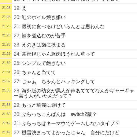
19:
え
21:25
20:
鮭のホイル焼き嫌い
21:25
21:
最初に食べるけどいらんとは思わんな
21:25
22:
鮭を煮込むのが苦手
21:26
23:
えのきは歯に挟まる
21:28
24:
常夜鍋じゃん豚肉ほうれん草って
21:29
25:
シンプルで飽きない
21:30
26:
ちゃんと当てて
21:31
27:
じゃぁ ちゃんとハッキングして
21:32
28:
海外版の幼女が黒人が声あてててなんかギャーギャ
21:35
ー言う人がいたんだって？
29:
もっと華麗に避けて
21:38
30:
ぶらっちこんばんは switch2版？
21:39
31:
ぶらっちはキーマウでゲームしないタイプ？
21:42
32:
機雷決まってよかったじゃん 自分にだけど
21:42