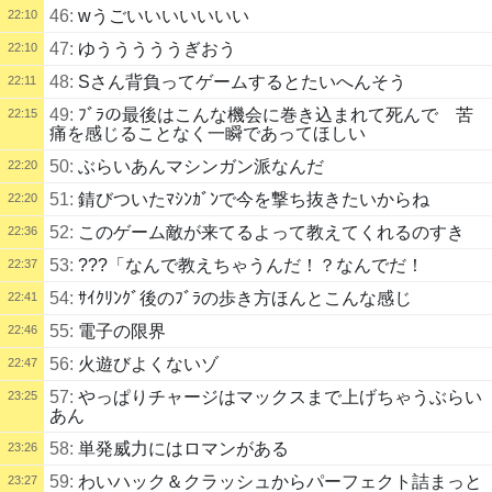
46:
wうごいいいいいいい
22:10
47:
ゆうううううぎおう
22:10
48:
Sさん背負ってゲームするとたいへんそう
22:11
49:
ﾌﾞﾗの最後はこんな機会に巻き込まれて死んで 苦
22:15
痛を感じることなく一瞬であってほしい
50:
ぶらいあんマシンガン派なんだ
22:20
51:
錆びついたﾏｼﾝｶﾞﾝで今を撃ち抜きたいからね
22:20
52:
このゲーム敵が来てるよって教えてくれるのすき
22:36
53:
???「なんで教えちゃうんだ！？なんでだ！
22:37
54:
ｻｲｸﾘﾝｸﾞ後のﾌﾞﾗの歩き方ほんとこんな感じ
22:41
55:
電子の限界
22:46
56:
火遊びよくないゾ
22:47
57:
やっぱりチャージはマックスまで上げちゃうぶらい
23:25
あん
58:
単発威力にはロマンがある
23:26
59:
わいハック＆クラッシュからパーフェクト詰まっと
23:27