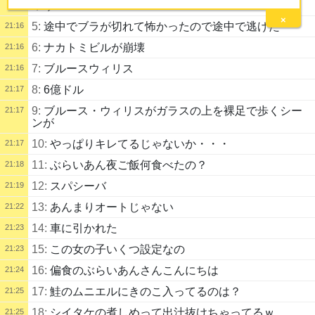
ゃう
×
5:
途中でブラが切れて怖かったので途中で逃げた
21:16
6:
ナカトミビルが崩壊
21:16
7:
ブルースウィリス
21:16
8:
6億ドル
21:17
9:
ブルース・ウィリスがガラスの上を裸足で歩くシー
21:17
ンが
10:
やっぱりキレてるじゃないか・・・
21:17
11:
ぶらいあん夜ご飯何食べたの？
21:18
12:
スパシーバ
21:19
13:
あんまりオートじゃない
21:22
14:
車に引かれた
21:23
15:
この女の子いくつ設定なの
21:23
16:
偏食のぶらいあんさんこんにちは
21:24
17:
鮭のムニエルにきのこ入ってるのは？
21:25
18:
シイタケの煮しめって出汁抜けちゃってるｗ
21:25