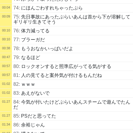
74:
にほんごわすれちゃったぶら
00:04
75:
先日事故にあったぶらいあんは首から下が溶解して
00:09
ギリギリ生きてそう
76:
体力減ってる
00:10
77:
ブラーガだ
00:10
78:
もうおなかいっぱいだよ
00:38
79:
なるほど
00:47
80:
ロックオンすると照準広がってる気がする
00:57
81:
人の見てると案外気が付けるもんだね
00:57
82:
ｗｗｗ
01:02
83:
あえがないで
01:02
84:
今気が付いたけどぶらいあんスチームで遊んでたん
01:27
だ
85:
PSだと思ってた
01:27
86:
余裕じゃん
01:34