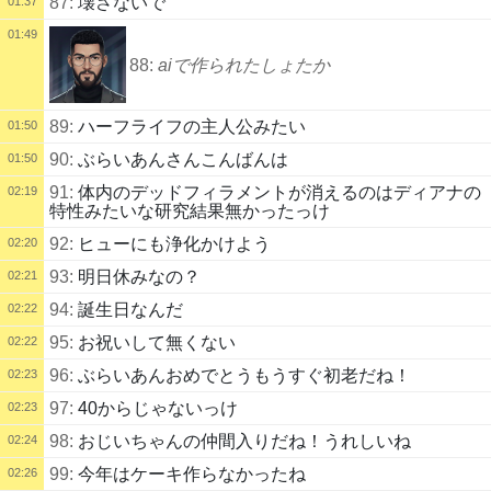
87:
壊さないで
01:37
01:49
88:
aiで作られたしょたか
89:
ハーフライフの主人公みたい
01:50
90:
ぶらいあんさんこんばんは
01:50
91:
体内のデッドフィラメントが消えるのはディアナの
02:19
特性みたいな研究結果無かったっけ
92:
ヒューにも浄化かけよう
02:20
93:
明日休みなの？
02:21
94:
誕生日なんだ
02:22
95:
お祝いして無くない
02:22
96:
ぶらいあんおめでとうもうすぐ初老だね！
02:23
97:
40からじゃないっけ
02:23
98:
おじいちゃんの仲間入りだね！うれしいね
02:24
99:
今年はケーキ作らなかったね
02:26