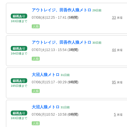
アウトレイジ、田吾作人狼メトロ
29
日
前
録画あり
07/08(水)12:25
- 17:41
(
5時間
)
33
来場
163
日
後
まで
人狼
アウトレイジ、田吾作人狼メトロ
30
日
前
録画あり
07/07(火)12:13
- 15:54
(
3時間
)
44
来場
164
日
後
まで
人狼
大沼人狼メトロ
31
日
前
録画あり
07/06(月)15:17
- 00:29
(
9時間
)
95
来場
165
日
後
まで
人狼
大沼人狼メトロ
31
日
前
録画あり
07/06(月)10:52
- 10:58
(
0時間
)
5
来場
163
日
後
まで
人狼