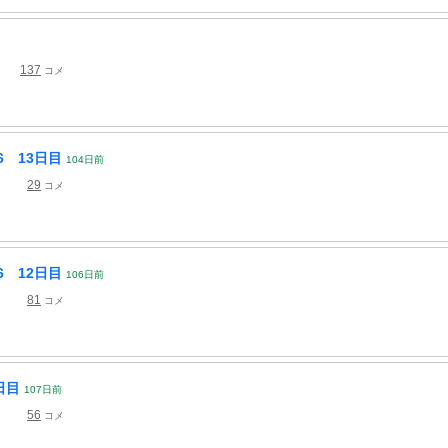
137
コメ
 13日目
104
日
前
29
コメ
 12日目
106
日
前
81
コメ
日目
107
日
前
56
コメ