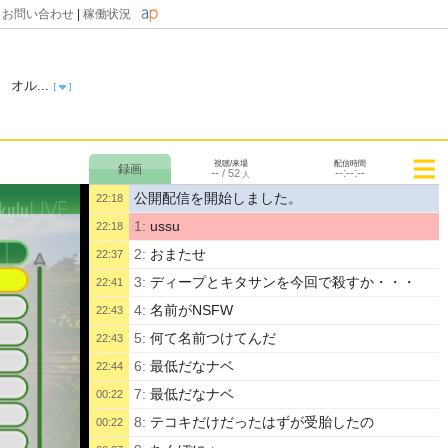
|
お問い合わせ
|
稼働状況
オル...
視聴/来場
配信時間
--
--:--:--
/
52
人
公開配信を開始しました。
22:18
1:
ussu
22:18
2:
おまたせ
22:37
3:
ディープとキタサンを今回で殺すか・・・
22:41
4:
名前がNSFW
22:43
5:
何て名前つけてんだ
22:43
6:
最低だなナベ
22:44
7:
最低だなナベ
00:22
8:
テコキだけだったはずが受胎したの
00:22