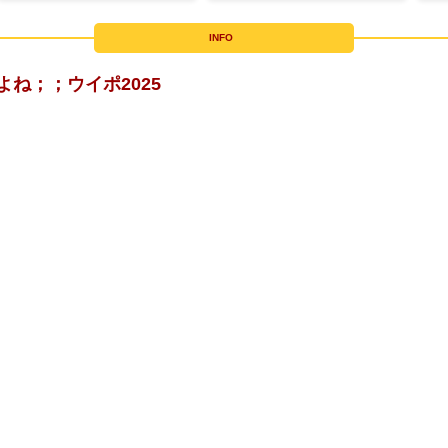
INFO
ね；；ウイポ2025