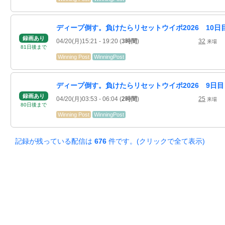
ディープ倒す。負けたらリセットウイポ2026 10日
録画あり
04/20(月)15:21
- 19:20
(
3時間
)
32
来場
81
日
後
まで
Winning Post
WinningPost
ディープ倒す。負けたらリセットウイポ2026 9日目
録画あり
04/20(月)03:53
- 06:04
(
2時間
)
25
来場
80
日
後
まで
Winning Post
WinningPost
記録が残っている配信は
676
件です。(クリックで全て表示)