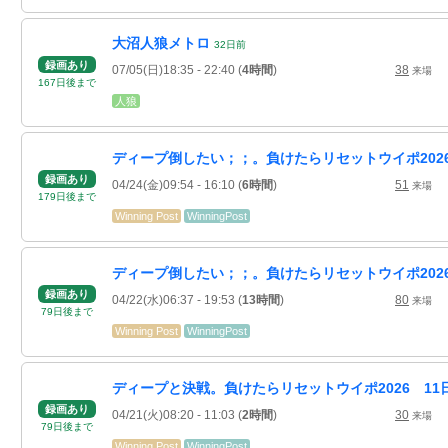
大沼人狼メトロ
32
日
前
録画あり
07/05(日)18:35
- 22:40
(
4時間
)
38
来場
167
日
後
まで
人狼
ディープ倒したい；；。負けたらリセットウイポ2026
録画あり
04/24(金)09:54
- 16:10
(
6時間
)
51
来場
179
日
後
まで
Winning Post
WinningPost
ディープ倒したい；；。負けたらリセットウイポ2026
録画あり
04/22(水)06:37
- 19:53
(
13時間
)
80
来場
79
日
後
まで
Winning Post
WinningPost
ディープと決戦。負けたらリセットウイポ2026 11
録画あり
04/21(火)08:20
- 11:03
(
2時間
)
30
来場
79
日
後
まで
Winning Post
WinningPost