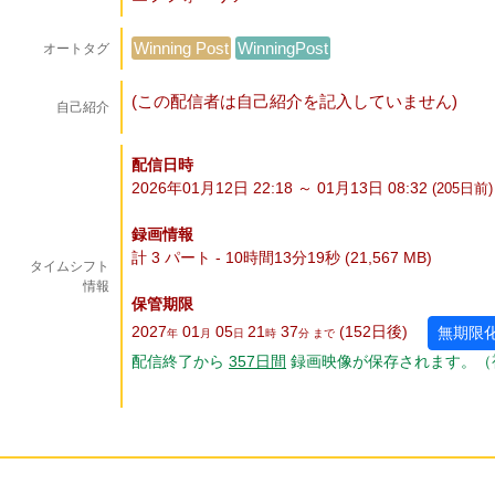
Winning Post
WinningPost
オートタグ
(この配信者は自己紹介を記入していません)
自己紹介
配信日時
2026年01月12日 22:18 ～ 01月13日 08:32
(205
日
前)
録画情報
計 3 パート - 10時間13分19秒 (21,567 MB)
タイムシフト
情報
保管期限
2027
01
05
21
37
(152
日
後
)
無期限
年
月
日
時
分 まで
配信終了から
357
日
間
録画映像が保存されます。（