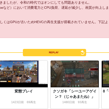
きましたが、令和の時代ではオンにしても問題ありません。
uTubeなど）において消費電力とCPU負荷、遅延が減少し、画質が向上し
しくはGPUが古いためHEVCの再生支援が搭載されていません。下記
REPLAY
変態プレイ
クソガキ「シーユーアゲイ
8
ン？（じゃあまたね）」
1423
日
前
69再生
1480
日
前
93再生