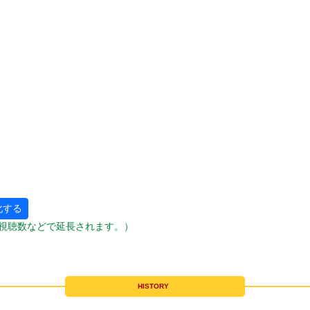
化する
視聴数などで延長されます。）
HISTORY