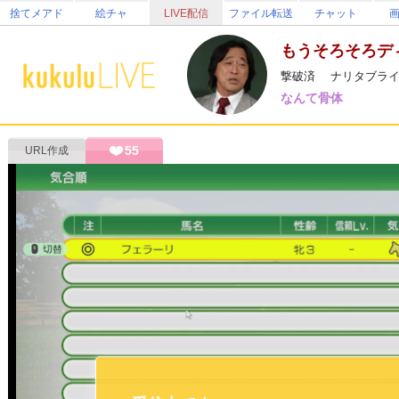
捨てメアド
絵チャ
LIVE配信
ファイル転送
チャット
もうそろそろデ
撃破済 ナリタブライ
なんて骨体
55
URL作成