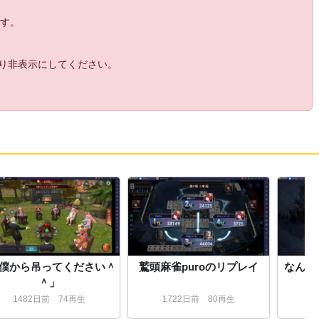
25:
芝もダートもG1も獲っちゃいましょう
04:09
ます。
26:
ｗ
04:16
27:
本当に凱旋門とるかも
04:19
より非表示にしてください。
28:
牧場を救ったな
04:34
29:
アナピロ・・・・
04:53
30:
そらそうよ
05:05
31:
最低だなナベは
05:22
32:
ジャップ出るかぁ
05:24
33:
たけしさん！？
05:25
34:
今日は機嫌いいね
05:25
35:
ウオッカおったで
05:25
36:
急に機嫌わるなったね
05:26
37:
DLCかうよ
05:27
「僕から吊ってください＾
鷲頭麻雀puroのリプレイ
なんと
38:
ハヤメの判断
05:35
＾」
39:
ナベさぁ・・・
05:38
1482
日
前
74再生
1722
日
前
80再生
1
40:
朝5時に出す声の大きさじゃない
05:40