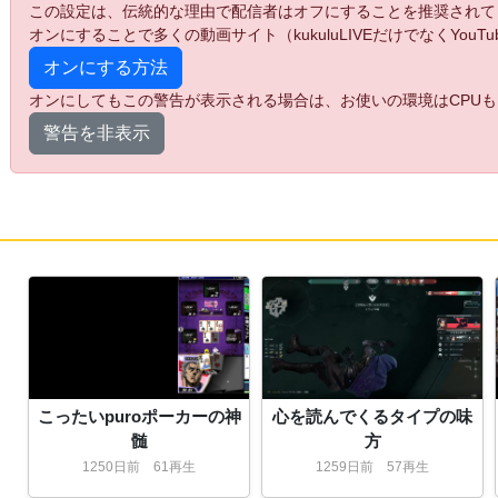
この設定は、伝統的な理由で配信者はオフにすることを推奨されて
オンにすることで多くの動画サイト（kukuluLIVEだけでなくYo
オンにする方法
オンにしてもこの警告が表示される場合は、お使いの環境はCPUも
警告を非表示
こったいpuroポーカーの神
心を読んでくるタイプの味
髄
方
1250
日
前
61再生
1259
日
前
57再生