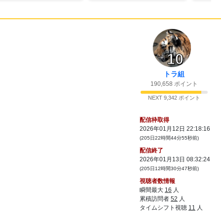
41:
キンタマって言っちゃったら放送事故だか
05:57
らね
42:
グ！を強調しないとね
05:57
43:
タマタマだよ
06:01
10
44:
キンタマ言ってない？
06:06
45:
良い馬うまれたか？
06:08
トラ組
190,658 ポイント
46:
あぶな
06:09
47:
馬の牧草にプロテイン混ぜ込んだら強くな
NEXT 9,342 ポイント
06:28
ったりしないの
48:
舐めんなマジ
配信枠取得
06:28
2026年01月12日 22:18:16
49:
リムワールドで鶏より馬肉のが効率が良い
06:29
(205日22時間44分55秒前)
って話で馬育てて食ってるわ
配信終了
50:
kedo
06:32
2026年01月13日 08:32:24
51:
けど馬用の麻薬的なの開発されててもおか
06:32
(205日12時間30分47秒前)
しくないよな
視聴者数情報
52:
鞭でケツ打つ回数が変動してるとかバカげ
瞬間最大
16
人
06:32
てる感
累積訪問者
52
人
タイムシフト視聴
11
人
53:
連続ケツ叩きが5回までに変化したらしい
06:33