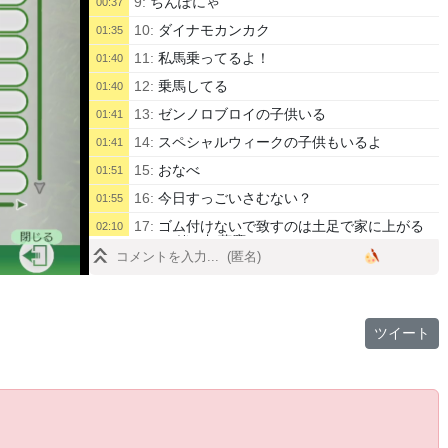
9:
ちんぽにゃ
00:37
10:
ダイナモカンカク
01:35
11:
私馬乗ってるよ！
01:40
12:
乗馬してる
01:40
13:
ゼンノロブロイの子供いる
01:41
14:
スペシャルウィークの子供もいるよ
01:41
15:
おなべ
01:51
16:
今日すっごいさむない？
01:55
17:
ゴム付けないで致すのは土足で家に上がる
02:10
のと一緒 加藤鷹
18:
くるよ
02:33
19:
この牧場は破産しますね
03:49
20:
ハヤメオペラオー
03:54
ツイート
21:
凱旋門
03:57
22:
どこでも走れそうな馬だね
04:02
23:
大物
04:05
24:
来ちゃったなぁ
04:06