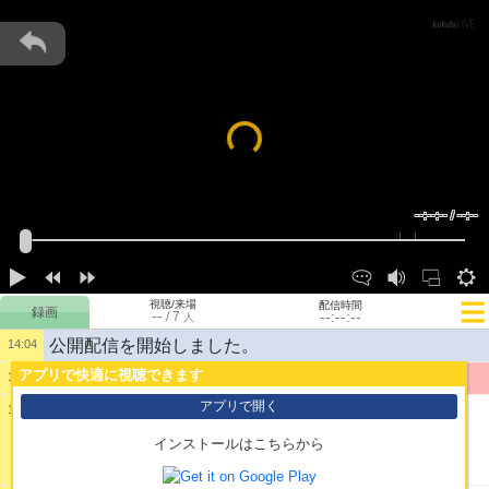
Loading...
--:--:-- / --:--
視聴/来場
配信時間
--
--:--:--
/
7
人
公開配信を開始しました。
14:04
アプリで快適に視聴できます
1:
test
14:04
アプリで開く
14:04
2:
ごくリックｗ
インストールはこちらから