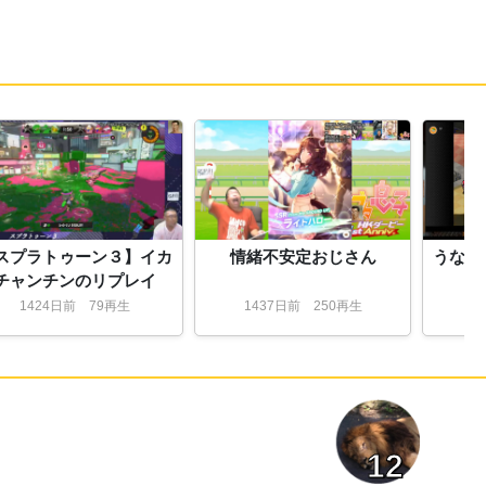
35:
ガードしてから弱パン3連から強パンチとか
22:09
いけたよね
36:
江戸時代に生まれなくてよかったねキミら
22:09
37:
強いなこれラスボスだろう
22:09
38:
これでもゴエモン大集合の中で一番簡単な
22:10
やつだから・・・
39:
バッテリーの膨らんでるのはさっさと処理
22:11
したほうがいい、夏場だし突然燃えてもおかし
くない
40:
車内にスイッチ置いて爆弾を仕掛けたって
22:13
電話するんだよね
スプラトゥーン３】イカ
情緒不安定おじさん
うなぎ
41:
サポートとかに質問すれば膨らんだやつど
22:13
チャンチンのリプレイ
うするとか言ってくれるでしょ、配送中に燃え
たら笑えないし
1424
日
前
79再生
1437
日
前
250再生
1
42:
大人気ゲーム批判
22:13
43:
昔のゲーム特有の高難易度だから
22:14
44:
応援といいねと高評価もよろしくお願いし
22:14
ます
45:
１面の、最初のボス戦
22:14
12
46:
これゴエモンインパクトが真剣白刃取りす
22:16