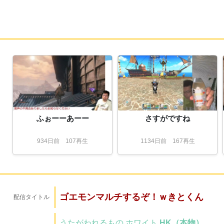
ふぉーーあーー
さすがですね
934
日
前
107再生
1134
日
前
167再生
ゴエモンマルチするぞ！ｗきとくん
配信タイトル
うたがわれるもの
ホワイト
HK（本物）