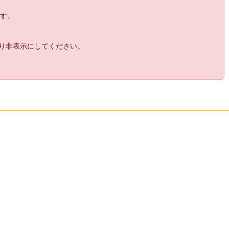
21:
首うごかして
21:59
ます。
22:
ガンダムよりゴエモンインパクトだったよ
21:59
ね
より非表示にしてください。
23:
乗り込むときにYとA同時押ししてると落ち
21:59
るらしいよ
24:
しにます
22:01
25:
ちな右手のほうが連打遅くて威力高いとい
22:01
う細かな仕様
26:
ここで負ける人初めてみた
22:02
27:
２人が同時に押してたら片方しか出ないぞ
22:03
28:
情報カード出しとけば？
22:03
29:
パンチ小判ボムしかないし
22:04
30:
LRがガードだったかな
22:05
31:
左右が合ってないとガード意味ないよ
22:05
32:
箱コン使ってるならYとBとかになるんか？
22:06
33:
あーやられたー
22:06
34:
やっぱ相撲といえば水平頭突きなんだね
22:08