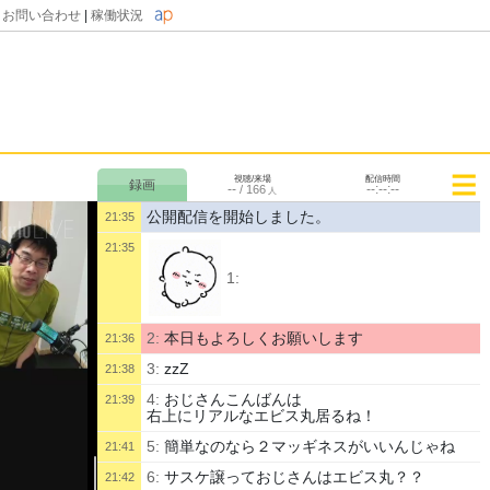
|
お問い合わせ
|
稼働状況
視聴/来場
配信時間
--
--:--:--
/
166
人
公開配信を開始しました。
21:35
21:35
1:
2:
本日もよろしくお願いします
21:36
3:
zzZ
21:38
4:
おじさんこんばんは
21:39
右上にリアルなエビス丸居るね！
5:
簡単なのなら２マッギネスがいいんじゃね
21:41
6:
サスケ譲っておじさんはエビス丸？？
21:42