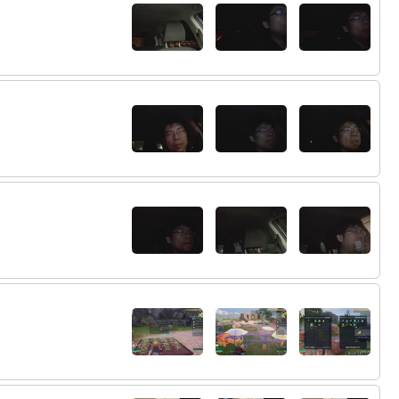
91:
音楽いいなあ
22:52
92:
あのさぁ！
22:54
93:
なんでぇ
22:54
94:
この体格で自分の身長ぐらい飛べてるんで
22:56
すよ
95:
これ２人で対戦するとおもろい
23:02
96:
確かに当たってるね
23:04
97:
こりゃあ自宅凸って感じじゃないけどどう
23:07
やってマルチをしてるの？
98:
なるほどありがとう
23:07
99:
ねぞうがね
23:08
100:
これこそ協力でいいだろ！
23:09
101:
バズーカハメは禁止っすよねぇ
23:13
102:
おじさんもふろしきつけて
23:14
103:
きとくん一般人をころしてる
23:14
104:
平和なBGMから突然ドタバタBGMになる
23:15
の好きまたやって