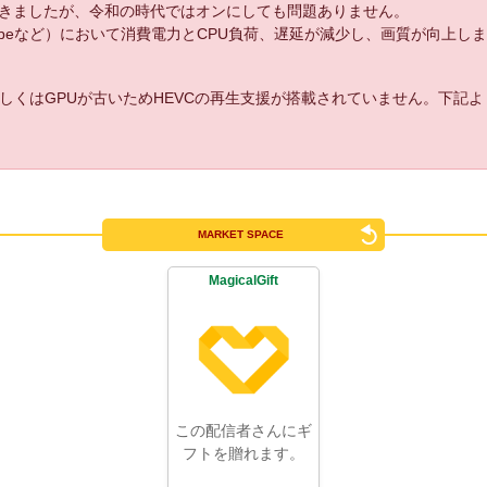
きましたが、令和の時代ではオンにしても問題ありません。
uTubeなど）において消費電力とCPU負荷、遅延が減少し、画質が向上し
しくはGPUが古いためHEVCの再生支援が搭載されていません。下記
MARKET SPACE
MagicalGift
この配信者さんにギ
フトを贈れます。