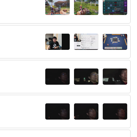
76:
やっぱりゴエモンは面白いねえ
22:41
77:
どっちが小判取るかで友達とケンカしなが
22:42
らやったなあw
78:
サスケェまじ使い易い
22:42
79:
町人倒そう
22:43
80:
だい！
22:43
81:
小
22:43
82:
平均10.5だから一緒かなあ
22:44
83:
きちゃあ
22:45
84:
ちゃんと五体満足でワープ出来るのすげえ
22:46
85:
スーパーなのよ
22:47
86:
きとくんだましてゴエモン買わせたの
22:47
87:
入ったあとスーパーサイヤ人になれる可能
22:47
性がある
88:
あのさぁ！
22:51
89:
朝までみる準備しときます
22:51
90:
ジャンプぐらいはね
22:51