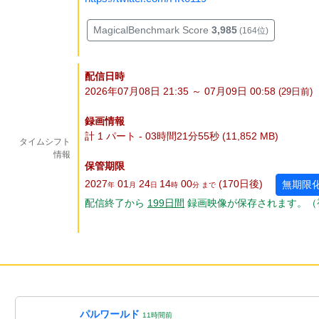
MagicalBenchmark Score
3,985
(164位)
配信日時
2026年07月08日 21:35 ～ 07月09日 00:58
(29
日
前)
録画情報
計 1 パート - 03時間21分55秒 (11,852 MB)
タイムシフト
情報
保管期限
2027
01
24
14
00
(170
日
後
)
無期限
年
月
日
時
分 まで
配信終了から
199
日
間
録画映像が保存されます。（
パルワールド
11
時間
前