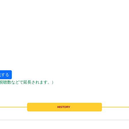
化する
視聴数などで延長されます。）
HISTORY