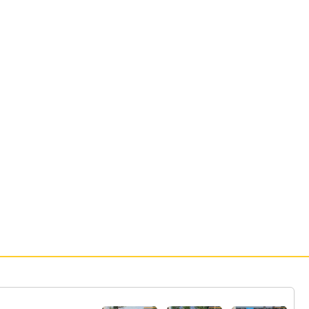
62:
単眼は一部の人に人気だからね
22:26
63:
旅日記書いてからゲームリセットで復活し
22:27
たりしない？
64:
じゃあ右上のは熊田薫じゃん
22:29
65:
まあエビス丸は外したらお金返ってくるか
22:30
ら
66:
本当にキャリーしてるキャリーはじめてみ
22:31
た
67:
おじちゃんを信用するな！いざという時は
22:32
道ずれしていくぞ！
68:
からの？
22:32
69:
ツヨシはダンスできる理論と一緒じゃん
22:33
70:
加齢臭が
22:35
71:
おじさん？
22:37
72:
ｗ
22:39
73:
これオンラインマルチ出来るの？
22:39
74:
Switch版は無理なんか残念
22:40
75:
おにぎり腐っちゃうよ
22:40