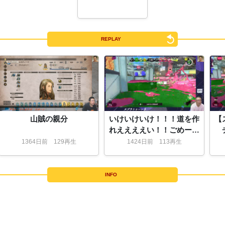
REPLAY
山賊の親分
いけいけいけ！！！道を作
【
れええええい！！ごめーー
ん！！！
1364
日
前
129再生
1424
日
前
113再生
INFO