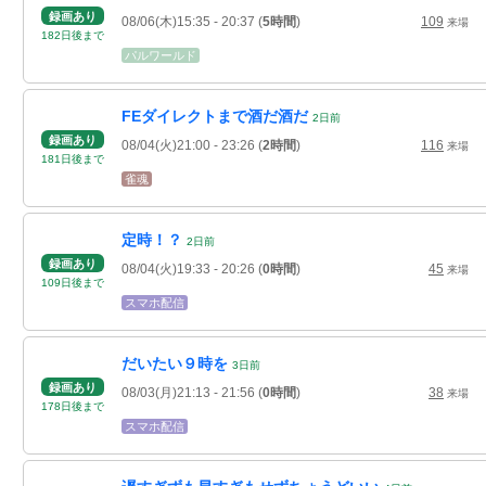
録画あり
08/06(木)15:35
- 20:37
(
5時間
)
109
来場
182
日
後
まで
パルワールド
FEダイレクトまで酒だ酒だ
2
日
前
録画あり
08/04(火)21:00
- 23:26
(
2時間
)
116
来場
181
日
後
まで
雀魂
定時！？
2
日
前
録画あり
08/04(火)19:33
- 20:26
(
0時間
)
45
来場
109
日
後
まで
スマホ配信
だいたい９時を
3
日
前
録画あり
08/03(月)21:13
- 21:56
(
0時間
)
38
来場
178
日
後
まで
スマホ配信