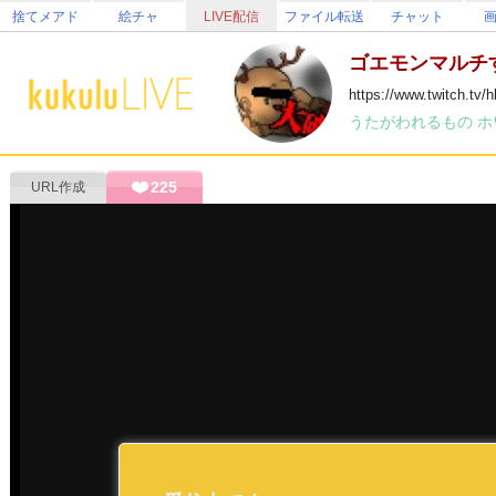
捨てメアド
絵チャ
LIVE配信
ファイル転送
チャット
ゴエモンマルチ
https://www.twitc
うたがわれるもの
ホ
225
URL作成