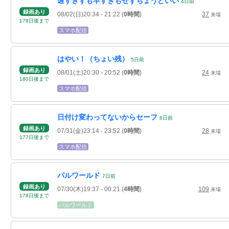
遅すぎずも早すぎもせずちょうどいい
4
日
前
録画あり
08/02(日)20:34
- 21:22
(
0時間
)
37
来場
178
日
後
まで
スマホ配信
はやい！（ちょい残）
5
日
前
録画あり
08/01(土)20:30
- 20:52
(
0時間
)
24
来場
180
日
後
まで
スマホ配信
日付け変わってないからセーフ
6
日
前
録画あり
07/31(金)23:14
- 23:52
(
0時間
)
28
来場
177
日
後
まで
スマホ配信
パルワールド
7
日
前
録画あり
07/30(木)19:37
- 00:21
(
4時間
)
109
来場
178
日
後
まで
パルワールド