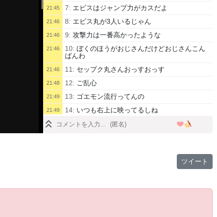
7:
エビスはジャンプ力がカスだよ
21:45
8:
エビス丸が3人いるじゃん
21:46
9:
攻撃力は一番高かったような
21:46
10:
ぼくのほうがおじさんだけどおじさんこん
21:46
ばんわ
11:
セップク丸さんおっすおっす
21:46
12:
ご乱心
21:48
13:
ゴエモン流行ってんの
21:49
14:
いつも右上に映ってるしね
21:49
15:
仲良くすると見せかけてスクロールでの殺
21:51
し合いが始まると聞いておじゃましますん○┓
ﾍﾟｺッ
16:
そして金だけは全部奪う
21:53
ツイート
17:
無強化の近接ならサスケが一番火力高いん
21:55
だっけ
18:
この頃ってひょうたんになれるんだっけ
21:56
19:
協力プレイできてるな
21:57
20:
ぶおおおおおお
21:58