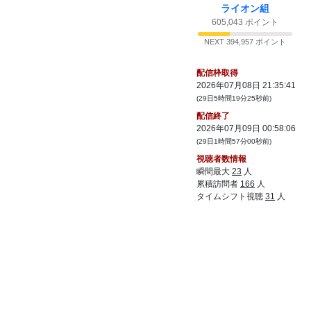
るゲームありますか？
ライオン組
47:
きらきら道中なら入ってるよ
605,043 ポイント
22:17
48:
あーこの画面懐かしくて泣きソ
22:17
NEXT 394,957 ポイント
49:
リズム天国というよりパワプロだったね
22:19
配信枠取得
50:
多分これ倒せたらエンディングだろうな
22:20
2026年07月08日 21:35:41
51:
うわなっつおじゃｗ
(29日5時間19分25秒前)
22:21
配信終了
52:
強パンって2Pしか使えないの？
22:21
2026年07月09日 00:58:06
53:
さっきからかわいい声聞こえるけど！
22:21
(29日1時間57分00秒前)
54:
おじさんエビスに戻して
22:21
視聴者数情報
瞬間最大
23
人
55:
余裕だったなぁ
22:22
累積訪問者
166
人
56:
これクリアまで何時間かかるんだろうねぇ
タイムシフト視聴
31
人
22:22
57:
じゃあインパクトも行けるよね
22:23
58:
落下するからおおにぎりも意味をなしてな
22:23
いｗ
59:
死屍累々
22:23
60:
どうして・・・
22:24
61:
強制スクロールは総じて難しい
22:25