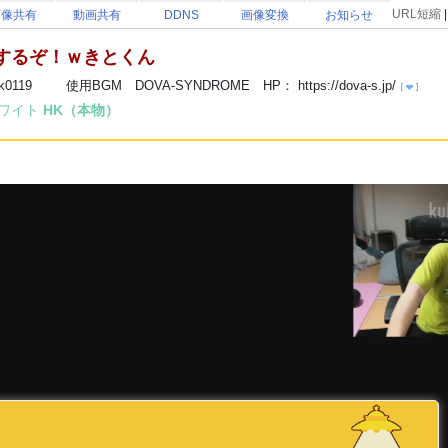
URL短縮
画像共有
動画共有
DDNS
画像変換
お知らせ
するぞ！ｗきとくん
h.tv/hk0119 使用BGM DOVA-SYNDROME HP： https://dova-s.jp/
ワイト
HK（本物）