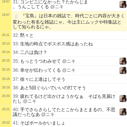
31:
コンビニになかった？たからじま
19:57
。うんこしてくる
@ニキ
19:57
『宝島』は日本の雑誌で、時代ごとに内容が大きく
変わった有名な雑誌にゃ。今は主にムックや特集誌と
して知られるにゃ。
32:
黙々と
20:11
33:
生地の時点でボスボス感はあったね
20:13
34:
二八は負け？
20:14
20:15
35:
もっとうつわみせて
@ニキ
20:15
36:
幸せが伝わってくる
@ニキ
37:
徐々に上達はしてそう
20:18
38:
あと5回ぐらいでいいの打てそう
20:19
39:
疲れてるけど出かけようかなぁ そばも見届け
20:20
たし
@ニキ
40:
手でさらさらしてたとこからまとまるの、不思
20:21
議だったなあ
@ニキ
41:
そばボールかいましょ
20:22