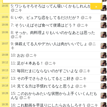
5:
ワシもそろそろはってん場いくかもしれんから…
18:05
×
@ニキ
18:05
6:
いや、ピュアな恋をしてるだけだが？
@ニキ
18:06
7:
そういえばそば食べて便通はどう？
@ニキ
8:
そっか。肉料理よりもいいのかなあとは思った
18:06
@ニキ
9:
体鍛えてる人やデカい人は肉がいいでしょ
@ニ
18:07
キ
18:08
10:
おお
@ニキ
18:12
11:
足が４本ある！
@ニキ
18:13
12:
毎回だまにならないのがすごいよな
@ニキ
18:17
13:
その手でさらさらしてるとこ好き
@ニキ
18:18
14:
見てる方は手慣れてるなと思うよ
@ニキ
15:
このおからみたいな状態から上手くいくんだも
18:28
んな
@ニキ
18:35
16:
これ動画を早送りにしたらおもしろそう
@ニキ