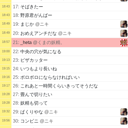
17:
そばきたー
18:43
18:
野原君がんばー
18:43
18:49
19:
まじか
@ニキ
18:49
20:
おめえアンチだな
@ニキ
18:57
21:
_heta
@くまの妖精。
22:
中央の穴が気になる
19:00
23:
ピザカッター
19:13
24:
いつもより長いね
19:15
25:
ボロボロにならなければいい
19:16
26:
これあと一時間くらいきってそうだな
19:17
27:
畳んで切りたい
19:28
28:
妖精も切って
19:28
19:32
29:
ぱくりやな
@ニキ
19:56
30:
コンビニ
@ニキ