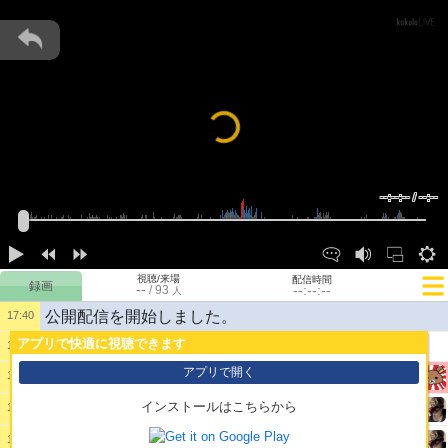
Loading...
--:--:-- / --:--
視聴/来場
配信時間
--
--:--:--
/
93
人
公開配信を開始しました。
17:40
アプリで快適に視聴できます
1:
え
17:56
アプリで開く
17:59
2:
test
@くまの妖精。
インストールはこちらから
18:02
3:
だれや？
@ニキ
18:02
4:
そばの妖精か
@ニキ