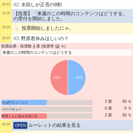
42:
水回しが正否の9割
20:23
【投票】「来週のこの時間のコンテンツはどうする」
20:25
の受付を開始しました。
20:25
投票開始しましたにゃ。
43:
野原君休みほしいの？
20:25
投票結果 - 投票数
4
票 (投票率
58
％)
来週のこの時間のコンテンツはどうする
50%
50%
2 票
50 ％
そば打ちリベンジ
0 票
0 ％
バーベキュー
2 票
50 ％
野原くんに休みを挙げる
20:26
ルーレットの結果を見る
OPEN