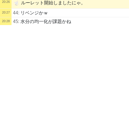
20:26
ルーレット開始しましたにゃ。
44:
リベンジかｗ
20:27
45:
水分の均一化が課題かね
20:28
配信タイトル
46:
うどんみたいに寝かせたりってないのかね
20:29
地獄の底の。 (くまの妖精。底辺Vtuberの。) | kukuluLIVE
47:
加水分解か
20:30
CarMechanicSimulator
配信説明
20:30
48:
_kasikoi
@くまの妖精。
ユーチューブとかあります。
49:
そばサラダ
20:32
https://www.youtube.com/channel/UCRmh4fCrdwNn32N5_5t1S2w?vie
w_as=subscriber
50:
回転わんこそば くるくるわんこ 西武新宿駅徒歩1分
20:35
51:
野原君減ってないよ
20:54
ツイッターとかもあります。
52:
そば打ち機あるのか
20:54
https://twitter.com/relac_ma
20:55
53:
@くまの妖精。
OPEN
そば打ち名人の使い方①練
ボーナストラック用にお便りお待ちしています！
54:
中力粉はいってる
20:57
55:
ぐちょぐちょ
21:02
ダイレクトメッセージ（ククルＩＤをお持ちの方はこちら）
56:
野原君減ってないよ
21:14
https://live.erinn.biz/login.talk.php?talkto=33785
21:21
だいたい茹で後で200〜250gくらいが多いにゃ