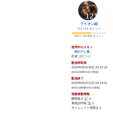
48:
まぁコメントできるからいいや(?)
01:30
49:
誰いどん
01:31
12
50:
？？
01:32
51:
なんて？（）
01:32
ライオン組
52:
スペシャルな感じがするな
731,114 ポイント
01:33
53:
よく見たら配信が少し進んでる()
NEXT 268,886 ポイント
01:34
54:
ハード後な感じがするな
01:36
使用中のスキン
55:
ヴァースの伏線回収きたあああああああ
01:37
「
例のアレ風
」
作者:
ぱにーに
56:
エネル
01:37
配信枠取得
57:
受信中ユルサナイ
01:37
2026年05月30日 23:15:15
58:
配信が見れないよぉ
01:37
(69日1時間55分17秒前)
59:
有線でみなさい
配信終了
01:38
2026年05月31日 06:14:01
60:
見なかったことにするか
01:39
(68日18時間56分31秒前)
61:
ワクワクしてきたな
01:41
視聴者数情報
瞬間最大
17
人
62:
有線？ﾅﾆｿﾚｵｲｼｲﾉ
01:41
累積訪問者
76
人
63:
小学校でもタブレットあるんじゃないか、
01:44
タイムシフト視聴
6
人
今は