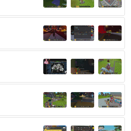
93:
ｗ
02:48
94:
ｱ･･･
02:48
95:
０勝2敗vs１勝2敗の崖っぷち対決 負けた
02:49
方がリリース
96:
勝ったのはよかったけどまだ泣かないで欲
02:51
しかったｗ
97:
ヴァギなんてゲームでパニくるとすぐ泣く
02:52
98:
産まれてきたときも泣かなかったよね
02:52
99:
ワニと戦ってる時なんかいつも泣いてたよ
02:53
100:
苦しいの？
02:55
101:
あげましょう
03:06
102:
オビエル
03:08
103:
テラリアいつぶり？
03:33
104:
めっちゃアプデされてるの？
03:33
105:
羽かっけえ
03:34
106:
時間沸き？
03:35
107:
かいちゃんKFC初勝利記念の炊き出しがき
03:37