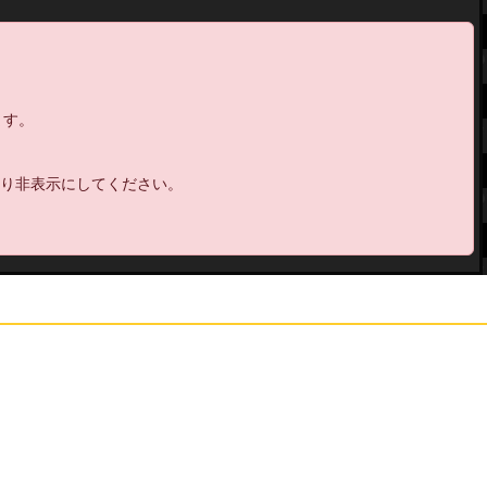
20:
死ぬ感じじゃん
00:30
21:
海まで線引っ張ってくの？
00:36
22:
めんどいじゃん
00:37
23:
ワープ用品は全部買ったきがする
ます。
00:40
24:
ダンジョンで引っぺがしてきたら？
00:40
25:
青いろうそくも欲しいじゃん
00:47
より非表示にしてください。
26:
忙しい
00:49
27:
乳首に割り当て
00:56
28:
レンガ壊せるのはハードモードになってか
00:59
らだっけか
29:
大部屋作りたいじゃん
01:00
30:
赤い車輪がいい感じにいやらしい
01:02
31:
見たことない
01:02
32:
ヴァギチャビン魔法の本ないの？
01:06
33:
ねばった
01:10
34:
助かるじゃん
01:13