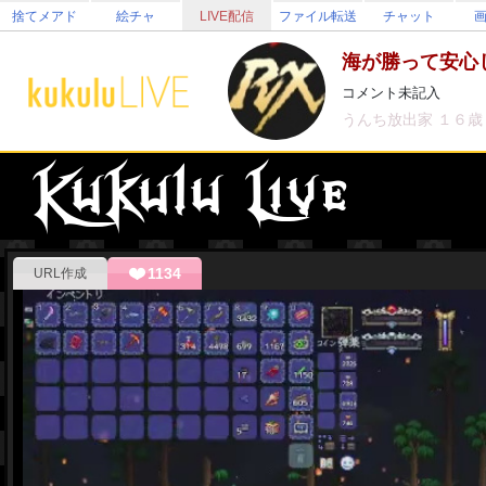
捨てメアド
絵チャ
LIVE配信
ファイル転送
チャット
海が勝って安心
コメント未記入
うんち放出家
１６
1134
URL作成