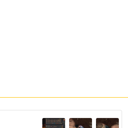
64:
コロナでアレがあったから
01:44
65:
ハチきた
01:46
66:
関係ないけど小説家になろうで今読んでる
01:48
東方projectの二次創作が自分の考えてる二次創
作ににすぎてる。UNDERTALE要素もあっても
うこれ生き別れの兄弟だろ(?)
67:
とにかく狭い
01:49
68:
イイじゃん
01:52
69:
これあれじゃんテラブレードじゃん
01:52
70:
テクノブレード？（？？？）
01:54
71:
見たことないわ
01:54
72:
ハード前でつるはしこんな速いの
01:55
73:
助かるじゃん
01:57
74:
配信見れないからなにをおっしゃっている
01:57
かわかりませんなう((((
75:
いちばんでっかいマップでやってるの
02:04
76:
そりゃあ目的地遠いわ
02:05
77:
パンパンよ
02:10