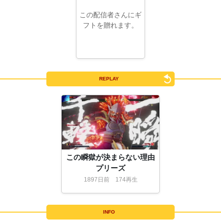
この配信者さんにギ
フトを贈れます。
REPLAY
この瞬獄が決まらない理由
プリーズ
1897
日
前
174再生
INFO