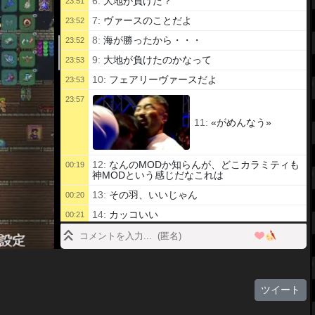
6:
大地が負けた？
23:51
7:
ヴァースのことだよ
23:52
8:
海が勝ったから・・・
23:52
9:
大地が負けたのかなって
23:53
10:
フェアリーヴァースだよ
23:53
23:57
11:
«がめんなう»
12:
なんのMODか知らんが、どこカラミティも
00:19
神MODという感じだなこれは
13:
その羽、いいじゃん
00:20
14:
カッコいい
00:21
15:
カラミティって全部日本語になったんだ
00:25
16:
そんないいものあるのか
00:26
17:
なにこのバイオーム
00:27
ツイート
18:
不穏じゃん
00:27
19:
ありがてぇね
00:29