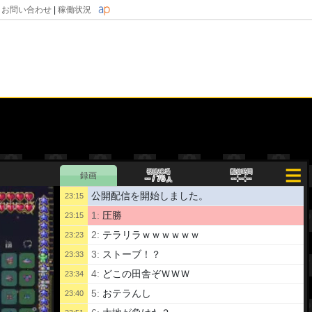
|
お問い合わせ
|
稼働状況
視聴/来場
配信時間
--
--:--:--
/
76
人
公開配信を開始しました。
23:15
1:
圧勝
23:15
2:
テラリラｗｗｗｗｗｗ
23:23
3:
ストーブ！？
23:33
4:
どこの田舎ぞＷＷＷ
23:34
5:
おテラんし
23:40