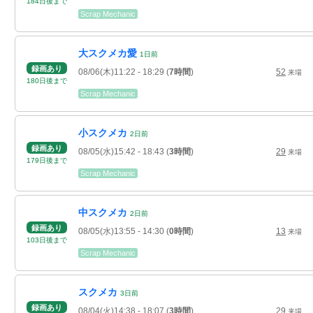
184
日
後
まで
Scrap Mechanic
大スクメカ愛
1
日
前
録画あり
08/06(木)11:22
- 18:29
(
7時間
)
52
来場
180
日
後
まで
Scrap Mechanic
小スクメカ
2
日
前
録画あり
08/05(水)15:42
- 18:43
(
3時間
)
29
来場
179
日
後
まで
Scrap Mechanic
中スクメカ
2
日
前
録画あり
08/05(水)13:55
- 14:30
(
0時間
)
13
来場
103
日
後
まで
Scrap Mechanic
スクメカ
3
日
前
録画あり
08/04(火)14:38
- 18:07
(
3時間
)
29
来場