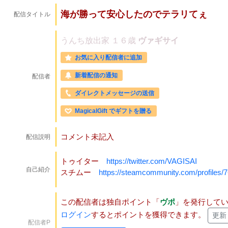
海が勝って安心したのでテラリてぇ
配信タイトル
うんち放出家
１６歳
ヴァギサイ
お気に入り配信者に追加
新着配信の通知
配信者
ダイレクトメッセージの送信
MagicalGift でギフトを贈る
コメント未記入
配信説明
トゥイター
https://twitter.com/VAGISAI
自己紹介
スチムー
https://steamcommunity.com/profiles
この配信者は独自ポイント「
ヴポ
」を発行して
ログイン
するとポイントを獲得できます。
更新
配信者P