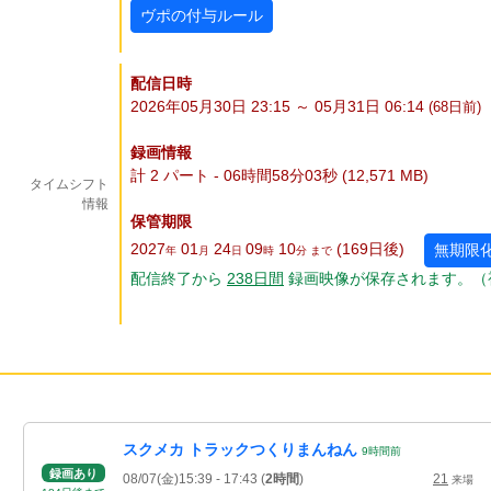
ヴポの付与ルール
配信日時
2026年05月30日 23:15 ～ 05月31日 06:14
(68
日
前)
録画情報
計 2 パート - 06時間58分03秒 (12,571 MB)
タイムシフト
情報
保管期限
2027
01
24
09
10
(169
日
後
)
無期限
年
月
日
時
分 まで
配信終了から
238
日
間
録画映像が保存されます。（
スクメカ トラックつくりまんねん
9
時間
前
録画あり
08/07(金)15:39
- 17:43
(
2時間
)
21
来場