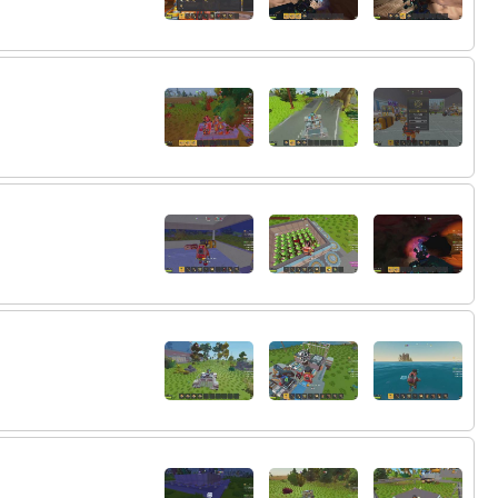
78:
カッコいい
02:12
79:
タレット持って帰れるのか
02:14
80:
持って帰れるよというかタレットってなん
02:19
だよ()
81:
レンチ捨てるべ
02:21
82:
変なの読んだしな
02:22
83:
イカスね
02:24
84:
怠惰デスね(?)
02:25
85:
パンパンやな
02:32
86:
マイクラの村人みたいな声出さないでｗ
02:36
87:
おじゃんし
02:36
88:
ﾊｧ⤴︎ﾝ
02:37
89:
かいちゃん な
02:40
90:
かいちゃんだよぉーばかぁ
02:40
91:
海が勝つって何。今何か薬でもきまってる
02:47
感じなの？
92:
八百長疑惑もなし？
02:48