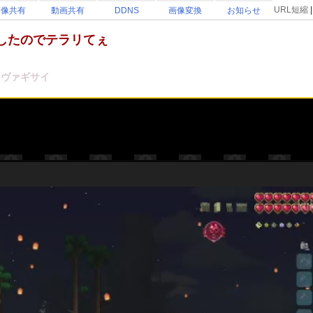
URL短縮
画像共有
動画共有
DDNS
画像変換
お知らせ
したのでテラリてぇ
歳
ヴァギサイ