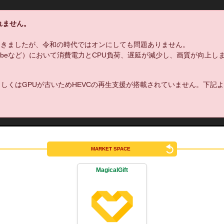
れません。
てきましたが、令和の時代ではオンにしても問題ありません。
uTubeなど）において消費電力とCPU負荷、遅延が減少し、画質が向上し
しくはGPUが古いためHEVCの再生支援が搭載されていません。下記
MARKET SPACE
MagicalGift