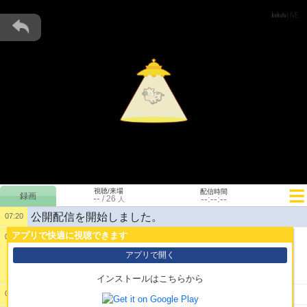
視聴/来場
配信時間
--
--:--:--
/
26
人
公開配信を開始しました。
07:20
アプリで快適に視聴できます
07:20
1:
アプリで開く
インストールはこちらから
2:
デカラビアくん買おう
07:22