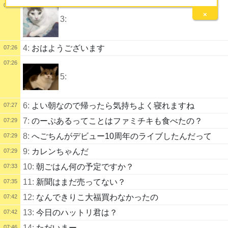
07:24
×
3:
4:
おはようございます
07:26
07:26
5:
6:
よい朝なので帰ったら気持ちよく寝れますね
07:27
7:
のーぷあるってことはファミチキも食べたの？
07:29
8:
へごちんがデビュー10周年のライブしたんだって
07:29
9:
カレンちゃんだ
07:29
10:
朝ごはん何の予定ですか？
07:33
11:
新聞はまだ売ってない？
07:35
12:
なんできりこ大福買わなかったの
07:42
13:
今日のハットリ君は？
07:42
14:
ただいまー
07:46