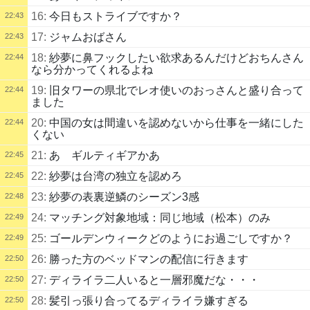
16:
今日もストライブですか？
22:43
17:
ジャムおばさん
22:43
18:
紗夢に鼻フックしたい欲求あるんだけどおちんさん
22:44
なら分かってくれるよね
19:
旧タワーの県北でレオ使いのおっさんと盛り合って
22:44
ました
20:
中国の女は間違いを認めないから仕事を一緒にした
22:44
くない
21:
あ ギルティギアかあ
22:45
22:
紗夢は台湾の独立を認めろ
22:45
23:
紗夢の表裏逆鱗のシーズン3感
22:48
24:
マッチング対象地域：同じ地域（松本）のみ
22:49
25:
ゴールデンウィークどのようにお過ごしですか？
22:49
26:
勝った方のベッドマンの配信に行きます
22:50
27:
ディライラ二人いると一層邪魔だな・・・
22:50
28:
髪引っ張り合ってるディライラ嫌すぎる
22:50