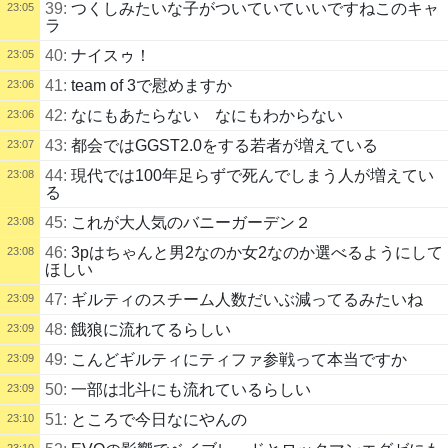
39:
つくしみたいな子がついていていいですねこのキャ
23:05
ラ
40:
ナイスゥ！
23:05
41:
team of 3で慰めますか
23:06
42:
なにもあたらない なにもわからない
23:06
43:
都会ではGGST2.0をする若者が増えている
23:07
44:
現代では100年足らずで死んでしまう人が増えてい
23:08
る
45:
これが大人気のバニーガーデン２
23:08
46:
3pはちゃんと男2なのか女2なのか選べるようにして
23:08
ほしい
47:
ギルティのスチーム人数だいぶ減ってるみたいね
23:09
48:
餓狼に流れてるらしい
23:09
49:
こんどギルティにティファ参戦って本当ですか
23:09
50:
一部は北斗にも流れているらしい
23:09
51:
ところで今日なにやんの
23:10
23:10