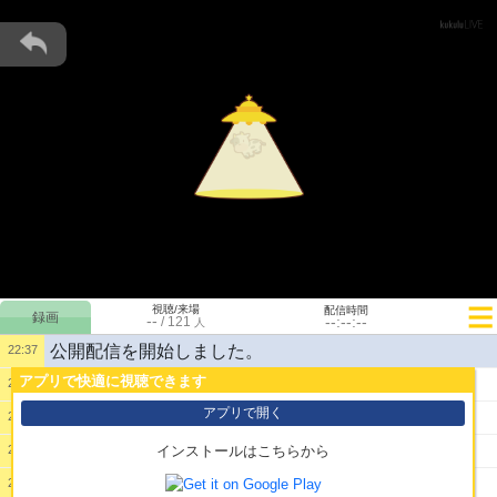
視聴/来場
配信時間
--
--:--:--
/
121
人
公開配信を開始しました。
22:37
アプリで快適に視聴できます
1:
歌
22:37
アプリで開く
2:
丸
22:37
3:
さ
22:37
インストールはこちらから
4:
さ
22:37