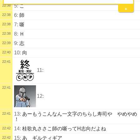
5:
こ
22:38
×
6:
師
22:38
7:
噺
22:38
8:
Ｈ
22:38
9:
志
22:39
10:
向
22:40
22:41
11:
22:41
12:
13:
あーもうこんなん一文字のちらし寿司や やめやめ
22:41
！
14:
桂歌丸ささこ師の噺ってH志向だよね
22:42
15:
あ ギルティギア
22:42