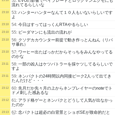
52:
EVOの影響でベイブレードとロックマンエグゼにも
流れてるらしいな
53:
ハンターハンターなんて１０人もいないらしいです
23:10
よ
54:
今日はすってはっくんRTAやるらしい
23:10
55:
ビーダマンにも流出の流れが
23:10
56:
クソデカカウンター前提で動き作っとんねん（リバ
23:10
サ暴れ）
57:
ワーヒー出たばっかだからそっちをみんなやってる
23:10
のかな
58:
一部の凶人はケツバトラーを採ケツしてるらしいで
23:11
すよ
59:
ネンパクトの24時間以内同接ピーク2人って出てき
23:11
たんだけど・・・
60:
先月だか先々月の上からネンプレイヤーのnoteでト
23:12
ドメ刺した感あるな
61:
アラド格ゲーとネンパクとどうして人気が出なかっ
23:12
たのか
62:
念パクトは超必の白背景とショボSEが致命的だと
23:13