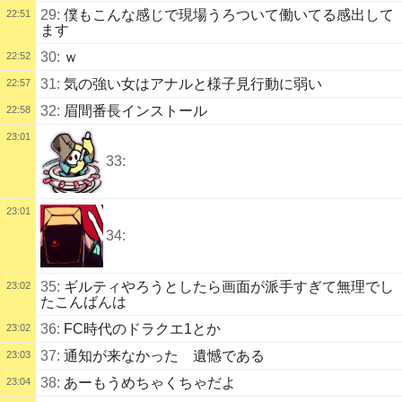
29:
僕もこんな感じで現場うろついて働いてる感出して
22:51
ます
30:
ｗ
22:52
31:
気の強い女はアナルと様子見行動に弱い
22:57
32:
眉間番長インストール
22:58
23:01
33:
23:01
34:
35:
ギルティやろうとしたら画面が派手すぎて無理でし
23:02
たこんばんは
36:
FC時代のドラクエ1とか
23:02
37:
通知が来なかった 遺憾である
23:03
38:
あーもうめちゃくちゃだよ
23:04