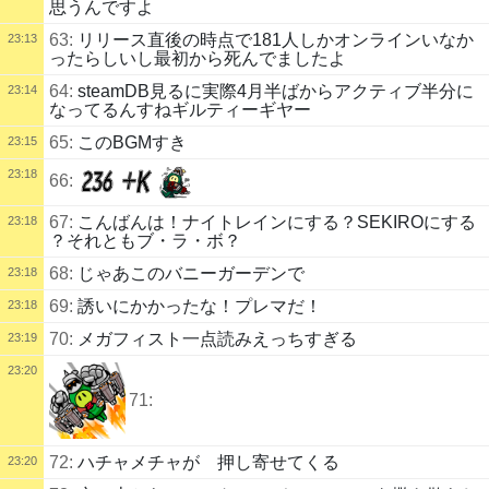
思うんですよ
63:
リリース直後の時点で181人しかオンラインいなか
23:13
ったらしいし最初から死んでましたよ
64:
steamDB見るに実際4月半ばからアクティブ半分に
23:14
なってるんすねギルティーギヤー
65:
このBGMすき
23:15
23:18
66:
67:
こんばんは！ナイトレインにする？SEKIROにする
23:18
？それともブ・ラ・ボ？
68:
じゃあこのバニーガーデンで
23:18
69:
誘いにかかったな！プレマだ！
23:18
70:
メガフィスト一点読みえっちすぎる
23:19
23:20
71:
72:
ハチャメチャが 押し寄せてくる
23:20