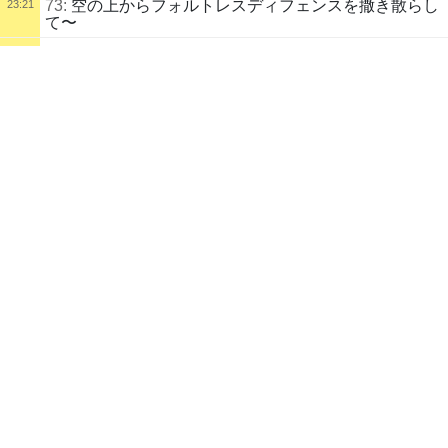
73:
空の上からフォルトレスディフェンスを撒き散らし
23:21
て〜
74:
ﾎｯﾎｯﾎｯﾎ
23:22
配信タイトル
Ministerの夜話【なにか】
75:
ワオキツネザルいたね
23:22
雑談
ELDEN RING
76:
これもしかして最高のゲームなのでは？
23:23
配信説明
こんばんわ。雑談、ゲーム、イラストなどやります。
77:
いつめんが
23:23
よろしくお願いします。
23:26
※記載されている会社名・製品名・システム名などは、各社の商標、ま
78:
たは登録商標です。
配信者
脳味噌海綿体
純白
Minister
23:26
自己紹介
79:
Ministerです。よろしくお願いします。
★配信告知・つぶやきはこちら
80:
上よって口プレイしてくるのズルじゃんねえ
23:27
※2023年1月凍結。3/8復活？
81:
ジャムの旧コスください
23:28
https://twitter.com/MinisterUrasuji
82:
ノーゲージ龍刃で日常から一気に魔界へ
23:28
★質問や感想、お気軽にどうぞ
83:
そういえばリーク情報だしていい？
23:29
https://peing.net/ja/ministerurasuji