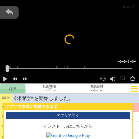
Loading...
--:--:-- / --:--
視聴/来場
配信時間
--
--:--:--
/
29
人
公開配信を開始しました。
00:04
アプリで快適に視聴できます
1:
test
00:04
アプリで開く
2:
やるべしたら
00:08
00:09
インストールはこちらから
3:
OPEN
store.epicgames.com
00:09
4:
OPEN
store.epicgames.com