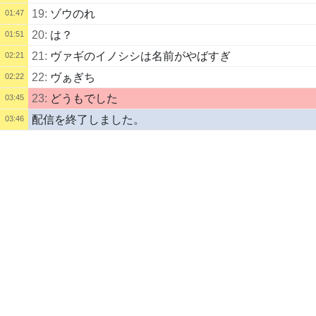
19:
ゾウのれ
01:47
20:
は？
01:51
21:
ヴァギのイノシシは名前がやばすぎ
02:21
22:
ヴぁぎち
02:22
23:
どうもでした
03:45
配信を終了しました。
03:46