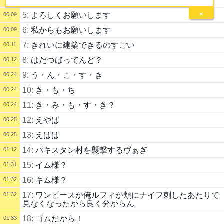
×
5:
よろしくお願いします
00:09
6:
私からもお願いします
00:09
7:
きれいに建築できるのすごい
00:11
8:
はだつばってんど？
00:12
9:
う・ん・こ・す・き
00:24
10:
き・も・ち
00:24
11:
き・み・も・す・き？
00:24
12:
えやば
00:25
13:
えばば
00:25
14:
パキスタン村を襲撃するヴぁぎ
01:12
15:
イム様？
01:31
16:
キム様？
01:32
17:
ワンピースか俺ルフィが頬にナイフ刺したあたりで
01:32
見なくなったから良く分からん
18:
ゴムだから！
01:33