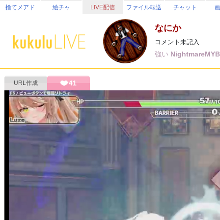
捨てメアド
絵チャ
LIVE配信
ファイル転送
チャット
なにか
コメント未記入
強い
NightmareMYB
41
URL作成