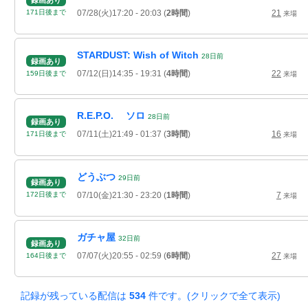
録画あり
07/28(火)17:20
- 20:03
(
2時間
)
21
171
日
後
まで
来場
STARDUST: Wish of Witch
28
日
前
録画あり
07/12(日)14:35
- 19:31
(
4時間
)
22
159
日
後
まで
来場
R.E.P.O. ソロ
28
日
前
録画あり
07/11(土)21:49
- 01:37
(
3時間
)
16
171
日
後
まで
来場
どうぶつ
29
日
前
録画あり
07/10(金)21:30
- 23:20
(
1時間
)
7
172
日
後
まで
来場
ガチャ屋
32
日
前
録画あり
07/07(火)20:55
- 02:59
(
6時間
)
27
164
日
後
まで
来場
記録が残っている配信は
534
件です。(クリックで全て表示)