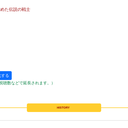
覚めた伝説の戦士
化する
視聴数などで延長されます。）
HISTORY