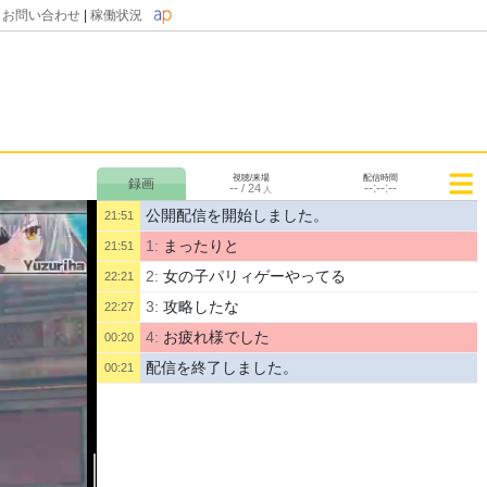
|
お問い合わせ
|
稼働状況
視聴/来場
配信時間
--
--:--:--
/
24
人
公開配信を開始しました。
21:51
1:
まったりと
21:51
2:
女の子パリィゲーやってる
22:21
3:
攻略したな
22:27
4:
お疲れ様でした
00:20
配信を終了しました。
00:21