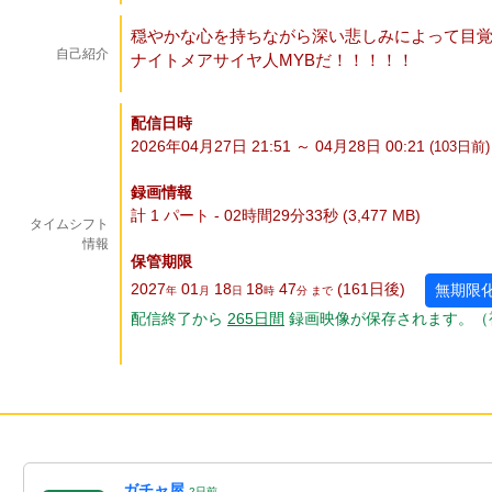
穏やかな心を持ちながら深い悲しみによって目
自己紹介
ナイトメアサイヤ人MYBだ！！！！！
配信日時
2026年04月27日 21:51 ～ 04月28日 00:21
(103
日
前)
録画情報
計 1 パート - 02時間29分33秒 (3,477 MB)
タイムシフト
情報
保管期限
2027
01
18
18
47
(161
日
後
)
無期限
年
月
日
時
分 まで
配信終了から
265
日
間
録画映像が保存されます。（
ガチャ屋
2
日
前