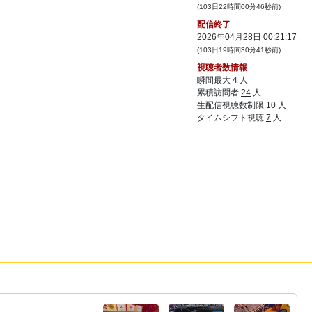
(103日22時間00分46秒前)
配信終了
2026年04月28日 00:21:17
(103日19時間30分41秒前)
視聴者数情報
瞬間最大
4
人
累積訪問者
24
人
生配信視聴数制限
10
人
タイムシフト視聴
7
人