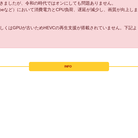
きましたが、令和の時代ではオンにしても問題ありません。
uTubeなど）において消費電力とCPU負荷、遅延が減少し、画質が向上し
しくはGPUが古いためHEVCの再生支援が搭載されていません。下記
INFO