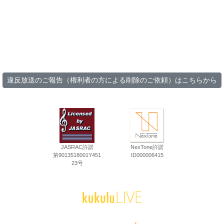
違反放送のご報告（権利者の方による削除のご依頼）はこちらから
JASRAC許諾
NexTone許諾
第9013518001Y451
ID000006415
23号