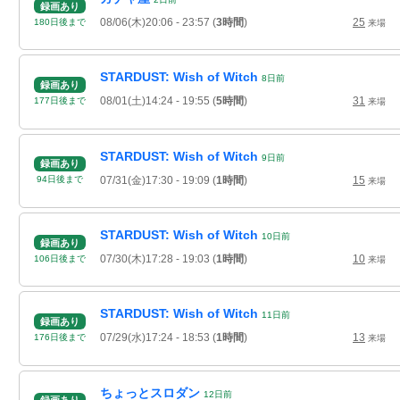
録画あり
08/06(木)20:06
- 23:57
(
3時間
)
25
180
日
後
まで
来場
STARDUST: Wish of Witch
8
日
前
録画あり
08/01(土)14:24
- 19:55
(
5時間
)
31
177
日
後
まで
来場
STARDUST: Wish of Witch
9
日
前
録画あり
07/31(金)17:30
- 19:09
(
1時間
)
15
94
日
後
まで
来場
STARDUST: Wish of Witch
10
日
前
録画あり
07/30(木)17:28
- 19:03
(
1時間
)
10
106
日
後
まで
来場
STARDUST: Wish of Witch
11
日
前
録画あり
07/29(水)17:24
- 18:53
(
1時間
)
13
176
日
後
まで
来場
ちょっとスロダン
12
日
前