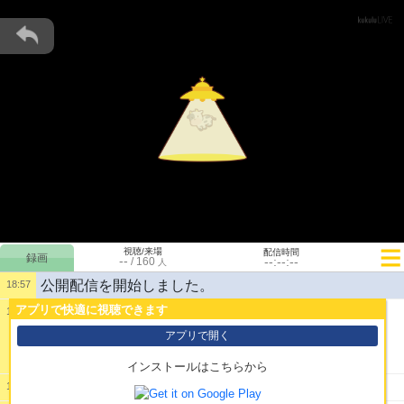
視聴/来場
配信時間
--
--:--:--
/
160
人
公開配信を開始しました。
18:57
アプリで快適に視聴できます
18:57
1:
ｴｲｴｲ
アプリで開く
インストールはこちらから
2:
灰燼に帰す
18:58