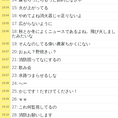
15:
火が上がってる
19:04
16:
やめてよね消火器じゃ足りないよ
19:04
17:
広がらないように
19:05
18:
秋とか冬によくニュースであるよね。飛び火しまし
19:06
たみたいな
19:
そんなのしてる偉い農家ちかくにない
19:06
20:
おぉん？野焼きぃ？
19:07
21:
消防団ってなにするの
19:07
22:
飲み会
19:07
23:
水路つまらせるしな
19:07
24:
へー
19:08
25:
かじです！たすけてください！
19:09
26:
ｗｗ
19:09
27:
これ何監視してるの
19:10
28:
消防お願いします
19:10