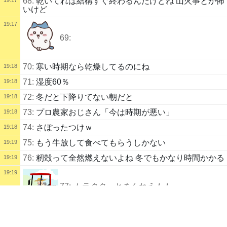
68:
乾いてれば結構すぐ終わるんだけどね 山火事とか怖
いけど
19:17
69:
70:
寒い時期なら乾燥してるのにね
19:18
71:
湿度60％
19:18
72:
冬だと下降りてない朝だと
19:18
73:
プロ農家おじさん「今は時期が悪い」
19:18
74:
さぼったつけｗ
19:18
75:
もう牛放して食べてもらうしかない
19:19
76:
籾殻って全然燃えないよね 冬でもかなり時間かかる
19:19
19:19
77:
トラクターとまんねえ！！
配信タイトル
畑監視中
スマホ配信
78:
くん炭にして金になればいいのに
19:19
配信説明