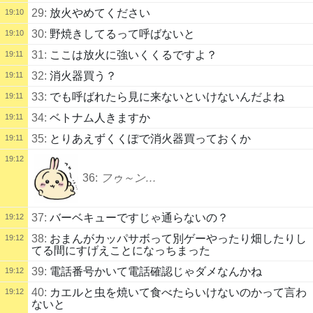
29:
放火やめてください
19:10
30:
野焼きしてるって呼ばないと
19:10
31:
ここは放火に強いくくるですよ？
19:11
32:
消火器買う？
19:11
33:
でも呼ばれたら見に来ないといけないんだよね
19:11
34:
ベトナム人きますか
19:11
35:
とりあえずくくぽで消火器買っておくか
19:11
19:12
36:
フゥ～ン…
37:
バーベキューですじゃ通らないの？
19:12
38:
おまんがカッパサボって別ゲーやったり畑したりし
19:12
てる間にすげえことになっちまった
39:
電話番号かいて電話確認じゃダメなんかね
19:12
40:
カエルと虫を焼いて食べたらいけないのかって言わ
19:12
ないと