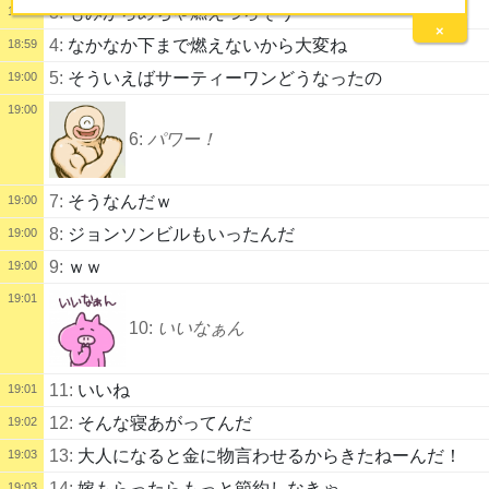
3:
もみがらめちゃ燃えづらそう
18:58
×
4:
なかなか下まで燃えないから大変ね
18:59
5:
そういえばサーティーワンどうなったの
19:00
19:00
6:
パワー！
7:
そうなんだｗ
19:00
8:
ジョンソンビルもいったんだ
19:00
9:
ｗｗ
19:00
19:01
10:
いいなぁん
11:
いいね
19:01
12:
そんな寝あがってんだ
19:02
13:
大人になると金に物言わせるからきたねーんだ！
19:03
14:
嫁もらったらもっと節約しなきゃ
19:03