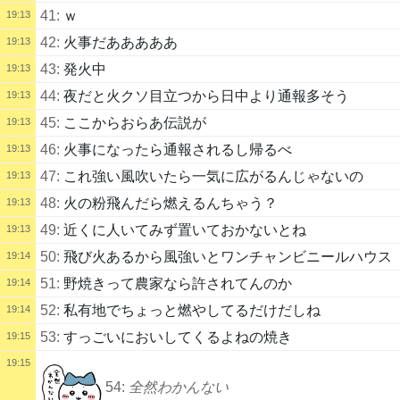
41:
ｗ
19:13
42:
火事だあああああ
19:13
43:
発火中
19:13
44:
夜だと火クソ目立つから日中より通報多そう
19:13
45:
ここからおらあ伝説が
19:13
46:
火事になったら通報されるし帰るべ
19:13
47:
これ強い風吹いたら一気に広がるんじゃないの
19:13
48:
火の粉飛んだら燃えるんちゃう？
19:13
49:
近くに人いてみず置いておかないとね
19:13
50:
飛び火あるから風強いとワンチャンビニールハウス
19:14
51:
野焼きって農家なら許されてんのか
19:14
52:
私有地でちょっと燃やしてるだけだしね
19:14
53:
すっごいにおいしてくるよねの焼き
19:15
19:15
54:
全然わかんない