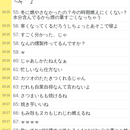
55:
冬に燃やさなかったの？今の時期燃えにくくない？
19:15
水分含んでるから煙の量すごくなっちゃう
56:
寒くなってくるだろうしちょっとあそこで寝よ
19:15
57:
すごく分かった、じゃ
19:15
58:
なんの燻製作ってるんですか？
19:16
59:
ｗ
19:16
60:
じゃあしかたねえなぁ
19:16
61:
忙しいなら仕方ない
19:16
62:
カツオのたたきつくれるじゃん
19:16
63:
だれも自業自得なんて言わないよ
19:16
64:
さつまいもも焼けるね
19:16
65:
焼き芋いいね
19:17
66:
もみ殻もヌカもじわじわ燃えるね
19:17
67:
ｗｗｗｗ
19:17
19:17