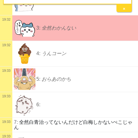
2:
×
19:32
3:
全然わかんない
19:32
4:
うんコーン
19:33
5:
おらあのかち
19:33
6:
7:
全然白青治ってないんだけど白梅しかないぺこじゃ
19:33
ん
19:33