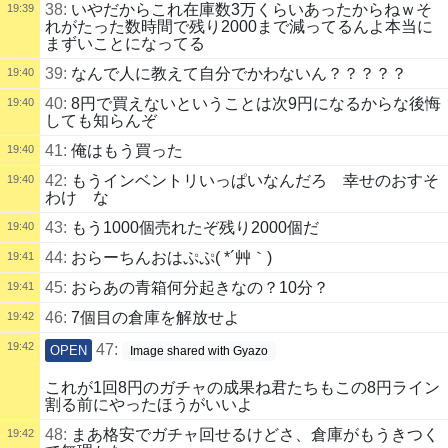
38:
いやだからこれ在庫数3万くらいあったからねｗそ
19:39
れがたった数時間で残り2000まで減ってるんよ本当に
まずいことになってる
39:
なんで人に教えて自分でかわないん？？？？？
19:40
40:
8円で買えないということは次9円になるからな後悔
19:40
しても知らんぞ
41:
俺はもう買った
19:40
42:
もうインベントリいっぱいなんだろ 幸せのおすそ
19:40
わけ な
43:
もう1000個売れたぞ残り2000個だ
19:40
44:
おらーちんおはぷぷ( *´艸｀)
19:41
45:
おらあの青箱何分起きなの？10分？
19:41
46:
7個目の倉庫を解放せよ
19:42
19:42
47:
OPEN
Image shared with Gyazo
これが1回8円のガチャの成果ね君たちもこの8円ライン
割る前にやったほうがいいよ
48:
まあ格安でガチャ回せるけどさ、倉庫がもうきつく
19:42