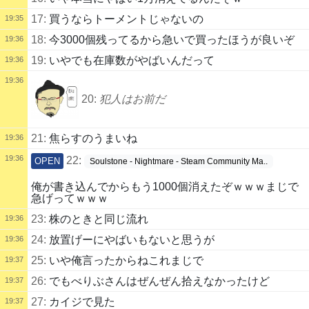
17:
買うならトーメントじゃないの
19:35
18:
今3000個残ってるから急いで買ったほうが良いぞ
19:36
19:
いやでも在庫数がやばいんだって
19:36
19:36
20:
犯人はお前だ
21:
焦らすのうまいね
19:36
19:36
22:
OPEN
Soulstone - Nightmare - Steam Community Ma..
俺が書き込んでからもう1000個消えたぞｗｗｗまじで
急げってｗｗｗ
23:
株のときと同じ流れ
19:36
24:
放置げーにやばいもないと思うが
19:36
25:
いや俺言ったからねこれまじで
19:37
26:
でもべりぶさんはぜんぜん拾えなかったけど
19:37
27:
カイジで見た
19:37