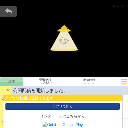
視聴/来場
配信時間
--
--:--:--
/
243
人
公開配信を開始しました。
19:32
アプリで快適に視聴できます
19:32
1:
・・・。
アプリで開く
インストールはこちらから
19:32