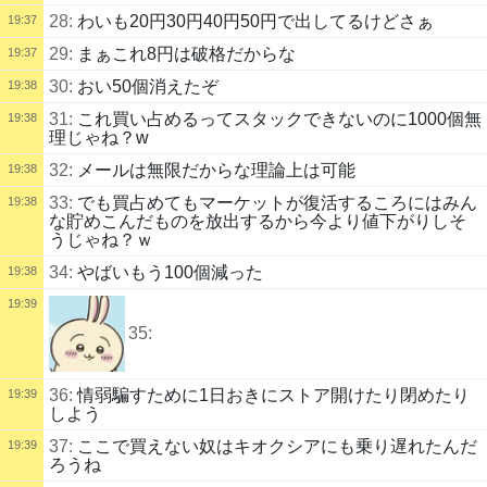
28:
わいも20円30円40円50円で出してるけどさぁ
19:37
29:
まぁこれ8円は破格だからな
19:37
30:
おい50個消えたぞ
19:38
31:
これ買い占めるってスタックできないのに1000個無
19:38
理じゃね？w
32:
メールは無限だからな理論上は可能
19:38
33:
でも買占めてもマーケットが復活するころにはみん
19:38
な貯めこんだものを放出するから今より値下がりしそ
うじゃね？ｗ
34:
やばいもう100個減った
19:38
19:39
35:
36:
情弱騙すために1日おきにストア開けたり閉めたり
19:39
しよう
37:
ここで買えない奴はキオクシアにも乗り遅れたんだ
19:39
ろうね