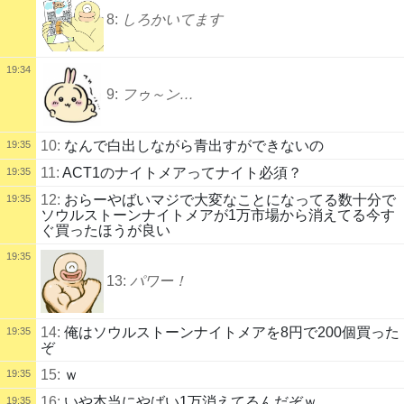
8:
しろかいてます
19:34
9:
フゥ～ン…
10:
なんで白出しながら青出すができないの
19:35
11:
ACT1のナイトメアってナイト必須？
19:35
12:
おらーやばいマジで大変なことになってる数十分で
19:35
ソウルストーンナイトメアが1万市場から消えてる今す
ぐ買ったほうが良い
19:35
13:
パワー！
14:
俺はソウルストーンナイトメアを8円で200個買った
19:35
ぞ
15:
ｗ
19:35
16:
いや本当にやばい1万消えてるんだぞｗ
19:35