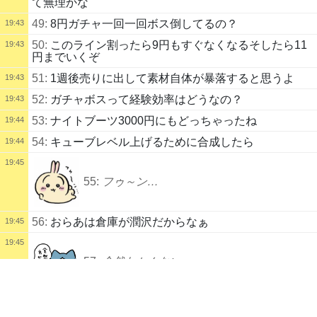
て無理かな
49:
8円ガチャ一回一回ボス倒してるの？
19:43
50:
このライン割ったら9円もすぐなくなるそしたら11
19:43
円までいくぞ
51:
1週後売りに出して素材自体が暴落すると思うよ
19:43
52:
ガチャボスって経験効率はどうなの？
19:43
53:
ナイトブーツ3000円にもどっちゃったね
19:44
54:
キューブレベル上げるために合成したら
19:44
19:45
55:
フゥ～ン…
56:
おらあは倉庫が潤沢だからなぁ
19:45
19:45
57:
全然わかんない
配信タイトル
サブノーティカもやる TBH白梅勢(58LV~ H2-4～
Subnautica
58:
あの木とか石とかどうしたらいいの？
19:46
配信説明