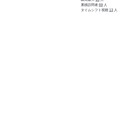
22:54
累積訪問者
69
人
タイムシフト視聴
13
人
20:
22:54
21:
ｳﾜｱｱｱ
22:54
22:
今日はもう寝ようぜ。
22:54
23:
ｳｱｱ！ｽﾋﾟｷﾓﾘﾁｬﾊﾞﾀﾞﾝｷﾞｼﾞﾏｾﾖ！
22:54
24:
ｳﾜｱｱｱ
22:54