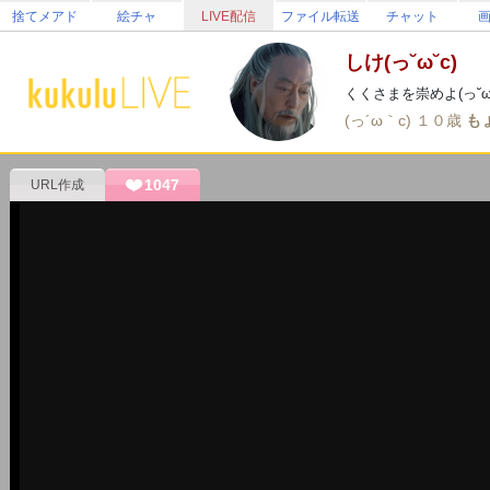
捨てメアド
絵チャ
LIVE配信
ファイル転送
チャット
しけ(っ˘ω˘c)
くくさまを崇めよ(っ˘ω˘
(っ´ω｀c)
１０歳
も
1047
URL作成