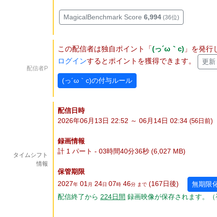
MagicalBenchmark Score
6,994
(36位)
この配信者は独自ポイント「
(っ´ω｀c)
」を発行
ログイン
するとポイントを獲得できます。
更新
配信者P
(っ´ω｀c)の付与ルール
配信日時
2026年06月13日 22:52 ～ 06月14日 02:34
(56
日
前)
録画情報
計 1 パート - 03時間40分36秒 (6,027 MB)
タイムシフト
情報
保管期限
2027
01
24
07
46
(167
日
後
)
無期限
年
月
日
時
分 まで
配信終了から
224
日
間
録画映像が保存されます。（