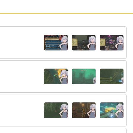
25:
22:54
26:
22:54
27:
今日はもう寝ようぜ。
22:54
28:
寝れへんねん
22:54
29:
今日はもう寝ようぜ。
22:54
30: