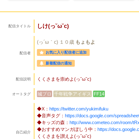
しけ(っ˘ω˘c)
配信タイトル
(っ´ω｀c)
１０歳
もょもよ
お気に入り配信者に追加
配信者
新着配信の通知
くくさまを崇めよ(っ˘ω˘c)
配信説明
城プロ
千年戦争アイギス
FF14
オートタグ
◆X：
https://twitter.com/yukimifuku
◆音声タグ：
https://docs.google.com/spreads
◆キッズの森：
http://www.cometeo.com/room/tR
◆おすすめマンガぼしう中：
https://docs.googl
自己紹介
くくさまを讃えよ(っ˘ω˘c)