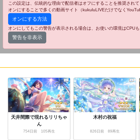
この設定は、伝統的な理由で配信者はオフにすることを推奨されて
オンにすることで多くの動画サイト（kukuluLIVEだけでなくYo
オンにする方法
オンにしてもこの警告が表示される場合は、お使いの環境はCPUも
警告を非表示
天井間際で現れるリリちゃ
木村の祝福
ん
754
日
前
105再生
826
日
前
89再生