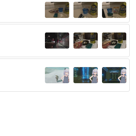
36:
ｳｱｱ！ｽﾋﾟｷﾃﾞﾙｼﾞﾊﾞｯｾﾖ！！
22:54
37:
ﾁｮｳﾉｰ
22:55
38:
22:55
39:
22:55
40:
草
22:55
41:
JOKER