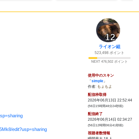
22:54
15:
今日はもう寝ようぜ。
12
22:54
ライオン組
16:
523,498 ポイント
NEXT 476,502 ポイント
22:54
17:
使用中のスキン
「
simple
」
作者:
もょもよ
22:54
配信枠取得
18:
2026年06月13日 22:52:44
(56日15時間48分24秒前)
配信終了
sp=sharing
22:54
2026年06月14日 02:34:27
19:
(56日12時間06分41秒前)
5Mk8/edit?usp=sharing
視聴者数情報
瞬間最大
18
人