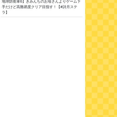
地球防衛軍6】きみんちのお母さんよりゲーム下
手だけど高難易度クリア目指す！【#詩月ステ
ラ】