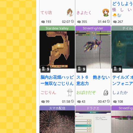
どうしよう
怪゚し゚い
てり坊
きよたく
🐣🦭
193
02:07
355
01:44
267
Stardew Valley
StreetFighter
テイル
9
9
9
脳内お花畑ハッピ
スト６ 飽きない
テイルズ 
ー無双なごじりん
意志力
ンフォニア
トスクの騎
ごじりん
おばけだぞ
しょたか
(PS3) #1
99
01:58
43
00:47
ちゃんのお
108
ロジック(PS
スマホ配信
ドラクエ
StreetFig