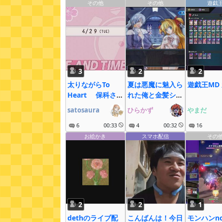
その他
その他
遊戯
3
2
2
太りながらTo
夏は悪魔に魅入ら
遊戯王MD
Heart 保科さん
れた俺と金髪シス
√
ターの最終恋愛
satosaura
ひらかず
やまだ
6
00:33
4
00:32
16
お絵かき
スマホ配信
その
2
2
1
dethのライブ配
こんばんは！今日
モンハンn