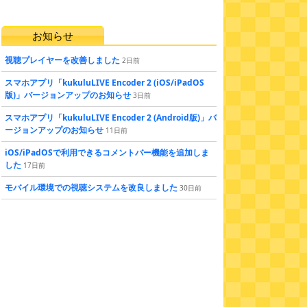
お知らせ
視聴プレイヤーを改善しました
2
日
前
スマホアプリ「kukuluLIVE Encoder 2 (iOS/iPadOS
版)」バージョンアップのお知らせ
3
日
前
スマホアプリ「kukuluLIVE Encoder 2 (Android版)」バ
ージョンアップのお知らせ
11
日
前
iOS/iPadOSで利用できるコメントバー機能を追加しま
した
17
日
前
モバイル環境での視聴システムを改良しました
30
日
前