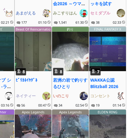
会2026 ～ウマ娘
ッキを試す
゚う゚な゚ぎ゚
も大疾走にゃ～
あまがえる
みこすりはん
セミダブル
02:21
177
01:10
1,541
61:30
38
02:33
ズ
Beast Of Reincarnatio
釣り
FINAL FANTASY X
n
8
8
7
オブ シ
ﾋﾞﾘｶﾈｲﾔﾀﾞﾈ
若洲の岩で釣りす
WAKKA公認
 -ラタ
るひとり
Blitzball 2026
士-
ネイティー
いのこり
コンセント
0←おー
絵かき
03:16
56
00:47
34
02:54
19
01:14
) #13
hter
Apex Legends
Apex Legends
ELDEN RING