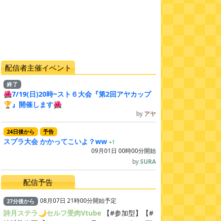
配信者主催イベント
終了
🌺7/19(日)20時~スト６大会『第2回アヤカップ
🏆』開催します🌺
by
アヤ
24
日
後
から
予告
スプラ大会 かかってこいよ？ww
+1
09月01日 00時00分開始
by
SURA
配信予告
08月07日 21時00分開始予定
27
分
後
から
詩月ステラ🌙セルフ受肉Vtube
【#参加型】【#