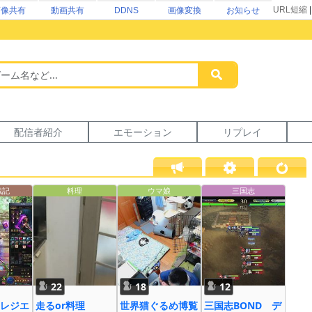
URL短縮
画像共有
動画共有
DDNS
画像変換
お知らせ
配信者紹介
エモーション
リプレイ
戦記
料理
ウマ娘
三国志
22
18
12
レジエ
走るor料理
世界猫ぐるめ博覧
三国志BOND デ