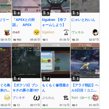
6
5
5
Jリリー
「APEXとの対
Sigaken 【寺フ
にゃいとれいん
話」 APEX
ォームしよう】
mad
Sigaken
ヴェネル
00:15
960
09:35
5
01:35
20
02:57
ン
DARKSOULS
その他
アラド戦記
4
4
3
ぐろ島
【ダクソ3】ブシ
もくもく修理屋さ
【アラド戦記】ヘ
来のシ
キチの豚小屋197
ん
ル3日目！ユニー
ク誓約キャラを増
ブシキチ
ぷらわん
Yuri（ゆーり）
やしたい！
00:22
12
00:17
6
01:12
YouTube同時配
0
01:18