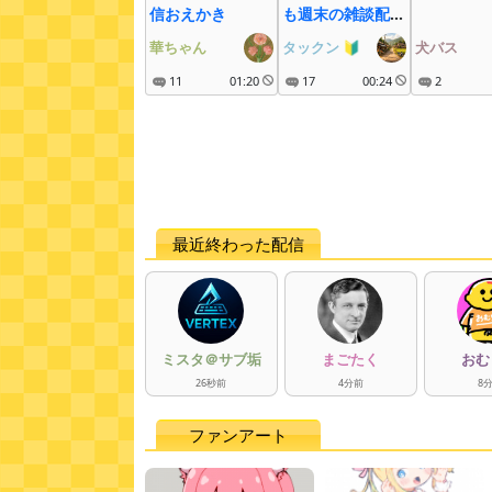
信おえかき
も週末の雑談配信
やるよ!😄
華ちゃん
タックン
🔰
犬バス
11
01:20
17
00:24
2
最近終わった配信
ミスタ＠サブ垢
まごたく
おむ
26
秒
前
4
分
前
8
ファンアート