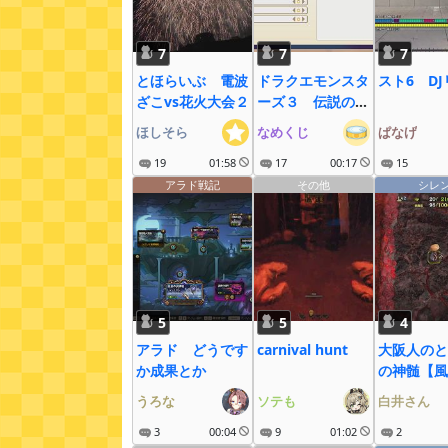
7
7
7
とほらいぶ 電波
ドラクエモンスタ
スト6 D
ざこvs花火大会２
ーズ３ 伝説の人
種差別モンスタ
ほしそら
なめくじ
ぱなげ
ー・ブラックマー
19
01:58
ジは存在するの
17
00:17
15
か？
アラド戦記
その他
シレ
5
5
4
アラド どうです
carnival hunt
大阪人のと
か成果とか
の神髄【風
レン６】
うろな
ソテも
白井さん
3
00:04
9
01:02
2