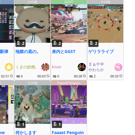
信中！
王
その他
GGST
その他
2
2
2
 新弾
地獄の底の。
身内とGGST
ゲリラライブ
まぁや＠
くまの妖精。
knsn
やわらか
02:51
0
00:03
0
00:28
2
00:33
他
その他
FaaastPenguin
1
1
ow
何かします
Faaast Penguin