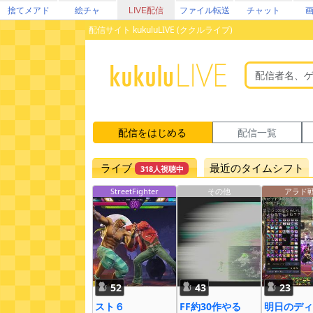
捨てメアド
絵チャ
LIVE配信
ファイル転送
チャット
配信サイト kukuluLIVE (ククルライブ)
配信をはじめる
配信一覧
ライブ
最近のタイムシフト
318人視聴中
StreetFighter
その他
アラド
52
43
23
スト６
FF約30作やる
明日のディ