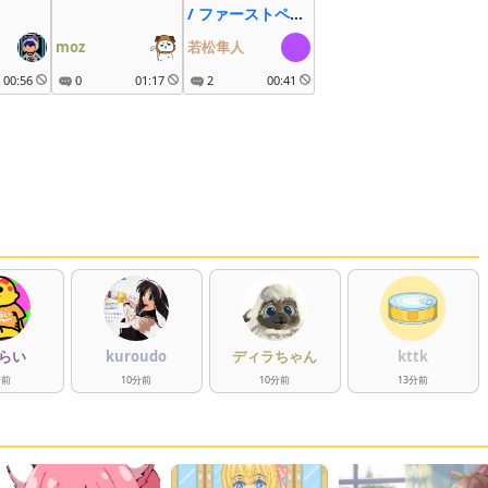
/ ファーストペン
ギン
moz
若松隼人
00:56
0
01:17
2
00:41
らい
kuroudo
ディラちゃん
kttk
分
前
10
分
前
10
分
前
13
分
前