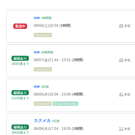
ow
1
時間
前
08/08(土)16:50
(
1時間
)
20
来場
配信中
Overwatch
ow
20
時間
前
録画あり
08/07(金)21:44
- 23:51
(
2時間
)
20
来場
183
日
後
まで
Overwatch
ow
2
日
前
録画あり
08/06(木)18:06
- 23:06
(
4時間
)
41
来場
112
日
後
まで
Overwatch
Scrap Mechanic
スクメカ
2
日
前
録画あり
08/06(木)17:04
- 18:05
(
1時間
)
11
来場
180
日
後
まで