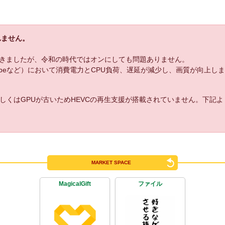
れません。
きましたが、令和の時代ではオンにしても問題ありません。
uTubeなど）において消費電力とCPU負荷、遅延が減少し、画質が向上し
しくはGPUが古いためHEVCの再生支援が搭載されていません。下記
MARKET SPACE
MagicalGift
ファイル