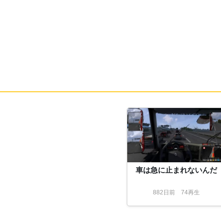
車は急に止まれないんだ
882
日
前
74再生