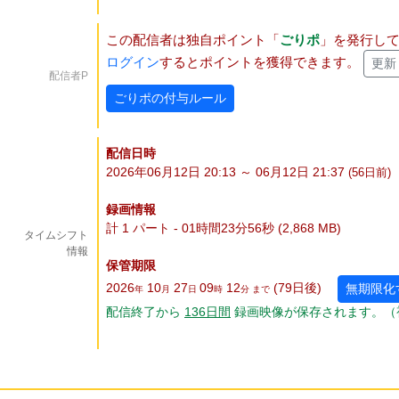
この配信者は独自ポイント「
ごりポ
」を発行し
ログイン
するとポイントを獲得できます。
更新
配信者P
ごりポの付与ルール
配信日時
2026年06月12日 20:13 ～ 06月12日 21:37
(56
日
前)
録画情報
計 1 パート - 01時間23分56秒 (2,868 MB)
タイムシフト
情報
保管期限
2026
10
27
09
12
(79
日
後
)
無期限化
年
月
日
時
分 まで
配信終了から
136
日
間
録画映像が保存されます。（