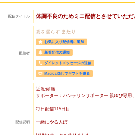
体調不良のためミニ配信とさせていただ
配信タイトル
糞を漏らす
またり
お気に入り配信者に追加
新着配信の通知
配信者
ダイレクトメッセージの送信
MagicalGift でギフトを贈る
近況:頭痛
サポーター：バンテリンサポーター 親ゆび専用
毎日配信115日目
一緒にやる人ぼ
配信説明