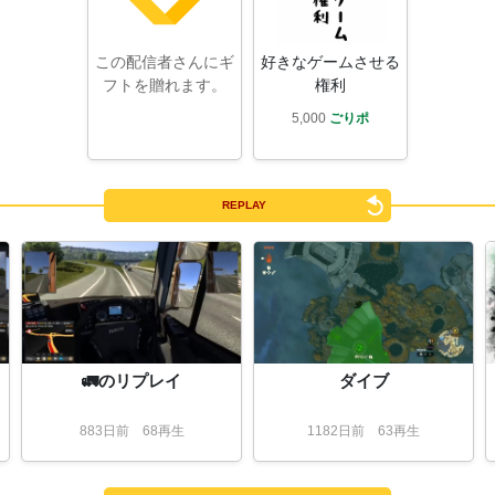
この配信者さんにギ
好きなゲームさせる
フトを贈れます。
権利
5,000
ごりポ
REPLAY
🚛のリプレイ
ダイブ
883
日
前
68再生
1182
日
前
63再生