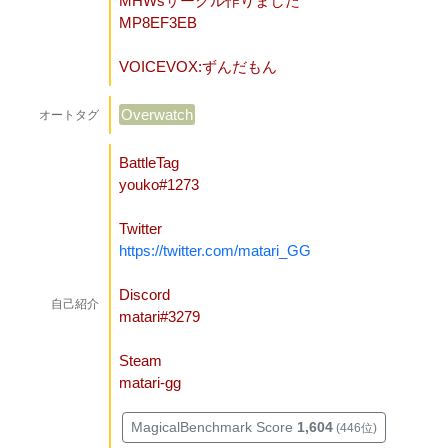
MHWsサークル作りました
MP8EF3EB
VOICEVOX:ずんだもん
Overwatch
オートタグ
BattleTag
youko#1273
Twitter
https://twitter.com/matari_GG
Discord
自己紹介
matari#3279
Steam
matari-gg
MagicalBenchmark Score
1,604
(446位)