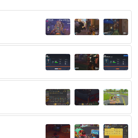
72:
てすてす
21:25
73:
なにかデバイスが半刺しになってるとか？
21:25
74:
その可能性あるかもｎ
21:26
75:
誰も指摘しなかったのか
21:26
76:
ひどい
21:26
77:
ありのままでいきたいのでね
21:27
78:
ぺいろさがりすぎだ
21:31
79:
ごみぷれいやーだね
21:32
80:
てすてすてすてす
21:32
81:
ミチチチ
21:32
82:
配信音きいてみるといいかも
21:32
83:
またりゅん♡
21:32
84:
あーーーーーーーーーぶちちちち
21:33
85:
でっかｗ
21:33
86:
あああああぶるりゅぶちびちち
21:33
87:
こわい
21:33