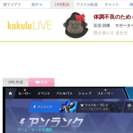
捨てメアド
絵チャ
LIVE配信
ファイル転送
チャット
体調不良のため
近況:頭痛 サポータ
糞を漏らす
またり
310
URL作成