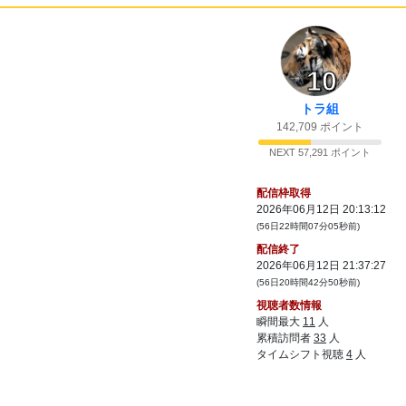
31:
風邪で頭痛は大体熱あるけどないなら他疑
20:51
った方が？
32:
もしかして病院嫌い？
20:51
10
33:
おわかりいただけただろうか！信じるか信
20:52
じないかはあなた次第！
トラ組
34:
なにわからなかったスローでもう一回
20:52
142,709 ポイント
35:
美容院はいけよ
20:52
NEXT 57,291 ポイント
36:
あーでもでもでもでもでもでもでもでも
20:52
配信枠取得
37:
自分でしたらいい
20:53
2026年06月12日 20:13:12
38:
わい免許持ってないけど髪切ったろうか？
20:53
(56日22時間07分05秒前)
工作なら得意
配信終了
39:
かれぴに切ってもらえば
20:53
2026年06月12日 21:37:27
(56日20時間42分50秒前)
40:
後ろ髪とかはまだ安心だろ
20:54
視聴者数情報
41:
いくよ
20:54
瞬間最大
11
人
累積訪問者
33
人
42:
体調不良中にOWやってたら憤死しそう
21:00
タイムシフト視聴
4
人
43:
steamの犬ぞりシミュレーター貰った？
21:00
21:00
44:
OPEN
Save 100％ on The Red Lantern on Steam