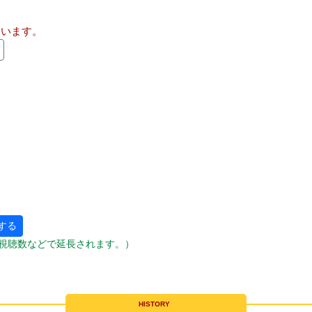
ています。
する
視聴数などで延長されます。）
HISTORY