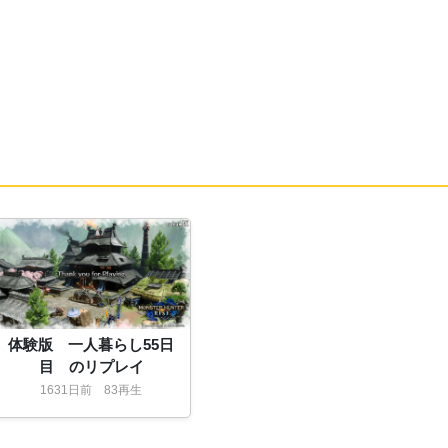
21:
ごり押しが過ぎる
20:39
20:39
22:
Gスピン
20:40
23:
パワー！
24:
距離感よ
20:43
25:
このオレンジのキャラかゴリラがあってる
20:46
ね
26:
知恵熱解消のため最近はOWが増えています
20:49
か？あ、おじゃです
27:
やりたいけど（やっている もう一休さん
20:49
だよな
体験版 一人暮らし55日
目 のリプレイ
28:
失礼承知で女性の痛みってやつ？
20:50
1631
日
前
83再生
29:
それとは違って普通に頭痛か
20:50
30:
低気圧ってわけでもないだろうし普通に病
20:51
院いったら