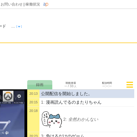
|
お問い合わせ
|
稼働状況
ド ...
視聴/来場
配信時間
--
--:--:--
/
33
人
公開配信を開始しました。
20:13
1:
漫画読んでるのまたりちゃん
20:15
20:18
2:
全然わかんない
3:
負けるだけのゲーム
20:23