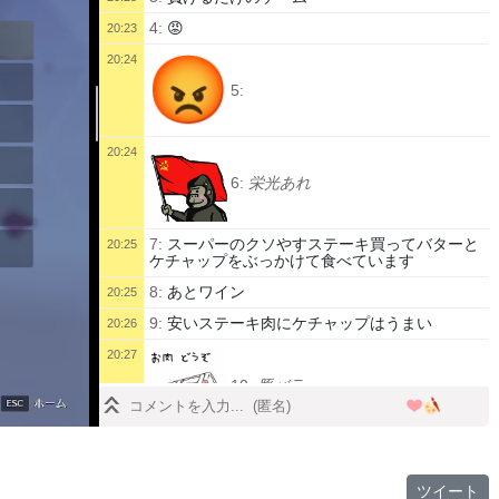
4:
😡
20:23
20:24
5:
20:24
6:
栄光あれ
7:
スーパーのクソやすステーキ買ってバターと
20:25
ケチャップをぶっかけて食べています
8:
あとワイン
20:25
9:
安いステーキ肉にケチャップはうまい
20:26
20:27
10:
豚バラ
11:
薄い豚肉と玉ねぎをケチャップ炒めもいい
20:27
ねｂ
ツイート
12:
ボトムズに乗ってる人
20:28