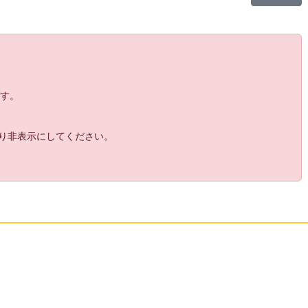
13:
マカロンに聞いてみて
20:28
20:28
14:
きりこ大戦争
15:
穴をあける道具じゃないの
20:29
ます。
20:31
16:
全然わかんない
より非表示にしてください。
20:32
17:
わからんかｗ
18:
移動力ないね
20:32
20:35
19:
Gスピン
20:
落とせなかった
20:37