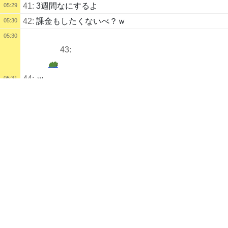
41:
3週間なにするよ
05:29
42:
課金もしたくないべ？ｗ
05:30
05:30
43:
44:
ｗ
05:31
配信タイトル
配信を終了しました。
05:32
コ () | kukuluLIVE
コンカラーズブレード
配信説明
一日一善。
千里の道も一歩から。
配信者
ジャキジャキの実
うまさん
🦩
自己紹介
一日一善
配信記録
コ
12
時間
前
録画あり
183
日
後
まで
コンカラーズブレード