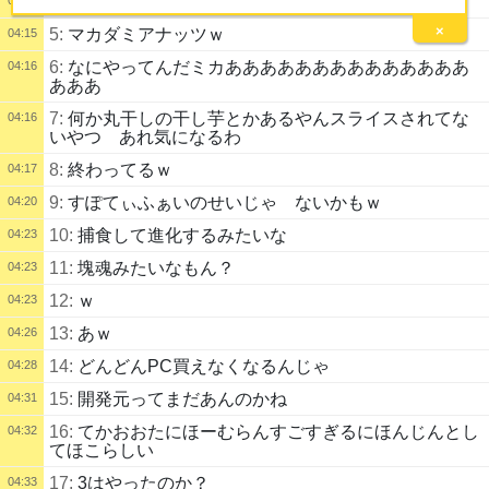
4:
なんでェ！？
×
5:
マカダミアナッツｗ
04:15
6:
なにやってんだミカああああああああああああああ
04:16
あああ
7:
何か丸干しの干し芋とかあるやんスライスされてな
04:16
いやつ あれ気になるわ
8:
終わってるｗ
04:17
9:
すぽてぃふぁいのせいじゃ ないかもｗ
04:20
10:
捕食して進化するみたいな
04:23
11:
塊魂みたいなもん？
04:23
12:
ｗ
04:23
13:
あｗ
04:26
14:
どんどんPC買えなくなるんじゃ
04:28
15:
開発元ってまだあんのかね
04:31
16:
てかおおたにほーむらんすごすぎるにほんじんとし
04:32
てほこらしい
17:
3はやったのか？
04:33