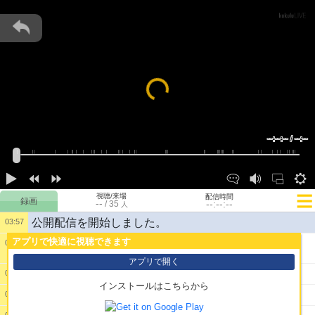
Loading...
--:--:-- / --:--
視聴/来場
配信時間
--
--:--:--
/
35
人
公開配信を開始しました。
03:57
アプリで快適に視聴できます
03:58
1:
こんばんは～
アプリで開く
2:
ブレんな おまんは
04:03
インストールはこちらから
3:
ｗ
04:03
04:10