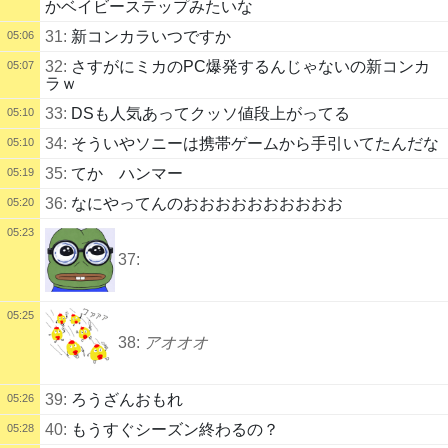
かベイビーステップみたいな
31:
新コンカラいつですか
05:06
32:
さすがにミカのPC爆発するんじゃないの新コンカ
05:07
ラｗ
33:
DSも人気あってクッソ値段上がってる
05:10
34:
そういやソニーは携帯ゲームから手引いてたんだな
05:10
35:
てか ハンマー
05:19
36:
なにやってんのおおおおおおおおおお
05:20
05:23
37:
05:25
38:
アオオオ
39:
ろうざんおもれ
05:26
40:
もうすぐシーズン終わるの？
05:28