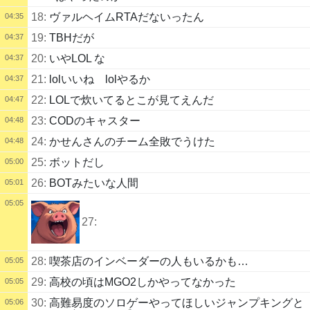
18:
ヴァルヘイムRTAだないったん
04:35
19:
TBHだが
04:37
20:
いやLOL な
04:37
21:
lolいいね lolやるか
04:37
22:
LOLで炊いてるとこが見てえんだ
04:47
23:
CODのキャスター
04:48
24:
かせんさんのチーム全敗でうけた
04:48
25:
ボットだし
05:00
26:
BOTみたいな人間
05:01
05:05
27:
28:
喫茶店のインベーダーの人もいるかも…
05:05
29:
高校の頃はMGO2しかやってなかった
05:05
30:
高難易度のソロゲーやってほしいジャンプキングと
05:06