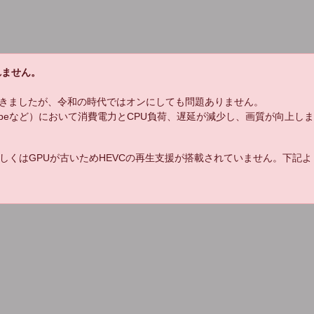
れません。
きましたが、令和の時代ではオンにしても問題ありません。
uTubeなど）において消費電力とCPU負荷、遅延が減少し、画質が向上し
しくはGPUが古いためHEVCの再生支援が搭載されていません。下記