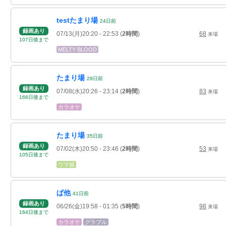
testたまり場
24
日
前
録画あり
07/13(月)20:20
- 22:53
(
2時間
)
68
来場
107
日
後
まで
MELTY BLOOD
たまり場
29
日
前
録画あり
07/08(水)20:26
- 23:14
(
2時間
)
83
来場
166
日
後
まで
カラオケ
たまり場
35
日
前
録画あり
07/02(木)20:50
- 23:46
(
2時間
)
53
来場
105
日
後
まで
ウマ娘
ぱ他
41
日
前
録画あり
06/26(金)19:58
- 01:35
(
5時間
)
98
来場
164
日
後
まで
カラオケ
グラブル