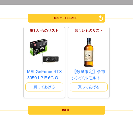
MARKET SPACE
欲しいものリスト
欲しいものリスト
MSI GeForce RTX
【数量限定】余市
3050 LP E 6G OC
シングルモルト 余
グラフィッ..
市700ml ..
買ってあげる
買ってあげる
INFO