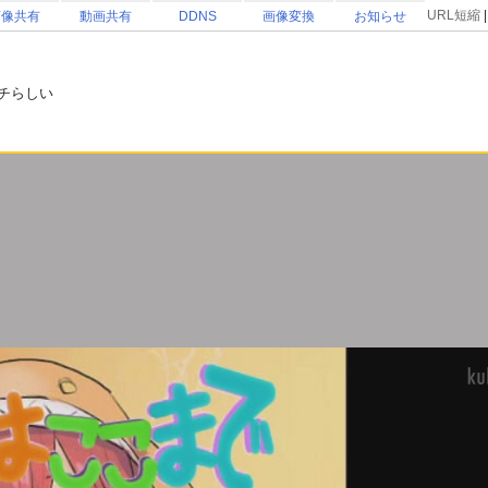
URL短縮
画像共有
動画共有
DDNS
画像変換
お知らせ
チらしい