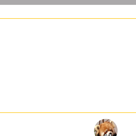
22:
👺＜判断が遅い
@まげがみ
23:
転生してゴキブリとかになったらどうしよ
19:57
う
19:57
24:
アドマイヤグルーヴ悪魔王子説でて
OPEN
ました気をつけてください
x.com
25:
悟空一番早退しそうなのにな
19:57
26:
転生なのに生物じゃないのになってる時点
19:58
でおかしくないか
27:
北斗の拳のアニメかなりできが良くて驚き
19:59
ました
28:
死ぬときだけアニメになってた
19:59
29:
しょぼい３ｄ見るとわくわくする体に改造
19:59
されちまった
20:00
30:
独歩が食事するだけのスピンオフ始
OPEN
まるらしいですよ
x.com
31:
でもはむおもくそあにめおすすめ三銃士の
20:00
一人だし
32:
ただのマフィア梶田じゃん
20:00
33:
お！！！すげえ違和感あるし浮いた存在に
20:00
なってるじゃん！！！これ採用しないとダメな