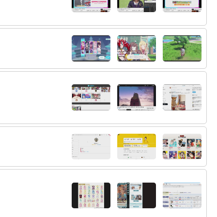
54:
グッズで利益出さないとな
20:08
55:
はむちょおじゃｗうちやぶってくれｗ
20:08
20:09
56:
今でもまだ燃えています
20:09
57:
58:
そういううさぎだから・・・
20:09
59:
今日のうさぎはカラシにやられて発狂して
20:09
たよ
60:
営業に来てるリーマンみたいで草
20:09
61:
はむちょいまからホロスタ目指すってマ？
20:10
62:
先週の伊藤アナはモモンガの悪態に終始苛
20:10
ついてました
63:
最近デビューしたにじさんじの新人みんな
20:10
ゲームが日本一クラスとかで業界に激震走って
ました