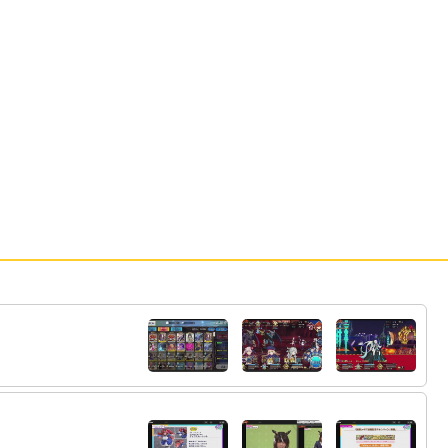
とかで100万を105万にする人かなりいるってみ
ました
45:
プリキュアはクオリティ落ちないでしょう
20:05
からね
20:05
46:
現実が見えてきた
47:
なんとかシャドウって人はでましたか
20:06
48:
ところで叔父貴バニーガーデンって店
20:06
からウマ娘の声が聞こえるらしいですよ
@
まげがみ
49:
おジャ魔女のドレミ可愛くないんよなぁ
20:06
50:
今週のタフはラーメンで太ったリカルドと
20:06
本気のスパーをする話でした
51:
前々回のタフはタイトルマッチを瞬殺で勝
20:08
ったらオーナーに懸賞金1億をつけられてキー
坊が喜ぶ回でした
52:
汚れちまったな
20:08
53:
記者の次が調教師ってグレード上がりすぎ
20:08
でしょ