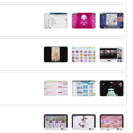
64:
あのホロライブの男性部門！？約束された
20:11
勝利の箱じゃん！
65:
スプラ２だけはフカしてる可能性あるらし
20:11
いけど
20:11
66:
67:
２期生までしか絡むことを許されなかった
20:11
20:12
68:
69:
わためがホロスタに挨拶しただけで炎上よ
20:12
70:
白上とイナとホロスタのやつがPSOでコラ
20:13
ボしてたせいで絡んでたな
71:
モモンガはバケモノに体乗っ取られてる
20:13
72:
最近Xでフィービーとマチタンとトウカイテ
20:13
イオーのAI動画ばっか流れてきてます助けてく
ださい