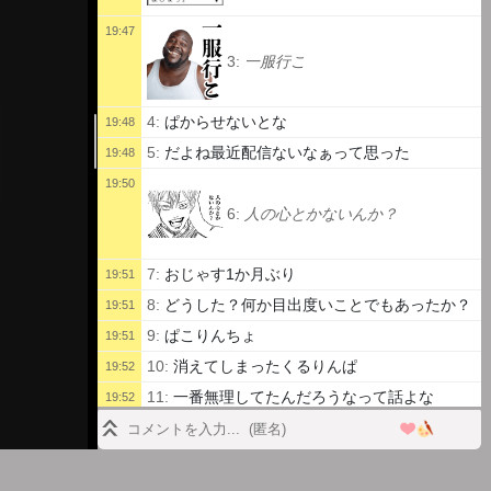
19:47
3:
一服行こ
4:
ぱからせないとな
19:48
5:
だよね最近配信ないなぁって思った
19:48
19:50
6:
人の心とかないんか？
7:
おじゃす1か月ぶり
19:51
8:
どうした？何か目出度いことでもあったか？
19:51
9:
ぱこりんちょ
19:51
10:
消えてしまったくるりんぱ
19:52
11:
一番無理してたんだろうなって話よな
19:52
12:
あいつが一番真面目そうだったしな
19:53
13:
人の面倒見るって大変だからね
19:53
14:
家も見なきゃ、後輩も見なきゃ、で面倒見
19:53