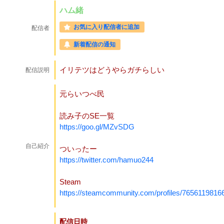
ハム緒
お気に入り配信者に追加
配信者
新着配信の通知
イリテツはどうやらガチらしい
配信説明
元らいつべ民
読み子のSE一覧
https://goo.gl/MZvSDG
自己紹介
ついったー
https://twitter.com/hamuo244
Steam
https://steamcommunity.com/profiles/7656119816
配信日時