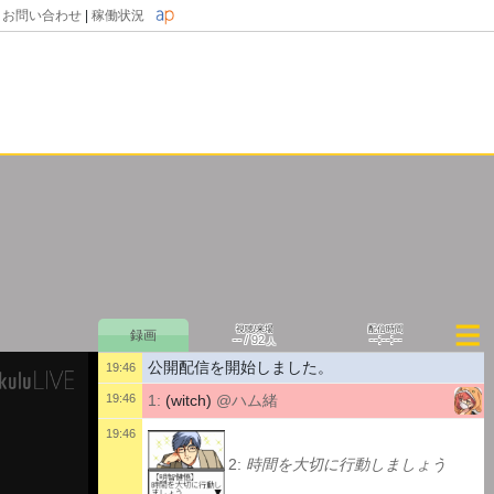
|
お問い合わせ
|
稼働状況
視聴/来場
配信時間
--
--:--:--
/
92
人
公開配信を開始しました。
19:46
19:46
1:
(witch)
@ハム緒
19:46
2:
時間を大切に行動しましょう