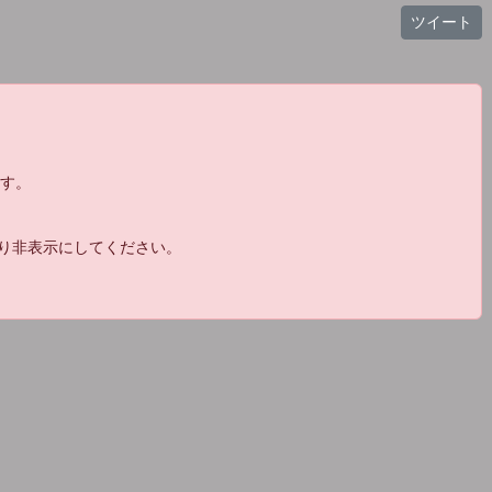
ても舐められてたらメンタル壊れるでしょ
ツイート
19:55
15:
やめとけ 給料安いんだろ
16:
すいません遅れました
19:56
17:
おじゃ 転生されたんですね！また会
19:56
ます。
えて嬉しいです！
@まげがみ
19:56
18:
おめぇ定時でけえるつもりか
より非表示にしてください。
19:56
19:
余ーだよ
20:
今日のちいかわはくりまんじゅうさんが玉
19:56
こんにゃくに辛子を突けすぎてむせたのを見て
伊藤アナがつけすぎだよっていう回でした
21:
俺も人生やめて転生してえなあ
19:57
19:57