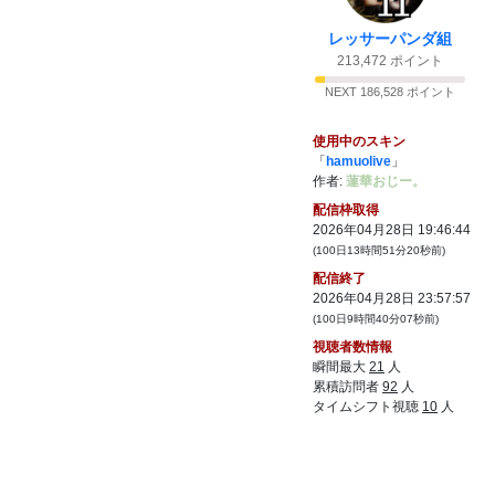
11
くらい予算無いんだな！！ってなる
レッサーパンダ組
20:00
34:
ローマ法王のレオ14世がメイショウ
OPEN
213,472 ポイント
ドトウ好きって言ったらしくて激震走ってまし
た
x.com
NEXT 186,528 ポイント
35:
まさか今でも燃え続けるアニメだとはだれ
20:01
も思わないじゃん
使用中のスキン
「
hamuolive
」
36:
今日のホステス
20:02
作者:
蓮華おじー。
37:
今年で定年の加藤和宏先生がチャンミ勝っ
20:02
配信枠取得
て大喜びしてました
2026年04月28日 19:46:44
38:
全身鉢金キャラ
20:02
(100日13時間51分20秒前)
39:
義士は2位で激怒してました
配信終了
20:02
2026年04月28日 23:57:57
40:
暇な時がなかったらしぬのでは？
20:02
(100日9時間40分07秒前)
41:
この二人いるから今日のゲストに角田先生
20:03
視聴者数情報
来るのか
瞬間最大
21
人
42:
先週の香港レース買ったら元返しで泣きま
累積訪問者
92
人
20:03
した
タイムシフト視聴
10
人
43:
テレビで走ってるの見るのだけなのが一番
20:04
健全でしょ
44:
あっちで買ったら最低1.05倍で返ってくる
20:04