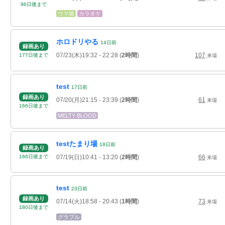
96
日
後
まで
ウマ娘
カラオケ
ホロドリやる
14
日
前
録画あり
07/23(木)19:32
- 22:28
(
2時間
)
107
177
日
後
まで
来場
test
17
日
前
録画あり
07/20(月)21:15
- 23:39
(
2時間
)
61
来場
166
日
後
まで
MELTY BLOOD
testたまり場
18
日
前
録画あり
07/19(日)10:41
- 13:20
(
2時間
)
66
166
日
後
まで
来場
test
23
日
前
録画あり
07/14(火)18:58
- 20:43
(
1時間
)
73
来場
180
日
後
まで
グラブル