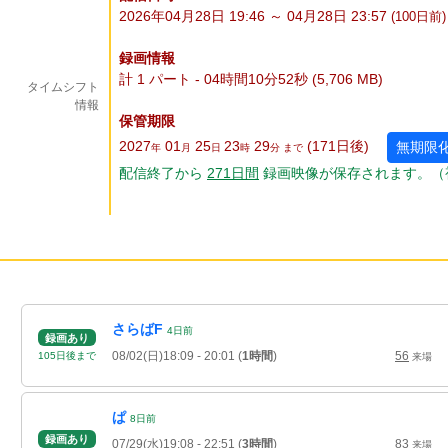
2026年04月28日 19:46 ～ 04月28日 23:57
(100
日
前)
録画情報
計 1 パート - 04時間10分52秒 (5,706 MB)
タイムシフト
情報
保管期限
2027
01
25
23
29
(171
日
後
)
無期限
年
月
日
時
分 まで
配信終了から
271
日
間
録画映像が保存されます。（
さらばF
4
日
前
録画あり
08/02(日)18:09
- 20:01
(
1時間
)
56
105
日
後
まで
来場
ぱ
8
日
前
録画あり
07/29(水)19:08
- 22:51
(
3時間
)
83
来場