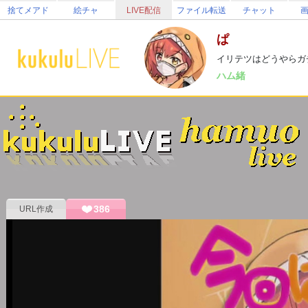
捨てメアド
絵チャ
LIVE配信
ファイル転送
チャット
ぱ
イリテツはどうやらガ
ハム緒
386
URL作成