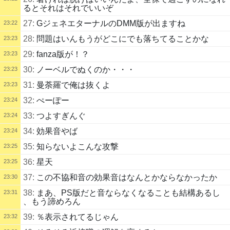
るとそれはそれでいいぞ
27:
GジェネエターナルのDMM版が出ますね
23:22
28:
問題はいんもうがどこにでも落ちてることかな
23:23
29:
fanza版が！？
23:23
30:
ノーベルでぬくのか・・・
23:23
31:
曼荼羅で俺は抜くよ
23:23
32:
ぺーぽー
23:24
33:
つよすぎんぐ
23:24
34:
効果音やば
23:24
35:
知らないよこんな攻撃
23:25
36:
星天
23:25
37:
この不協和音の効果音はなんとかならなかったか
23:30
38:
まあ、PS版だと音ならなくなることも結構あるし
23:31
、もう諦めろん
39:
％表示されてるじゃん
23:32