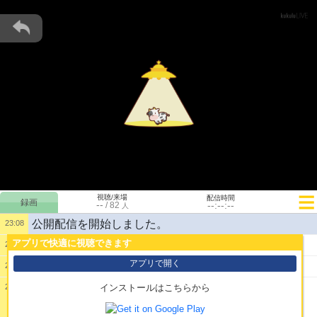
視聴/来場
配信時間
--
--:--:--
/
82
人
公開配信を開始しました。
23:08
アプリで快適に視聴できます
1:
ガバ１
23:08
アプリで開く
2:
えろげきちゃああああああ
23:08
23:08
インストールはこちらから
3:
ﾔﾒﾛｰ！ｼﾆﾀｸﾅｰｲ!