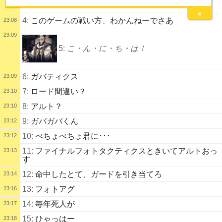
×
4:
このゲームの戦い方、わかんねーでさあ
23:08
23:09
5:
こ・ん・に・ち・は！
6:
ガバティクス
23:09
7:
ロード間違い？
23:10
8:
アルト？
23:10
9:
ガバガバくん
23:12
10:
べちょべちょ君に･･･
23:12
11:
ファイナルフォトタクティクスときいてアルトおっ
23:13
す
12:
命中したとて、ガードを引き当てろ
23:14
13:
フォトアグ
23:16
14:
毎年死人が
23:17
15:
ひゃっはー
23:18