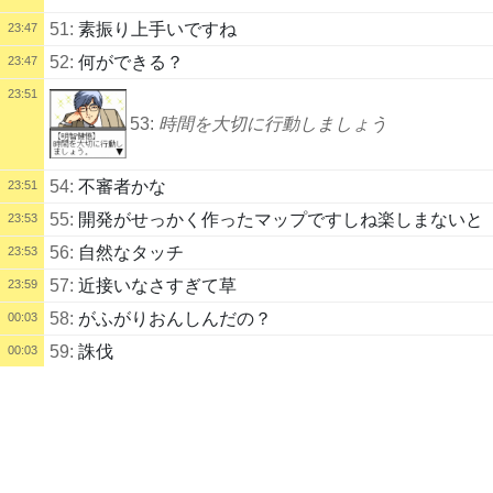
51:
素振り上手いですね
23:47
52:
何ができる？
23:47
23:51
53:
時間を大切に行動しましょう
54:
不審者かな
23:51
55:
開発がせっかく作ったマップですしね楽しまないと
23:53
56:
自然なタッチ
23:53
57:
近接いなさすぎて草
23:59
58:
がふがりおんしんだの？
00:03
59:
誅伐
00:03
配信タイトル
00:03
「誅伐」は、悪人などを討って罰することにゃ
FFT 獅子戦争（７）→フォトカノ（果音、内田、成田...
配信説明
60:
よっすよっす
00:03
フォトカノ 次回、さらに倫理死す！ デュエルスタンバイ
00:04
配信者
61:
兄さんがアルトに
GABARCHER
アルト谷鎌