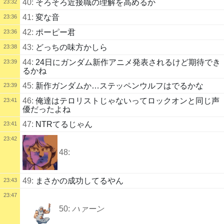
40:
そろそろ近接職の理解を高めるか
23:32
41:
変な音
23:36
42:
ポーピー君
23:36
43:
どっちの味方かしら
23:38
44:
24日にガンダム新作アニメ発表されるけど期待でき
23:39
るかね
45:
新作ガンダムか…ステッペンウルフはでるかな
23:39
46:
俺達はテロリストじゃないってロックオンと同じ声
23:41
優だったよね
47:
NTRてるじゃん
23:41
23:42
48:
49:
まさかの成功してるやん
23:43
23:47
50:
ハァーン