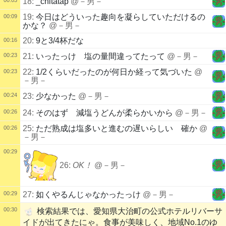
18:
_chitatap
@－男－
19:
今日はどういった趣向を凝らしていただけるの
00:09
かな？
@－男－
20:
9と3/4杯だな
00:16
00:23
21:
いったっけ 塩の量間違ってたって
@－男－
22:
1/2くらいだったのが何日か経って気づいた
@
00:23
－男－
00:24
23:
少なかった
@－男－
00:26
24:
そのはず 減塩うどんが柔らかいから
@－男－
25:
ただ熟成は塩多いと進むの遅いらしい 確か
@
00:26
－男－
00:29
26:
OK！
@－男－
00:29
27:
如くやるんじゃなかったっけ
@－男－
00:30
検索結果では、愛知県大治町の公式ホテルリバーサ
イドが出てきたにゃ。食事が美味しく、地域No.1のゆ