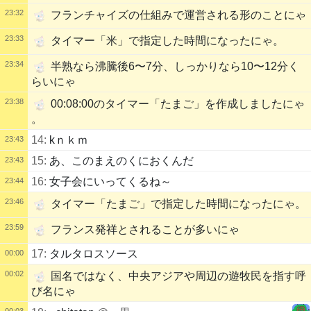
23:32
フランチャイズの仕組みで運営される形のことにゃ
23:33
タイマー「米」で指定した時間になったにゃ。
23:34
半熟なら沸騰後6〜7分、しっかりなら10〜12分く
らいにゃ
23:38
00:08:00のタイマー「たまご」を作成しましたにゃ
。
14:
kｎｋｍ
23:43
15:
あ、このまえのくにおくんだ
23:43
16:
女子会にいってくるね～
23:44
23:46
タイマー「たまご」で指定した時間になったにゃ。
23:59
フランス発祥とされることが多いにゃ
17:
タルタロスソース
00:00
00:02
国名ではなく、中央アジアや周辺の遊牧民を指す呼
び名にゃ
00:03