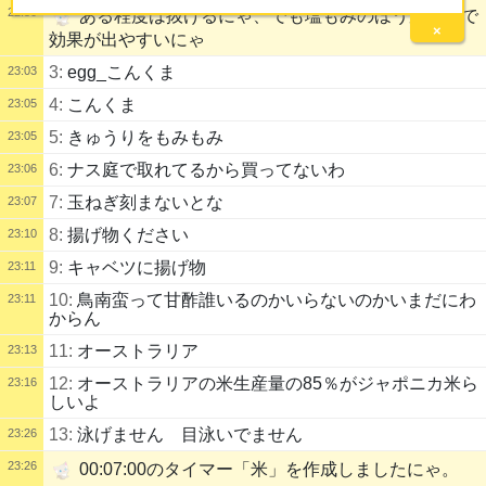
22:50
ある程度は抜けるにゃ、でも塩もみのほうが手軽で
×
効果が出やすいにゃ
3:
egg_こんくま
23:03
4:
こんくま
23:05
5:
きゅうりをもみもみ
23:05
6:
ナス庭で取れてるから買ってないわ
23:06
7:
玉ねぎ刻まないとな
23:07
8:
揚げ物ください
23:10
9:
キャベツに揚げ物
23:11
10:
鳥南蛮って甘酢誰いるのかいらないのかいまだにわ
23:11
からん
11:
オーストラリア
23:13
12:
オーストラリアの米生産量の85％がジャポニカ米ら
23:16
しいよ
13:
泳げません 目泳いでません
23:26
23:26
00:07:00のタイマー「米」を作成しましたにゃ。