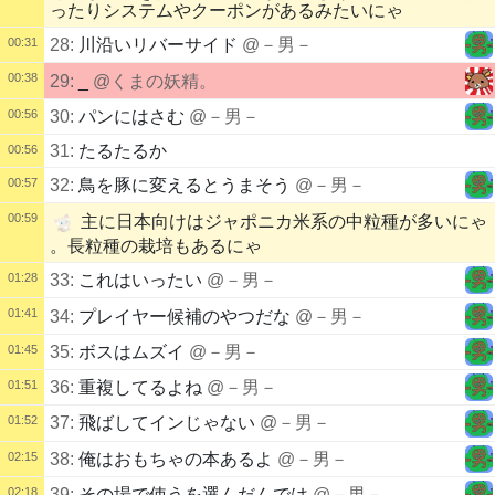
ったりシステムやクーポンがあるみたいにゃ
00:31
28:
川沿いリバーサイド
@－男－
00:38
29:
_
@くまの妖精。
00:56
30:
パンにはさむ
@－男－
31:
たるたるか
00:56
00:57
32:
鳥を豚に変えるとうまそう
@－男－
00:59
主に日本向けはジャポニカ米系の中粒種が多いにゃ
。長粒種の栽培もあるにゃ
01:28
33:
これはいったい
@－男－
01:41
34:
プレイヤー候補のやつだな
@－男－
01:45
35:
ボスはムズイ
@－男－
01:51
36:
重複してるよね
@－男－
01:52
37:
飛ばしてインじゃない
@－男－
02:15
38:
俺はおもちゃの本あるよ
@－男－
02:18
39:
その場で使うを選んだんでは
@－男－