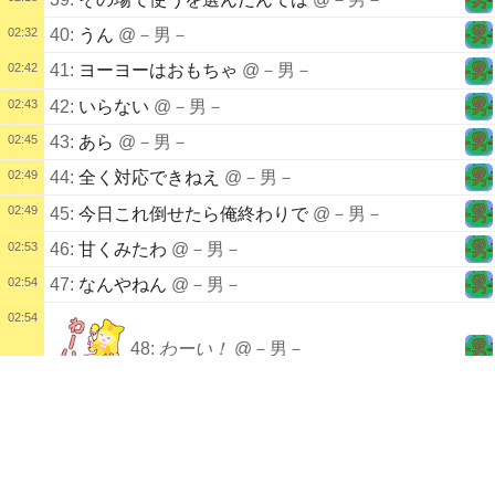
02:32
40:
うん
@－男－
02:42
41:
ヨーヨーはおもちゃ
@－男－
02:43
42:
いらない
@－男－
02:45
43:
あら
@－男－
02:49
44:
全く対応できねえ
@－男－
02:49
45:
今日これ倒せたら俺終わりで
@－男－
02:53
46:
甘くみたわ
@－男－
02:54
47:
なんやねん
@－男－
02:54
48:
わーい！
@－男－
配信タイトル
地獄の底の。
49:
なんで前のやつはコミックあったのに って言
02:55
CarMechanicSimulator
おうとしたら
@－男－
配信説明
ユーチューブとかあります。
02:59
50:
おつかれっした
@－男－
https://www.youtube.com/channel/UCRmh4fCrdwNn32N5_5t1S2w?vie