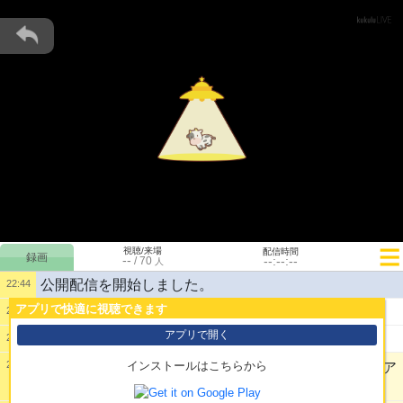
視聴/来場
配信時間
--
--:--:--
/
70
人
公開配信を開始しました。
22:44
アプリで快適に視聴できます
1:
くまさん〜〜〜
22:46
アプリで開く
2:
まだ一睡もしてない中学2年女子です
22:47
22:50
インストールはこちらから
塩を軽くふって板ずりし、少し置いて水で洗うとア
クが抜けるにゃ