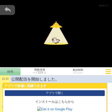
視聴/来場
配信時間
--
--:--:--
/
329
人
公開配信を開始しました。
15:33
アプリで快適に視聴できます
15:33
1:
面倒が嫌いなんだ
アプリで開く
インストールはこちらから
15:33