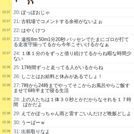
20:
ぽっぽおじゃ
15:37
21:
古戦場でコメントする余裕がないよぉ
15:37
22:
はやくけつ
15:37
23:
遠投8m 50m1分20秒 バッセンでたまにゴロが打て
15:37
る走攻守揃ってるから今年こそいけるかなぁ
24:
１体１分のをずっと借り続けてるからね暇な時間少
15:37
ない
25:
17時間ずっと走ってる人がいるからね
15:38
26:
しごとはお給料と休みがあるでしょ！
15:38
27:
7時から24時までやってそこからお風呂やらご飯す
15:38
ませて6時半まで寝る生活
28:
上の人たちは１体３０秒とかだからなそれを１７時
15:38
間 ばかだよ
29:
えてかぽっちゃん雨と雷すごいんだけど晩飯どしよ
15:38
30:
うーばーｗ
15:38
31:
出前取りなよ
15:38