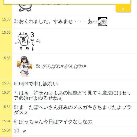
2:
騙して悪いが
×
15:33
3:
おくれました。すみませ・・・あっ
15:33
4:
15:33
5:
がんばれ♥がんばれ♥
6:
6getで申し訳ない
15:33
7:
はぁ 許せねぇよあの性能どう見ても魔法にはセリ
15:34
ア必須だよゆるせねぇ
8:
まーたぽへいさん好みのメスガキきちまったよブラ
15:34
ダス２
9:
ぽっちゃん今日はマイクなしなの
15:34
10:
ｗ
15:34