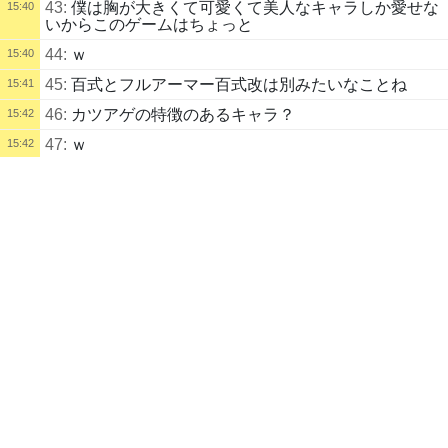
43:
僕は胸が大きくて可愛くて美人なキャラしか愛せな
15:40
いからこのゲームはちょっと
44:
ｗ
15:40
45:
百式とフルアーマー百式改は別みたいなことね
15:41
46:
カツアゲの特徴のあるキャラ？
15:42
47:
ｗ
15:42
配信タイトル
48:
また日課が
15:42
T.Q.B.
49:
文字送りとボタンが別なのでは
15:43
配信説明
なんか寝違えｔ
50:
コインてゲージ増えるだけじゃないの？
15:44
配信者
15:45
激論ぽへりば
うまさん
ぽへい
51:
ティウンティウンティウン
自己紹介
Twitter（ほぼ通知用）
https://twitter.com/Pohei03
52:
前から不思議だったんだけどニューロン2回ずつで
15:46
進めるのはなんでなん
偶に頭おかしい奴がいるので虫除け効果を期待して最初に書いときま
53:
4
15:46
す。
『お客様気分の奴はとっとと帰れ』
54:
えてかスパロボｙ ブライガーいるならちょっと興
15:46
味あったのにブライガーだけｂｇｍなし…最悪だ・・