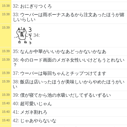
32:
おにぎりつくろ
15:38
33:
ウーバーは雨ボーナスあるから注文あったほうが嬉
15:38
しいらしい
15:39
34:
35:
なんか中華がいいかなあどっかないかなあ
15:39
36:
今のロード画面のメガネ女性いいけどもうとれない
15:39
？
37:
ウーバーは毎回ちゃんとチップつけてます
15:39
38:
飯店は店いったほうが美味しいからやめたほうがい
15:39
い
39:
僕が寝てから池の水吸いだしてずるいずるい
15:39
40:
超可愛いじゃん
15:40
41:
メガネ割れろ
15:40
42:
じゃあやらないな
15:40