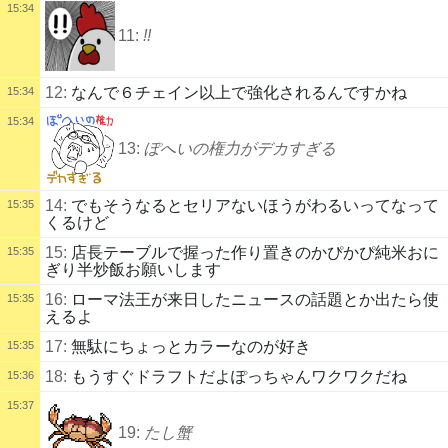
15:34
11:
!!
12:
なんで６チェイン以上で強化されるんですかね
15:34
15:34
13:
ぽへいの権力がデカすぎる
14:
でもそうなるとセリアないほうがわるいってなって
15:35
くるけど
15:
店長テーブルで握った作り置きのかぴかぴ純米おに
15:35
ぎり半炒飯お願いします
16:
ローマ法王が来日したニュースの話題とか出たら使
15:35
えるよ
17:
無駄にちょっとカラーなのが好き
15:35
18:
もうすぐドラフトだよぽっちゃんワクワクだね
15:36
15:37
19:
たし蟹