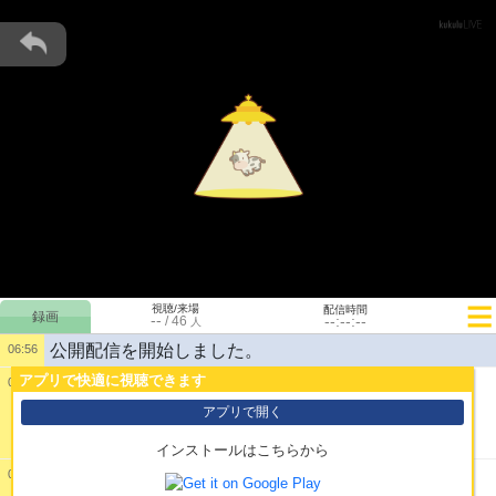
視聴/来場
配信時間
--
--:--:--
/
46
人
公開配信を開始しました。
06:56
アプリで快適に視聴できます
07:11
1:
俺の同接が…2…？
アプリで開く
インストールはこちらから
07:27