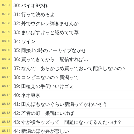
30:
バイオ9やれ
07:57
31:
行って決めろよ
07:58
32:
外でウクレレ弾きませんか
07:58
33:
まいばすけっと認めてて草
07:59
34:
ワイン
08:00
35:
同接1の時のアーカイブながせ
08:00
36:
買ってきてから 配信すれば…
08:04
37:
なんで あらかじめ買っておいて配信しないの？
08:11
38:
コンビニないの？新潟って
08:12
39:
田植えの手伝いいけゴミ
08:12
40:
ネオ東京
08:12
41:
田んぼもないぐらい新潟ってかわいそう
08:13
42:
若者の町 巣鴨にいけば
08:13
43:
すが横キッズって 問題になってるんだっけ？
08:13
44:
新潟のほか弁が恋しい
08:14