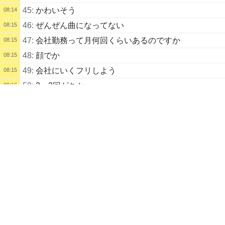
45:
かわいそう
08:14
46:
ぜんぜん曲になってない
08:15
47:
会社勤務って月何回くらいあるのですか
08:15
48:
顔でか
08:15
49:
会社にいくフリしよう
08:15
50:
2、3回がちか
08:16
配信タイトル
酒だけをのんでいる
51:
うた中止
08:16
Slay the Spire
カラオケ
52:
ギターをあきらめて 妥協したイコール ウクレレ
08:16
配信説明
って感じでいや
コメント未記入
53:
ｗｗ
08:16
配信者
耳毛マン
54:
ｗ
08:16
自己紹介
55:
ｗｗｗ
08:16
wiki
https://w.atwiki.jp/mimigeman/
56:
ｗｗｗ
配信記録
08:16
57:
ｗ
08:16
いただき女子じもちゃん
6
日
前
録画あり
58:
ｋｓｋ
08:16
182
日
後
まで
Backpack Battles
Shadowverse