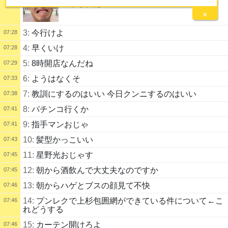
2:
やられた！
×
3:
今行けよ
07:28
4:
早くいけ
07:28
5:
8時開店なんだね
07:29
6:
ようはなくそ
07:33
7:
教訓にするのはいい 今日クンニするのはいい
07:38
8:
パチンコ行くか
07:41
9:
指手マンおじゃ
07:41
10:
髪型かっこいい
07:43
11:
星野光おじゃす
07:45
12:
朝から酒飲んで大丈夫なのですか
07:45
13:
朝からハゲとブスの顔見て不快
07:46
14:
プンレクで上杉包囲網ができている件について←こ
07:46
れどうする
15:
カーテン開けろよ
07:46