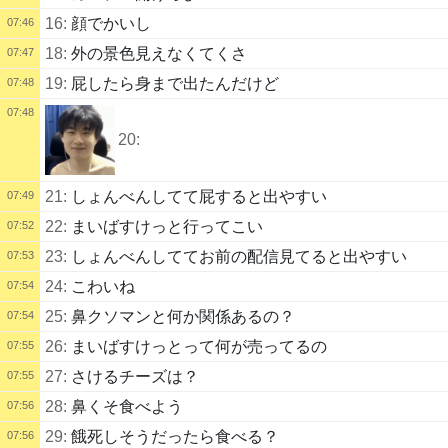
16:
顔でかいし
07:46
18:
外の景色見えなくてくさ
07:47
19:
屁したら身まで出たんだけど
07:48
07:48
20:
21:
しょんべんしてて屁すると出やすい
07:49
22:
まいばすけっと行ってこい
07:52
23:
しょんべんしててお前の配信見てると出やすい
07:53
24:
こわいね
07:54
25:
鼻クソマンと何か関係あるの？
07:54
26:
まいばすけっとって何が売ってるの
07:55
27:
さけるチーズは？
07:55
28:
鼻くそ食べよう
07:56
29:
餓死しそうだったら食べる？
07:56