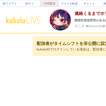
捨てメアド
絵チャ
LIVE配信
ファイル転送
チャット
連絡くるまでホ
難聴性聴覚障害がある
初心者
🐖Amanda🐖
配信者がタイムシフトを非公開に設
kukuluIDでログインしている場合は、配信