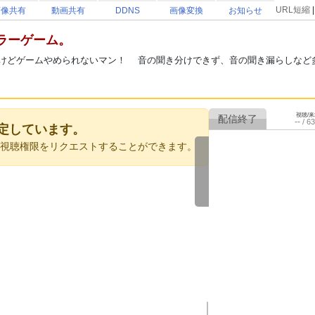
URL短縮
画像共有
動画共有
DDNS
画像変換
お知らせ
ラーゲーム。
けどゲームやめられないマン！ 音の聞き分けできず、音の聞き漏らしなど多い
視聴/
--
/
63
定しています。
者に視聴権限をリクエストすることができます。