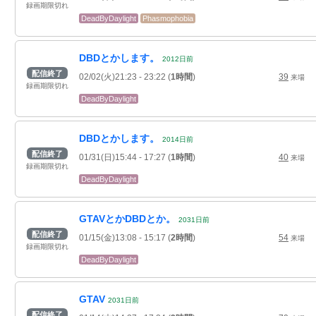
録画期限切れ
DeadByDaylight
Phasmophobia
DBDとかします。
2012
日
前
配信終了
02/02(火)21:23
- 23:22
(
1時間
)
39
来場
録画期限切れ
DeadByDaylight
DBDとかします。
2014
日
前
配信終了
01/31(日)15:44
- 17:27
(
1時間
)
40
来場
録画期限切れ
DeadByDaylight
GTAVとかDBDとか。
2031
日
前
配信終了
01/15(金)13:08
- 15:17
(
2時間
)
54
来場
録画期限切れ
DeadByDaylight
GTAV
2031
日
前
配信終了