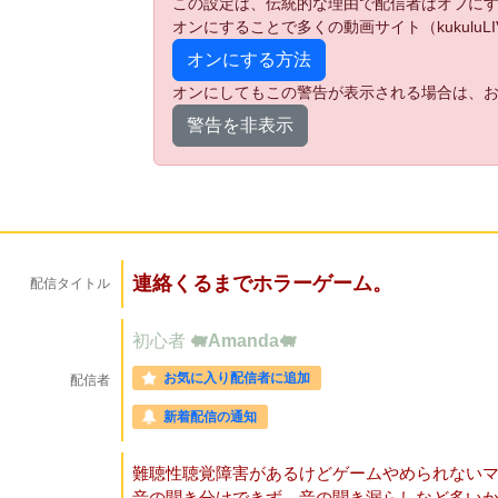
この設定は、伝統的な理由で配信者はオフに
オンにすることで多くの動画サイト（kukulu
オンにする方法
オンにしてもこの警告が表示される場合は、お
警告を非表示
連絡くるまでホラーゲーム。
配信タイトル
初心者
🐖Amanda🐖
お気に入り配信者に追加
配信者
新着配信の通知
難聴性聴覚障害があるけどゲームやめられない
音の聞き分けできず、音の聞き漏らしなど多いかと思