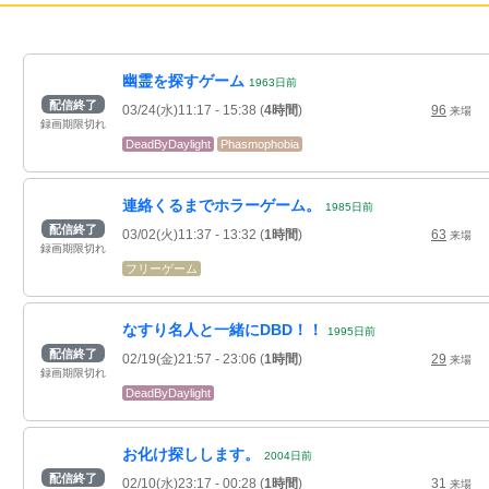
幽霊を探すゲーム
1963
日
前
配信終了
03/24(水)11:17
- 15:38
(
4時間
)
96
来場
録画期限切れ
DeadByDaylight
Phasmophobia
連絡くるまでホラーゲーム。
1985
日
前
配信終了
03/02(火)11:37
- 13:32
(
1時間
)
63
来場
録画期限切れ
フリーゲーム
なすり名人と一緒にDBD！！
1995
日
前
配信終了
02/19(金)21:57
- 23:06
(
1時間
)
29
来場
録画期限切れ
DeadByDaylight
お化け探しします。
2004
日
前
配信終了
02/10(水)23:17
- 00:28
(
1時間
)
31
来場