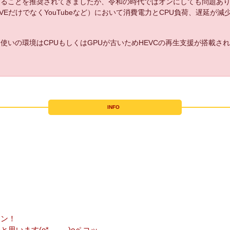
することを推奨されてきましたが、令和の時代ではオンにしても問題あ
LIVEだけでなくYouTubeなど）において消費電力とCPU負荷、遅延が
使いの環境はCPUもしくはGPUが古いためHEVCの再生支援が搭載さ
INFO
マン！
います(o*。_。)oペコッ