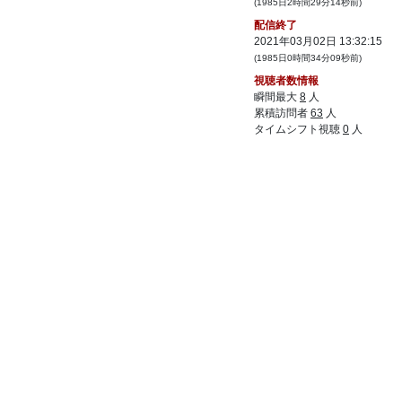
(1985日2時間29分14秒前)
配信終了
2021年03月02日 13:32:15
(1985日0時間34分09秒前)
視聴者数情報
瞬間最大
8
人
累積訪問者
63
人
タイムシフト視聴
0
人