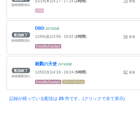
01/14(木)14:27
- 17:24
(
2時間
)
70
来場
録画期限切れ
GTA
DBD
2073
日
前
配信終了
12/04(金)13:59
- 16:02
(
2時間
)
56
来場
録画期限切れ
DeadByDaylight
殺戮の天使
2074
日
前
配信終了
12/02(水)14:19
- 19:24
(
5時間
)
82
来場
録画期限切れ
DeadByDaylight
フリーゲーム
記録が残っている配信は
25
件です。(クリックで全て表示)