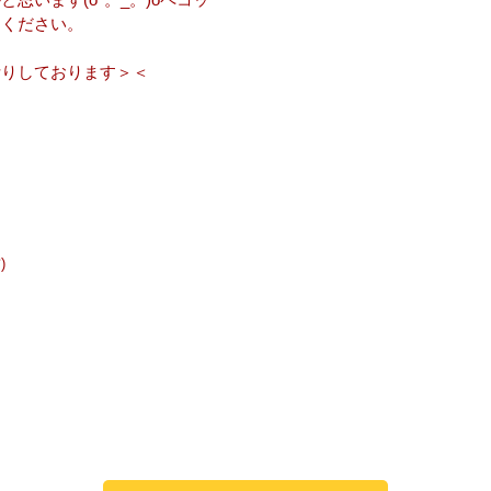
てください。
断りしております＞＜
)