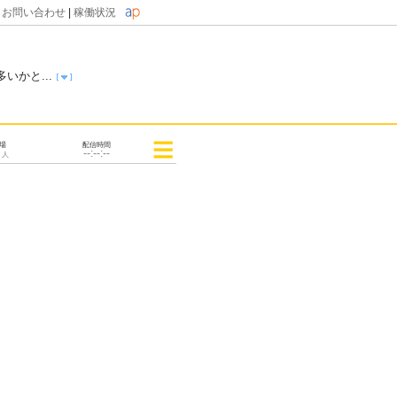
|
お問い合わせ
|
稼働状況
かと...
来場
配信時間
--:--:--
人