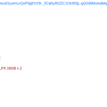
sheets/d/1ywHszQeP9g8YjYB-_5CtjNyfN2ZC1OkW5jL-gQGBtMo/edit#g
z
 16GB x 2