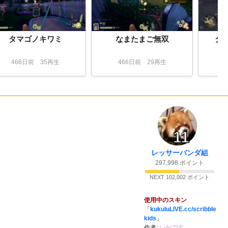
タマゴノキワミ
なまたまご無双
タ
466
日
前
35再生
466
日
前
29再生
11
レッサーパンダ組
297,998 ポイント
NEXT 102,002 ポイント
使用中のスキン
「
kukuluLIVE.cc/scribble
kids
」
作者:
いかです