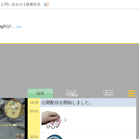
|
お問い合わせ
|
稼働状況
g8YjY...
視聴/来場
配信時間
--
--:--:--
/
16
人
公開配信を開始しました。
19:39
20:31
1:
20:31