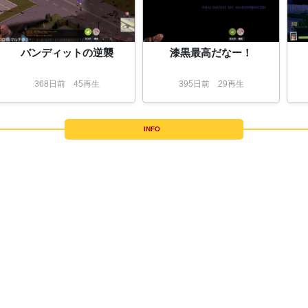
バンディットの逆襲
漆黒最高だなー！
368
日
前
45再生
395
日
前
29再生
INFO