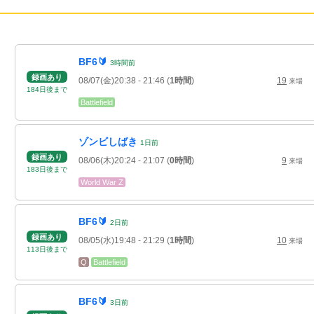
BF6🔰
3
時間
前
録画あり
08/07(金)20:38
- 21:46
(
1時間
)
19
来場
184
日
後
まで
Battlefield
ゾンビしばき
1
日
前
録画あり
08/06(木)20:24
- 21:07
(
0時間
)
9
来場
183
日
後
まで
World War Z
BF6🔰
2
日
前
録画あり
08/05(水)19:48
- 21:29
(
1時間
)
10
来場
113
日
後
まで
Q
Battlefield
BF6🔰
3
日
前