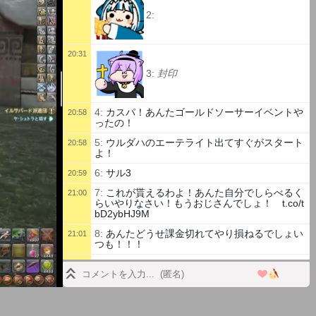
2:
20:31
3:
封印
4:
カスパ！あんたゴールドソーサーイベントや
20:58
ったの！
5:
ウルダハのエーテライト出てすぐがスタート
20:58
よ！
6:
サル3
20:59
7:
これが貰えるわよ！あんた自分でしらべるく
21:00
らいやりなさい！もうおじさんでしょ！ t.co/t
bD2ybHJ9M
8:
あんたどうせ課金切れてやり損ねるでしょい
21:01
つも！！！
9:
いけるが
21:10
10:
ただ難易度凄く高くなる あとソロ専用称
21:11
号貰える
11:
カスパがいなかったら何人死んでるねん今
21:33