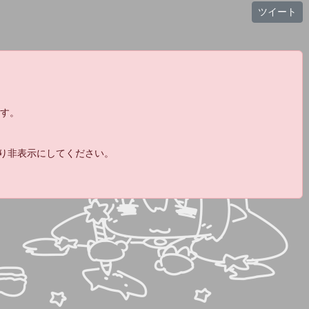
日だけでここ
ツイート
12:
ファミコンウォーズで殺した分助けろ！
21:34
13:
いまうんちっていいました？
21:44
21:44
14:
うんち！
ます。
15:
カニしゃぶ
21:46
16:
食べるとこ少なそう
21:46
より非表示にしてください。
17:
ひっくり返してそのまま火にかける
21:46
18:
いまぽこちんっていいました？
21:50
19:
サル13
22:28
20:
さるじゅうさんないのか
22:29
22:41
21:
ちょっとやり過ぎじゃないか
22:
もう眠いの
22:45