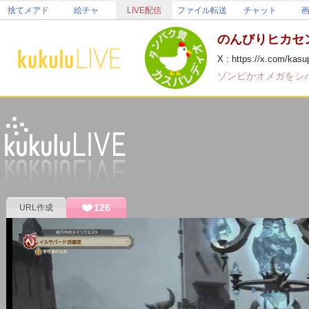
捨てメアド
絵チャ
LIVE配信
ファイル転送
チャット
のんびりヒカセ
X : https://x.com/ka
ゾンビかオメガをシ
126
URL作成