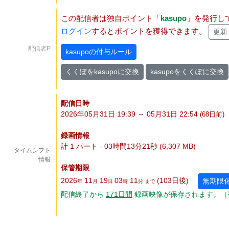
この配信者は独自ポイント「
kasupo
」を発行し
ログイン
するとポイントを獲得できます。
更新
配信者P
kasupoの付与ルール
くくぽをkasupoに交換
kasupoをくくぽに交換
配信日時
2026年05月31日 19:39 ～ 05月31日 22:54
(68
日
前)
録画情報
計 1 パート - 03時間13分21秒 (6,307 MB)
タイムシフト
情報
保管期限
2026
11
19
03
11
(103
日
後
)
無期限
年
月
日
時
分 まで
配信終了から
171
日
間
録画映像が保存されます。（