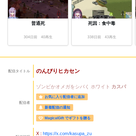
普通死
死因：食中毒
304
日
前
40再生
338
日
前
43再生
のんびりヒカセン
配信タイトル
ゾンビかオメガをシバく
ホワイト
カスパ
お気に入り配信者に追加
配信者
新着配信の通知
MagicalGift でギフトを贈る
X :
https://x.com/kasupa_zu