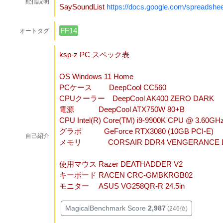
配信説明
SaySoundList
https://docs.google.com/spread
FF14
オートタグ
ksp-z PC スペック表
OS Windows 11 Home
PCケース DeepCool CC560
CPUクーラー DeepCool AK400 ZERO DARK
電源 DeepCool ATX750W 80+B
CPU Intel(R) Core(TM) i9-9900K CPU @ 3.60GH
グラボ GeForce RTX3080 (10GB PCI-E)
自己紹介
メモリ CORSAIR DDR4 VENGERANCE LPX
使用マウス Razer DEATHADDER V2
キーボード RACEN CRC-GMBKRGB02
モニター ASUS VG258QR-R 24.5in
MagicalBenchmark Score
2,987
(246位)