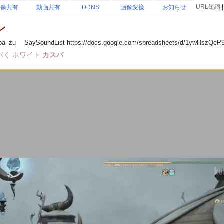
URL短縮
画像共有
動画共有
DDNS
画像変換
お知らせ
ン
supa_zu SaySoundList https://docs.google.com/spreadsheets/d/1ywHszQeP9
バく
ホワイト
カスパ