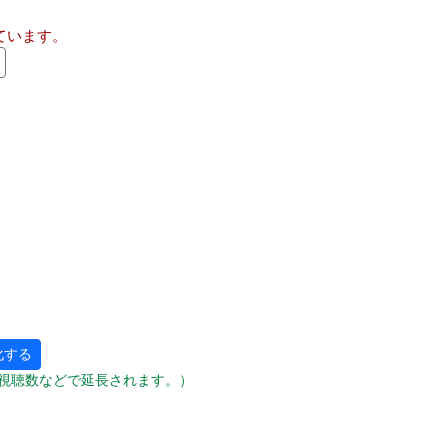
ています。
化する
視聴数などで延長されます。）