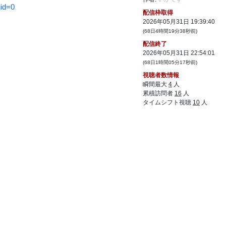
id=0
配信枠取得
2026年05月31日 19:39:40
(68日4時間19分38秒前)
配信終了
2026年05月31日 22:54:01
(68日1時間05分17秒前)
視聴者数情報
瞬間最大
4
人
累積訪問者
16
人
タイムシフト視聴
10
人