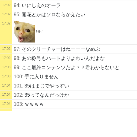
94:
いにしえのオーラ
17:02
95:
開花とかはソロならかえたい
17:02
17:02
96:
97:
そのクリーチャーはねーーーなめぷ
17:02
98:
あの称号もハートよりよわいんだよな
17:02
99:
ここ最終コンテンツだよ？？君わからないと
17:03
100:
手に入りません
17:03
101:
35はまじでやっすい
17:04
102:
35ってなんだっけか
17:04
103:
ｗｗｗｗ
17:04
104:
その考えは否定しないがじゃあ30とはならないｗ
17:04
配信タイトル
眠気限界超越レイド
105:
100!?
17:05
アラド戦記
グラブル
106:
ぼったくりんりんｗ
17:05
配信説明