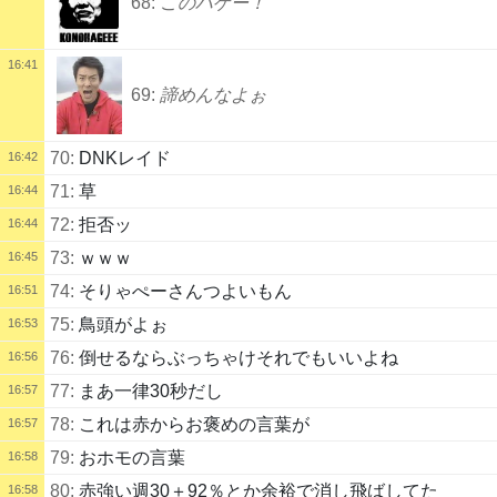
68:
このハゲー！
16:41
69:
諦めんなよぉ
70:
DNKレイド
16:42
71:
草
16:44
72:
拒否ッ
16:44
73:
ｗｗｗ
16:45
74:
そりゃぺーさんつよいもん
16:51
75:
鳥頭がよぉ
16:53
76:
倒せるならぶっちゃけそれでもいいよね
16:56
77:
まあ一律30秒だし
16:57
78:
これは赤からお褒めの言葉が
16:57
79:
おホモの言葉
16:58
80:
赤強い週30＋92％とか余裕で消し飛ばしてた
16:58