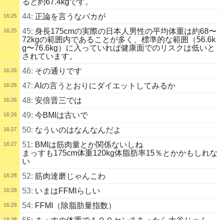
ると約67.4kgです。
44:
正論を言うなバカが
16:25
45:
身長175cmの実際の日本人男性の平均体重は約68〜
16:25
72kgの範囲内であることが多く、標準的な範囲（56.6k
g〜76.6kg）に入っていれば健康面でのリスクは低いと
されています。
46:
その通りです
16:26
47:
AIの言うとおりにダイエットしてみるか
16:26
48:
安倍晋三では
16:26
49:
今BMIは古いで
16:26
50:
なういのはなんなんだよ
16:27
51:
BMIは筋肉量とか関係ないしね
16:27
まっすも175cm体重120kg体脂肪率15％とかかもしれな
い
52:
筋肉達磨じゃんこわ
16:28
53:
いまはFFMIらしい
16:28
54:
FFMI（除脂肪量指数）
16:28
16:28