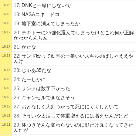
17:
DNKと一緒にしないで
16:16
18:
NASAニキ ドコ
16:16
19:
地下室に消えてしまったか
16:16
20:
テキトーに35強化選んでしまったけどこれ何が正解
16:17
かわからんちん
21:
かたな
16:17
22:
サンド殴って効率の一番いいスキルのばしゃええや
16:18
んけ
23:
じゃあ35だな
16:18
24:
たーしかに
16:18
25:
サンドは数字下がった
16:18
26:
キャンセルできなさそう
16:18
27:
おとなしく大剣つかって死ににくくしといて
16:19
28:
そういや太活して体重増えるには増えたんだけど
16:21
29:
体つきそんな変わらないのに顔だけ丸くなってきた
16:21
んだが