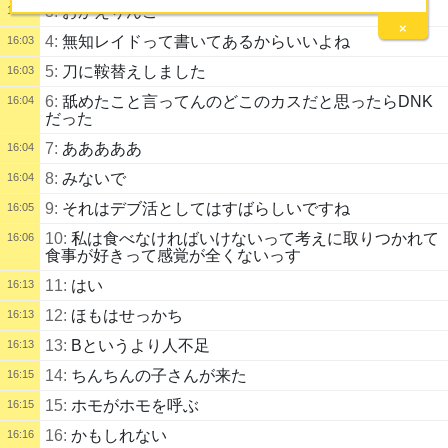
3:
おかえりんこ
16:02
×
4:
無知レイドって書いてあるからいいよね
16:03
5:
刀に鞍替えしました
16:03
6:
舐めたこと言ってんのどこのカスだと思ったらDNK
16:04
だった
7:
あああああ
16:04
8:
みないで
16:04
9:
それはデブ活としてはすばらしいですね
16:05
10:
私は食べなければいけないって考えに取りつかれて
16:06
食事が好きって感覚が全くないっす
11:
はい
16:13
12:
ほもはせっかち
16:13
13:
Bというより人不足
16:13
14:
ちんちんの子さんが来た
16:15
15:
ホモがホモを呼ぶ
16:15
16:
かもしれない
16:16