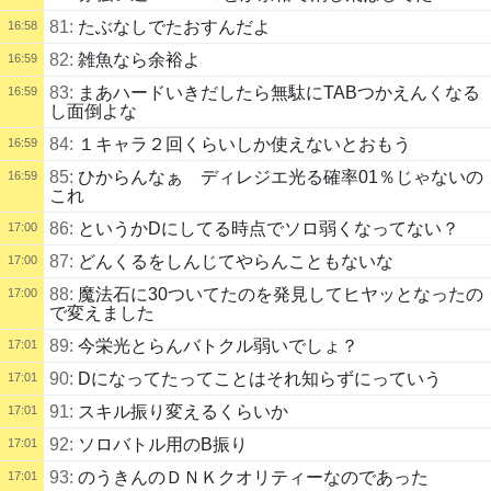
81:
たぶなしでたおすんだよ
16:58
82:
雑魚なら余裕よ
16:59
83:
まあハードいきだしたら無駄にTABつかえんくなる
16:59
し面倒よな
84:
１キャラ２回くらいしか使えないとおもう
16:59
85:
ひからんなぁ ディレジエ光る確率01％じゃないの
16:59
これ
86:
というかDにしてる時点でソロ弱くなってない？
17:00
87:
どんくるをしんじてやらんこともないな
17:00
88:
魔法石に30ついてたのを発見してヒヤッとなったの
17:00
で変えました
89:
今栄光とらんバトクル弱いでしょ？
17:01
90:
Dになってたってことはそれ知らずにっていう
17:01
91:
スキル振り変えるくらいか
17:01
92:
ソロバトル用のB振り
17:01
93:
のうきんのＤＮＫクオリティーなのであった
17:01