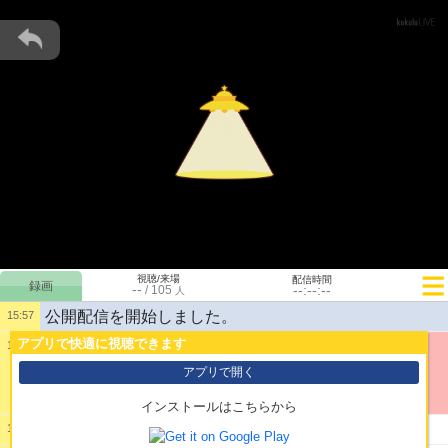
視聴/来場
配信時間
--
--:--:--
/
105
人
公開配信を開始しました。
15:57
アプリで快適に視聴できます
15:58
1:
アプリで開く
インストールはこちらから
2:
おかえり
15:58