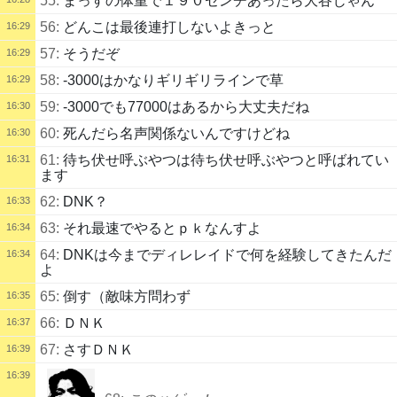
55:
まっすの体重で１９０センチあったら大谷じゃん
56:
どんこは最後連打しないよきっと
16:29
57:
そうだぞ
16:29
58:
-3000はかなりギリギリラインで草
16:29
59:
-3000でも77000はあるから大丈夫だね
16:30
60:
死んだら名声関係ないんですけどね
16:30
61:
待ち伏せ呼ぶやつは待ち伏せ呼ぶやつと呼ばれてい
16:31
ます
62:
DNK？
16:33
63:
それ最速でやるとｐｋなんすよ
16:34
64:
DNKは今までディレレイドで何を経験してきたんだ
16:34
よ
65:
倒す（敵味方問わず
16:35
66:
ＤＮＫ
16:37
67:
さすＤＮＫ
16:39
16:39