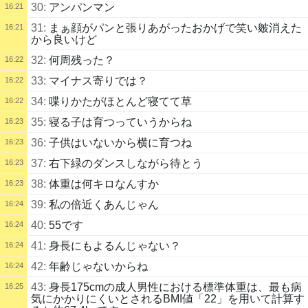
30:
アンパンマン
16:21
31:
まぁ顔がパンと張りあがったおかげで笑い皴消えた
16:21
から良いけど
32:
何周残った？
16:22
33:
マイナス寄りでは？
16:22
34:
喋りかたがほとんど寝てて草
16:22
35:
寝る子は育つっていうからね
16:23
36:
子供はいないから横に育つね
16:23
37:
右下緑のダンスしながら待とう
16:23
38:
体重は何キロなんすか
16:23
39:
私の倍近くあんじゃん
16:24
40:
55です
16:24
41:
身長にもよるんじゃない？
16:24
42:
年齢じゃないからね
16:24
43:
身長175cmの成人男性における標準体重は、最も病
16:25
気にかかりにくいとされるBMI値「22」を用いて計算す