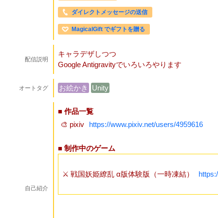
ダイレクトメッセージの送信
MagicalGift でギフトを贈る
キャラデザしつつ
配信説明
Google Antigravityでいろいろやります
お絵かき
Unity
オートタグ
■ 作品一覧
🎨 pixiv
https://www.pixiv.net/users/4959616
■ 制作中のゲーム
⚔️ 戦国妖姫繚乱 α版体験版（一時凍結）
https:
自己紹介