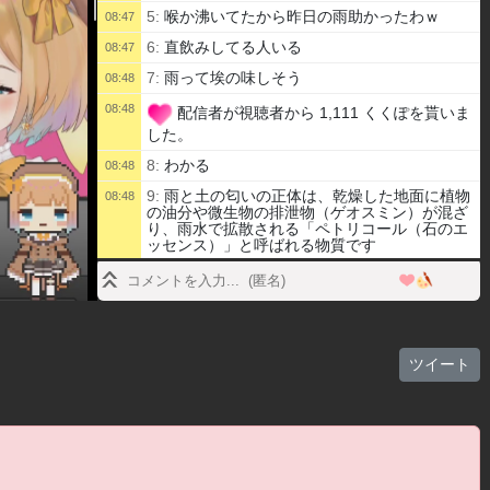
5:
喉か沸いてたから昨日の雨助かったわｗ
08:47
6:
直飲みしてる人いる
08:47
7:
雨って埃の味しそう
08:48
08:48
配信者が視聴者から 1,111 くくぽを貰いま
した。
8:
わかる
08:48
9:
雨と土の匂いの正体は、乾燥した地面に植物
08:48
の油分や微生物の排泄物（ゲオスミン）が混ざ
り、雨水で拡散される「ペトリコール（石のエ
ッセンス）」と呼ばれる物質です
10:
まりちゃん配信ありがとう
08:49
08:49
11:
あに道路が濡れた匂い
12:
あぁ、まりさやか君、朝からご苦労
08:49
ツイート
13:
二次創作に女の子の特徴でペトリコールの
08:50
匂いって書いたらいいよ
14:
まりちゃんからはどんな美味しいにおいす
08:51
るかなぁ
15:
まりちゃんおっす バイオハザードやろう
08:51