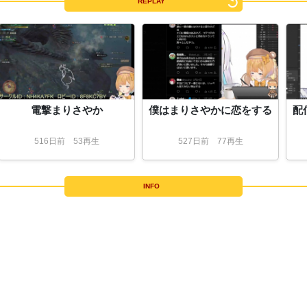
REPLAY
電撃まりさやか
僕はまりさやかに恋をする
配
516
日
前
53再生
527
日
前
77再生
INFO