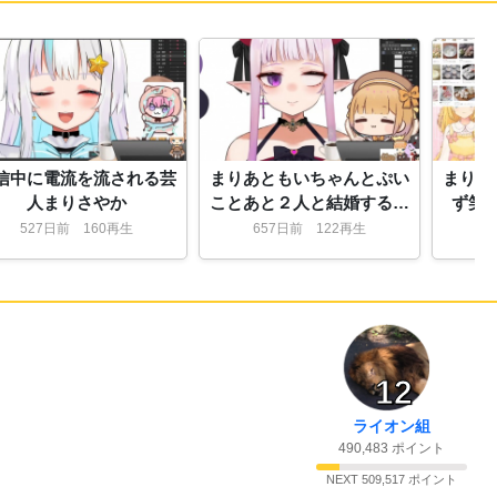
68:
なによこれ
09:04
09:04
69:
まりさやかは女の子
70:
それ個人のアカウントだから会社のアカウ
09:04
ントでほぼ毎日配信してるみたい
信中に電流を流される芸
まりあともいちゃんとぷい
まりさ
71:
ＶTuberやって社長になったのでは
09:04
人まりさやか
ことあと２人と結婚するま
ず笑
72:
ゆーつーばーが会社立ち上げて社員に編集
09:05
りさやか
527
日
前
160再生
657
日
前
122再生
6
させるとかは割とあるらしいね
73:
子供が出来ても喜ばれるいいところだな
09:05
74:
まりちゃああああああああああん ぼくも
09:05
まりちゃんの竿役としてやとってええええええ
え
75:
子供だから小ズルか
09:05
12
76:
事業内容は？
09:05
77:
なら単なる芸能事務所じゃん
09:06
ライオン組
490,483 ポイント
78:
好きな食べ物一覧が小学生みたいでいいね
09:06
79:
声優の日笠だったかも声優事務所立ち上げ
NEXT 509,517 ポイント
09:06