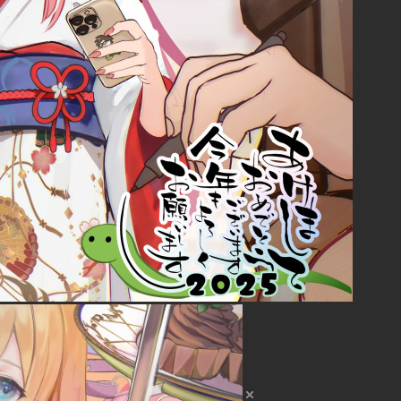
40:
ただし納期はまりちゃんが決めるよ
08:58
41:
無量でエを提供するのはAIだけで十分や
08:58
42:
どこ出血したのか詳しく
08:58
43:
まりちゃんは確かに出血してる
08:58
44:
体験版だけでもやってみて
08:58
45:
くくるのなるにぃ目指そうぜ
08:59
46:
仕事してるふりしてるけどこう見えて忙し
08:59
いんです！
47:
格ゲーと同じだよ毎日10時間くらい練習す
08:59
ればホラーも得意になるよ
48:
有能なまりですらゲームする時間すらない
09:00
とか、暇人の対極にいる
49:
まりちゃんVなりたいって言ったよね？ドズ
09:00
ル社が募集かけてたよ
50:
おはようございます
09:00
51:
男性だけだよ、あっまりちゃん対象外だっ
09:01
たわ
52:
マインクラフトがメインだね
09:01
53:
男性の中に女性が混じるんですね
09:01