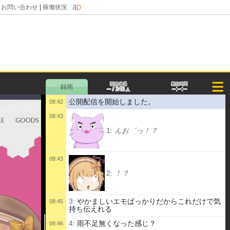
|
お問い合わせ
|
稼働状況
視聴/来場
配信時間
--
--:--:--
/
245
人
公開配信を開始しました。
08:42
08:43
1:
んお゛っ！？
08:43
2:
！？
3:
やかましいエモばっかりだからこれだけで気
08:45
持ち伝えれる
4:
雨不足無くなった感じ？
08:46