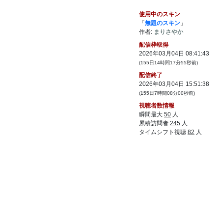
てるし
80:
ってないな
使用中のスキン
09:06
「
無題のスキン
」
81:
いうて社員自分一人だけでも会社は会社だ
09:06
作者:
まりさやか
しね
配信枠取得
82:
部署あってないようなもんでしょ全部繋が
09:06
2026年03月04日 08:41:43
ってる
(155日14時間17分55秒前)
83:
だいぶ古いね
09:07
配信終了
84:
資本金給料はらえねぇわ
2026年03月04日 15:51:38
09:07
(155日7時間08分00秒前)
09:07
視聴者数情報
85:
瞬間最大
50
人
累積訪問者
245
人
タイムシフト視聴
82
人
86:
派遣いれてるやろ
09:07
87:
株式会社まりさやか 代表取締役まりさや
09:07
か 従業員リスナー若干名
88:
てか取締役の名前本名じゃなくてもいいん
09:07
だ
89:
この資本金で１０年やれてるの凄い
09:07
90:
年1でしか働かないのも人数カウントする会
09:07
社あるから実態はどこも違う