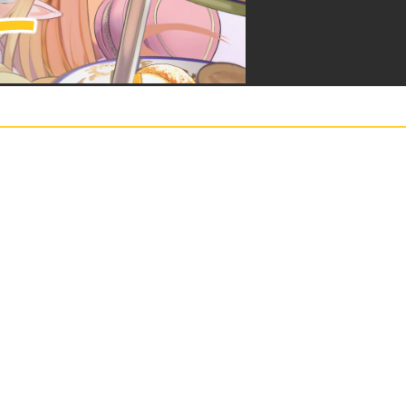
54:
黄色が貴重のキャラいるっぽいけど大丈夫
09:01
か？
55:
会社の名前冠したキャラいるんだ
09:01
56:
まりちゃんこの中に入っても違和感ないね
09:02
57:
ARMS関係も男性ボイスが増えてきてるね
09:02
58:
マイクラ実況ってそんな需要あるん
09:02
59:
46～20代のグループだよ
09:02
60:
マインクラフトメインで飯食えるんだねー
09:02
61:
マイクラ系は子供がメインだからグッズ売
09:02
がメインじゃない
62:
社長で医師目指してた人だね
09:03
63:
さやかああああおれだああああああああ
09:03
64:
ホストやコンカフェが規制強めてきたから
09:03
多分人が流れてきてる
65:
ほもおおそう
09:04
66:
マイクラやってないやん
09:04
67:
(；ﾟДﾟ)
09:04