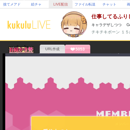
捨てメアド
絵チャ
LIVE配信
ファイル転送
チャット
仕事してるふり
キャラデザしつつ Goog
チキチキボーン
１５
5053
URL作成