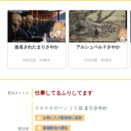
改名されたまりさやか
アルシュベルドさやか
488
日
前
64再生
516
日
前
80再生
仕事してるふりしてます
配信タイトル
チキチキボーン
１５歳
まりさやか
お気に入り配信者に追加
新着配信の通知
配信者