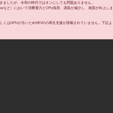
きましたが、令和の時代ではオンにしても問題ありません。
uTubeなど）において消費電力とCPU負荷、遅延が減少し、画質が向上し
しくはGPUが古いためHEVCの再生支援が搭載されていません。下記