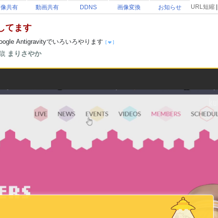
URL短縮
画像共有
動画共有
DDNS
画像変換
お知らせ
してます
le Antigravityでいろいろやります
歳
まりさやか