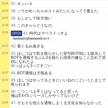
37:
キンハ４
10:28
38:
ソラがめっちゃホストみたいになってて萎えた
10:29
39:
もしかして味方強い
10:31
40:
このきゃらどうなの
10:35
10:36
41:
時代はマベライっすよ
OPEN
Apekweit (@Apekweit) on X
42:
着ぐるみ過ぎる
10:37
43:
ほしつばで炊き散らかした挙句BOT戦にも敗北して
10:37
BOTを通報するぶん3を観たら現実の嫌なこと忘れて笑
顔になれたよ
やっぱぶん3ってすごい
44:
BOT通報は才能ある
10:37
45:
ほしつばやってるときにいいねのこというとまじで
10:37
怒られます
46:
こつこつ上手くはなってると思った
10:38
俺はEXVSシリーズしかやってないけど
47:
そもそも他人を通報しまくる文化を知らなかった
10:38