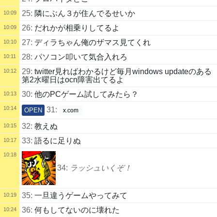
25:
隣にぶん３が住んでるせいか
10:09
26:
だれかが相乗りしてるよ
10:09
27:
ディラちゃん俺のザマス見てくれ
10:10
28:
パソコン叩いて気合入れろ
10:11
29:
twitter見ればわかるけど毎月windows updateのある
10:12
第2水曜日はocn障害出てるよ
30:
他のPCゲーム試してみたら？
10:13
10:14
31:
OPEN
x.com
32:
教えぬ
10:15
33:
語るに足りぬ
10:17
10:18
34:
ラッシュいくぞ！
35:
一旦違うゲームやってみて
10:19
36:
何もしてないのに壊れた
10:24