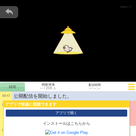
視聴/来場
配信時間
--
--:--:--
/
206
人
公開配信を開始しました。
09:47
アプリで快適に視聴できます
09:47
1:
・・・（てん、てん、てん）
アプリで開く
インストールはこちらから
2:
昨日の伝説の配信見ました？
09:47