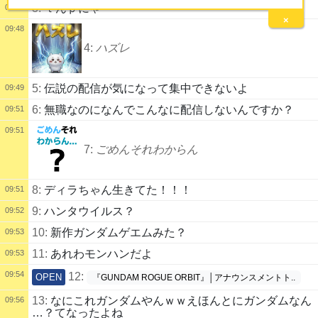
3:
ｔんｐにゃ
09:48
×
09:48
4:
ハズレ
5:
伝説の配信が気になって集中できないよ
09:49
6:
無職なのになんでこんなに配信しないんですか？
09:51
09:51
7:
ごめんそれわからん
8:
ディラちゃん生きてた！！！
09:51
9:
ハンタウイルス？
09:52
10:
新作ガンダムゲエムみた？
09:53
11:
あれわモンハンだよ
09:53
09:54
12:
OPEN
『GUNDAM ROGUE ORBIT』│アナウンスメントト..
13:
なにこれガンダムやんｗｗえほんとにガンダムなん
09:56
…？てなったよね