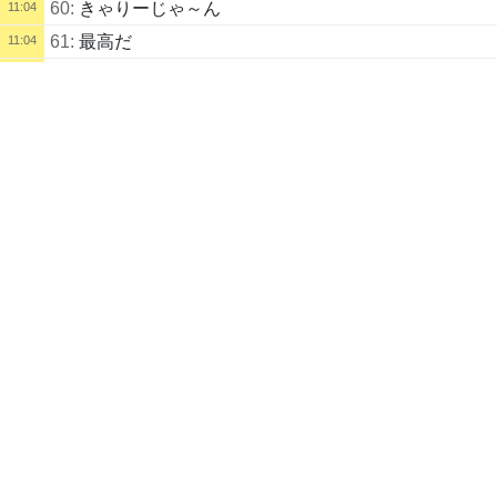
60:
きゃりーじゃ～ん
11:04
61:
最高だ
11:04
配信タイトル
62:
てかぽりさん引退したのショックやばい
11:05
最後の配信17日前て
63:
最後の味方が金箱開けてる時セーフエリアに入っち
11:05
ヒロアカ
ゃった時負けたと思った
配信説明
64:
子供産まれたらしいよ
11:05
ガチニートで草
配信者
65:
配信履歴みてみ
11:06
「爺祝！」
ホワイト
ディラちゃん
66:
結婚したのか 俺以外の男と…
11:06
自己紹介
https://live.erinn.biz/gift.php?to=44798
67:
ご無沙汰ですな
11:06
68:
あっけもなー！
11:08
 CAUTION!
69:
でぃらかすおじゃ
11:11
70:
今日が最後の配信かとおもった
11:14
ケモノ
71:
チームカラー揃えるのもつよいんだね
11:15
この配信には
成分が多く含まれていま
72:
いっそゲームを作るか
11:15
す！
73:
AIつこーて半年でできたタスクバーヒーロー こえ
11:16
るぞ