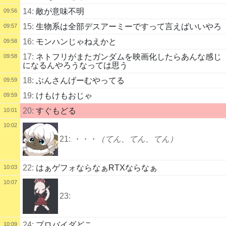
14:
敵が意味不明
09:56
15:
生物系は全部デスアーミーですって言えばいいやろ
09:57
16:
モンハンじゃねえかと
09:58
17:
ネトフリがまたガンダムを映画化したらあんな感じ
09:58
になるんやろうなっては思う
18:
ぶんさんげーむやってる
09:59
19:
けもけもおじゃ
09:59
20:
すぐもどる
10:01
10:02
21:
・・・（てん、てん、てん）
22:
はぁゲフォならなぁRTXならなぁ
10:03
10:07
23:
24:
プロバイダどこ
10:09