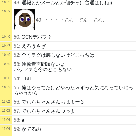
48:
通報とかメールとか個チャは普通はしねえ
10:39
10:39
49:
・・・（てん てん てん）
50:
OCNデバフ？
10:40
51:
えろうさぎ
10:47
52:
全くラグは感じないけどこっちは
10:49
53:
映像音声問題ないよ
10:49
バッファも今のところない
54:
TBH
10:50
55:
俺はやってたけどやめたｗずっと気になっていじっ
10:52
ちゃうから
56:
でぃらちゃんさんおはよー３
11:02
57:
でぃらちゃんさんつっよ
11:03
58:
e
11:04
59:
かてるの
11:04