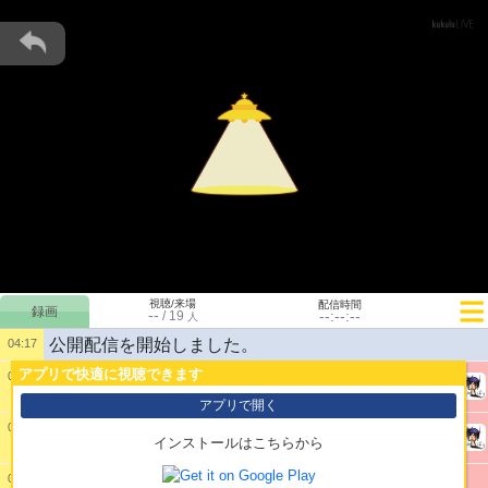
視聴/来場
配信時間
--
--:--:--
/
19
人
公開配信を開始しました。
04:17
アプリで快適に視聴できます
1:
大変遅くなりました 今日もゆっくり参ります
04:17
@ひとりぐらし
アプリで開く
2:
※このゲームはフィクションです。登場する団体
04:17
インストールはこちらから
・人物などは架空のものです｡
@ひとりぐらし
3:
妖精に回らされていた若者の親からお礼をゲット
04:17