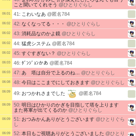
こと聞いてくれそう
@ひとりぐらし
06:01
41:
こわいなあ
@匿名784
06:02
42:
なくなってる・・・
@ひとりぐらし
06:02
43:
消耗品なのかよ鏡
@ひとりぐらし
06:02
44:
猛虎システム
@匿名784
06:02
45:
すぐすぎない？
@ひとりぐらし
06:03
46:
ﾀﾞﾝｼﾞｮﾝかあ
@匿名784
06:03
47:
あ 塔は自分で上るのね…
@ひとりぐらし
06:08
48:
今日はここまでにしておきます
@ひとりぐらし
06:09
49:
おつかれさまでした
@匿名784
50:
明日はひかりのかぎを目指して塔を上ります
06:09
また将軍が出てくるのか
@ひとりぐらし
51:
おつみかんありがとうございます
@ひとりぐら
06:09
し
52:
本日もご視聴ありがとうございました
@ひとり
06:09