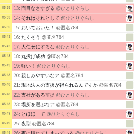
05:35
13:
面目なさすぎる
@ひとりぐらし
05:35
14:
それはそれとして
@ひとりぐらし
05:35
15:
おいておいた！
@匿名784
05:43
16:
たくそう
@匿名784
05:43
17:
人任せにするな
@ひとりぐらし
05:43
18:
丸投げ成功
@匿名784
05:43
19:
軽い！
@ひとりぐらし
05:43
20:
親しみやすいなア
@匿名784
05:48
21:
現地法人の支援が得られるんですか
@匿名784
05:48
22:
支社がある前提
@ひとりぐらし
05:48
23:
場所を選ぶなア
@匿名784
05:49
24:
とほほ て
@ひとりぐらし
05:49
25:
夜型
@匿名784
05:49
26:
夜に慣れてしまっている
@ひとりぐらし