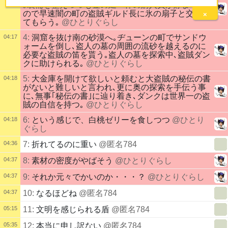
｡装備を整えつつも金の延べ棒の購入費が貯まった
ので早速闇の町の盗賊ギルド長に氷の扇子と交換し
×
てもらう｡
@ひとりぐらし
4:
洞窟を抜け南の砂漠へ｡ヂューンの町でサンドウ
04:17
ォームを倒し､盗人の墓の周囲の流砂を越えるのに
必要な盗賊の笛を貰う｡盗人の墓を探索中､盗賊ダン
クに助けられる｡
@ひとりぐらし
5:
大金庫を開けて欲しいと頼むと大盗賊の秘伝の書
04:18
がないと難しいと言われ､更に奥の探索を手伝う事
に､無事｢秘伝の書｣に辿り着き､ダンクは世界一の盗
賊の自信を持つ｡
@ひとりぐらし
6:
という感じで、白桃ゼリーを食しつつ
@ひとり
04:18
ぐらし
04:36
7:
折れてるのに重い
@匿名784
04:37
8:
素材の密度がやばそう
@ひとりぐらし
04:37
9:
それか元々でかいのか・・・？
@ひとりぐらし
04:37
10:
なるほどね
@匿名784
05:15
11:
文明を感じられる盾
@匿名784
05:35
12:
本当に申し訳ない
@匿名784