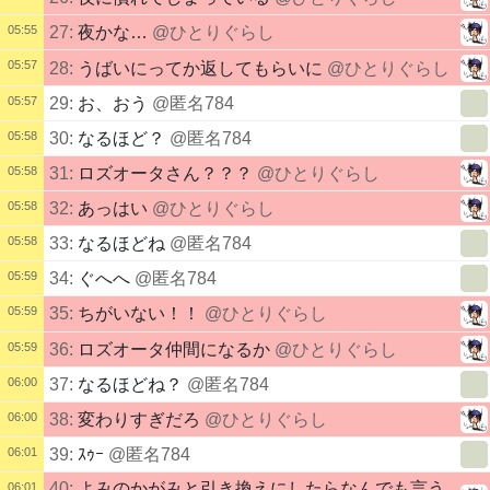
05:55
27:
夜かな…
@ひとりぐらし
05:57
28:
うばいにってか返してもらいに
@ひとりぐらし
05:57
29:
お、おう
@匿名784
05:58
30:
なるほど？
@匿名784
05:58
31:
ロズオータさん？？？
@ひとりぐらし
05:58
32:
あっはい
@ひとりぐらし
05:58
33:
なるほどね
@匿名784
05:59
34:
ぐへへ
@匿名784
05:59
35:
ちがいない！！
@ひとりぐらし
05:59
36:
ロズオータ仲間になるか
@ひとりぐらし
06:00
37:
なるほどね？
@匿名784
06:00
38:
変わりすぎだろ
@ひとりぐらし
06:01
39:
ｽｩｰ
@匿名784
40:
よみのかがみと引き換えにしたらなんでも言う
06:01