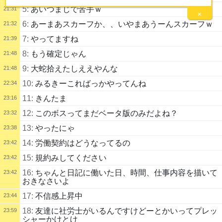
5:
あいつまじで苦手ｗ
21:31
×
6:
あーまあスカーフか、、いやまあうーんスカーフｗ
21:32
7:
やってますね
21:39
8:
もう確定じゃん
21:48
9:
大蛇拾えたしええやんな
21:48
10:
みるきーこればっかやってんね
22:34
11:
きんたま
23:16
12:
このボスってまだベータ版のみだよね？
23:32
13:
やったにゃ
23:38
14:
労働契約はどうなってるの
23:42
15:
規約みしてください
23:42
16:
ちゃんと日記に働いた日、時間、仕事内容を描いて
23:42
おきなさいよ
17:
不信感上昇中
23:44
18:
友達に社労士がいるんですけどーとかいってプレッ
23:59
シャーかけとけ