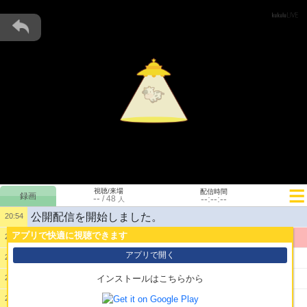
視聴/来場
配信時間
--
--:--:--
/
48
人
公開配信を開始しました。
20:54
アプリで快適に視聴できます
1:
さくっと勝って寝る
20:54
アプリで開く
2:
さくっと・・・？3910・・・？
21:21
3:
４桁勝利まで寝ない宣言たぁおそれいる
21:22
インストールはこちらから
4:
っぱ残像よな
21:29