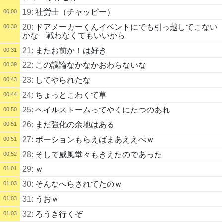
19:
社労士（チャッピー）
00:00
20:
ドアメーカーくんイベントにでも引っ越してこない
00:30
かな 戦わなくてもいいから
21:
またお前か！は好き
00:31
22:
この議論なかなかおわらないな
00:39
23:
してやられたな
00:43
24:
ちょっとこわくて草
00:44
25:
ヘイルストームってやくにたつのあれ
00:50
26:
まだ強化の余地はある
00:51
27:
ポーションもらえばまあええべｗ
00:51
28:
そして威風堂々もきえたのであった
00:52
29:
ｗ
01:01
30:
そんなへらされてたのｗ
01:03
31:
うおｗ
01:03
32:
ろうき行くぞ
01:03