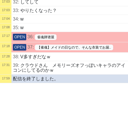
32:
してして
17:03
33:
やりたくなった？
17:03
34:
w
17:04
35:
w
17:08
17:17
36:
OPEN
雀魂牌谱屋
17:18
37:
OPEN
【雀魂】メイドの日なので、そんな衣装でお届..
38:
V多すぎだなｗ
17:28
39:
クラウドさん メモリーズオフっぽいキャラのアイ
17:31
コンにしてるのかｗ
配信を終了しました。
17:59