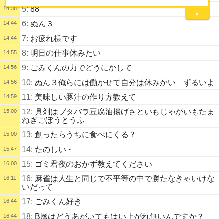
5:
88
14:38
×
6:
ぬん３
14:44
7:
お疲れ様です
14:44
8:
明日の仕事休みたい
14:55
9:
ごみくんの力でどうにかして
14:56
10:
ぬん３俺らには働かせて自分は休みかい ずるいよ
14:56
11:
美味しい豚汁の作り方教えて
14:59
12:
具剤はブタバラ豆腐油揚げさといもじゃがいもたま
15:00
ねぎごぼうとうふ
13:
創ったらうちに食べにくる？
15:00
14:
たのしい・
15:47
15:
ゴミ君夜のおかず教えてください
16:00
16:
麻雀は人生と同じで不平等の中で勝たなきゃいけな
16:11
いだって
17:
ごみくん好き
16:44
18:
B層はどうあがいてもはい上がれ無いんですか？
16:44