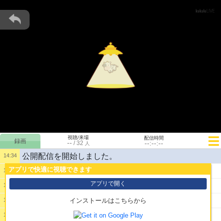
視聴/来場
配信時間
--
--:--:--
/
32
人
公開配信を開始しました。
14:34
アプリで快適に視聴できます
1:
くろうどさん配信まとめお願いします
14:35
アプリで開く
2:
マイク入ってないけど
14:35
3:
ごみくんもダークネスしたくなってきた？
14:36
インストールはこちらから
4:
ｗ
14:37