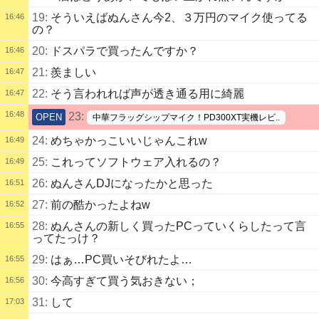
19:
そういえばぬんさん今2、３万円のマイク使ってる
16:46
の？
20:
ドスパラで買ったんですか？
16:46
21:
羨ましい
16:47
22:
そう言われれば声が透き通る用に綺麗
16:47
16:48
23:
OPEN
中華フラッグシップマイク！PD300XT実機レビ..
24:
めちゃかっこいいじゃんこれw
16:49
25:
これってソフトウェア入れるの？
16:49
26:
ぬんさんDJになったかと思った
16:51
27:
前の酷かったよねw
16:52
28:
ぬんさんの新しく買ったPCっていくらしたって言
16:55
ってたっけ？
29:
はぁ…PC買いそびれたよ…
16:55
30:
今高すぎて買う気おきない；
16:56
31:
して
17:03