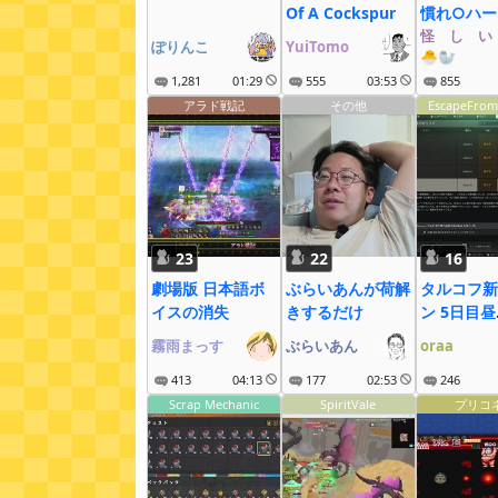
Of A Cockspur
慣れ○ハー
12：30～
怪゚し゚い
ぽりんこ
YuiTomo
🐣🦭
1,281
01:29
555
03:53
855
アラド戦記
その他
EscapeFrom
23
22
16
劇場版 日本語ボ
ぶらいあんが荷解
タルコフ新
イスの消失
きするだけ
ン 5日目昼
28.5LV~
霧雨まっす
ぶらいあん
oraa
413
04:13
177
02:53
246
Scrap Mechanic
SpiritVale
プリコ