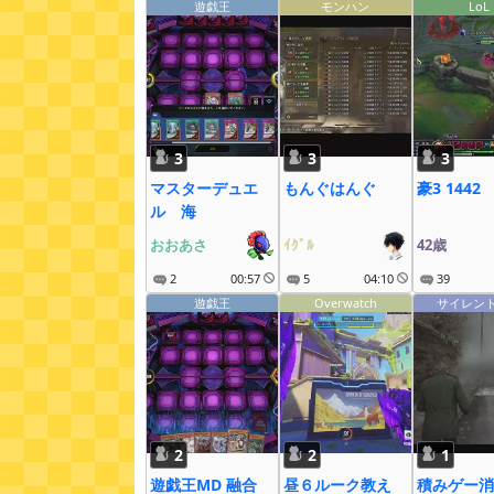
遊戯王
モンハン
LoL
3
3
3
マスターデュエ
もんぐはんぐ
豪3 1442
ル 海
おおあさ
ｲｸﾞﾙ
42歳
2
00:57
5
04:10
39
遊戯王
Overwatch
サイレン
2
2
1
遊戯王MD 融合
昼６ルーク教え
積みゲー消