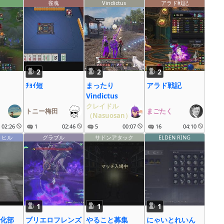
雀魂
Vindictus
アラド戦記
2
2
2
ﾁｮｲ短
まったり
アラド戦記
Vindictus
クレイドル
トニー梅田
まごたく
（Nasuosan）
02:26
1
02:46
5
00:07
16
04:10
トヒル
グラブル
サドンアタック
ELDEN RING
1
1
1
化部
ブリエロフレンズ
やること募集
にゃいとれいん