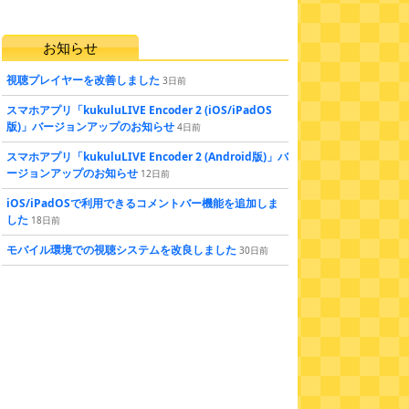
お知らせ
視聴プレイヤーを改善しました
3
日
前
スマホアプリ「kukuluLIVE Encoder 2 (iOS/iPadOS
版)」バージョンアップのお知らせ
4
日
前
スマホアプリ「kukuluLIVE Encoder 2 (Android版)」バ
ージョンアップのお知らせ
12
日
前
iOS/iPadOSで利用できるコメントバー機能を追加しま
した
18
日
前
モバイル環境での視聴システムを改良しました
30
日
前