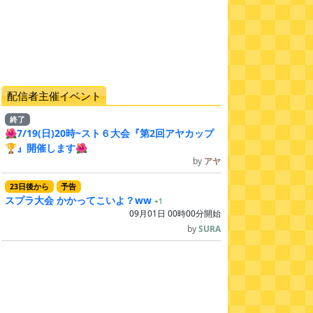
配信者主催イベント
終了
🌺7/19(日)20時~スト６大会『第2回アヤカップ
🏆』開催します🌺
by
アヤ
23
日
後
から
予告
スプラ大会 かかってこいよ？ww
+1
09月01日 00時00分開始
by
SURA