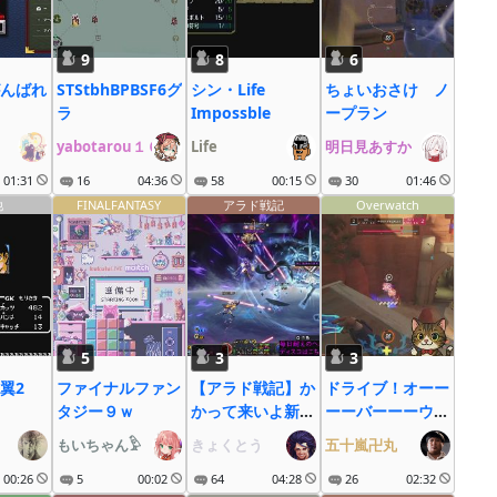
9
8
6
んばれ
STStbhBPBSF6グ
シン・Life
ちょいおさけ ノ
ラ
Impossble
ープラン
yabotarou１６
Life
明日見あすか
01:31
16
04:36
58
00:15
30
01:46
他
FINALFANTASY
アラド戦記
Overwatch
5
3
3
翼2
ファイナルファン
【アラド戦記】か
ドライブ！オーー
タジー９ｗ
かって来いよ新シ
ーーバーーーウォ
ーズン！
ッチ！！！
もいちゃん𓅱
きょくとう
五十嵐卍丸
00:26
5
00:02
64
04:28
26
02:32