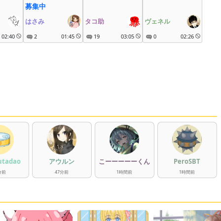
募集中
はさみ
タコ助
ヴェネル
02:40
2
01:45
19
03:05
0
02:26
utadao
アウルン
こーーーーーくん
PeroSBT
分
前
47
分
前
1
時間
前
1
時間
前