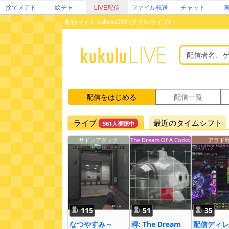
捨てメアド
絵チャ
LIVE配信
ファイル転送
チャット
配信サイト kukuluLIVE (ククルライブ)
配信をはじめる
配信一覧
ライブ
最近のタイムシフト
561人視聴中
サドンアタック
The Dream Of A Cocks
アラド
pur
115
51
35
なつやすみ～
稗: The Dream
配信ディレ