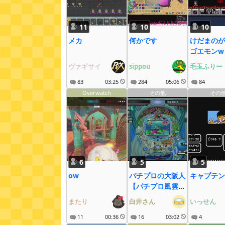
11
10
10
メカ
何かです
けだまのが
ゴエモンw
ヴァギサイ
sippou
毛玉ふりー
83
03:25
284
05:06
84
Overwatch
その他
その
6
5
5
ow
パチプロの大阪人
キャプテン
【パチプロ風雲録
5】
またり
白井さん
いっせん
11
00:36
16
03:02
4