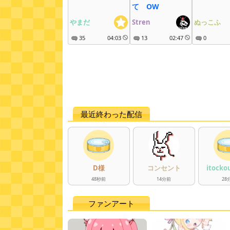
て OW
やまだ
Stren
ぬっこふ
35
04:03
13
02:47
0
最近終わった配信
D様
コンセント
itocko
48
秒
前
14
分
前
28
ファンアート