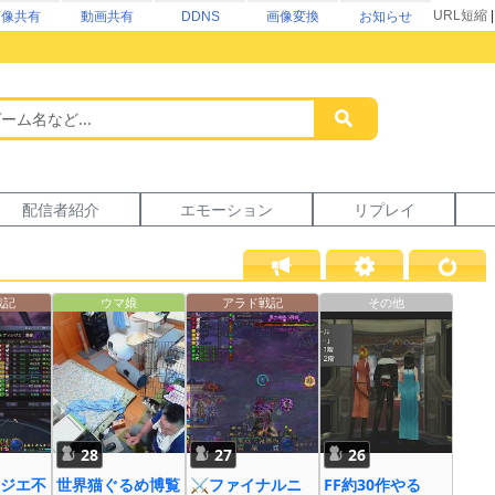
URL短縮
画像共有
動画共有
DDNS
画像変換
お知らせ
配信者紹介
エモーション
リプレイ
戦記
ウマ娘
アラド戦記
その他
28
27
26
ジエ不
世界猫ぐるめ博覧
⚔ファイナルニ
FF約30作やる