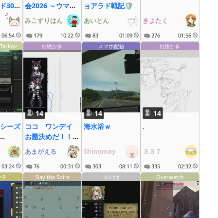
ド30周
会2026 ～ウマ娘
ョアラド戦記🛡
゚う゚な゚ぎ゚
も大疾走にゃ～
みこすりはん
あいとん
きよたく
06:54
179
10:22
83
01:09
276
01:56
Tarkov
お絵かき
スマホ配信
お絵かき
14
14
14
シーズ
ココ ワンデイ
海水浴ｗ
.
お題決めだ！！
18:00スタート
あまがえる
Shinomay
３３７
8/918:00締め切
03:24
り提出先は概要欄
76
00:31
303
08:11
335
02:32
のメアドまで！！
ネR
Slay the Spire
その他
Overwatch