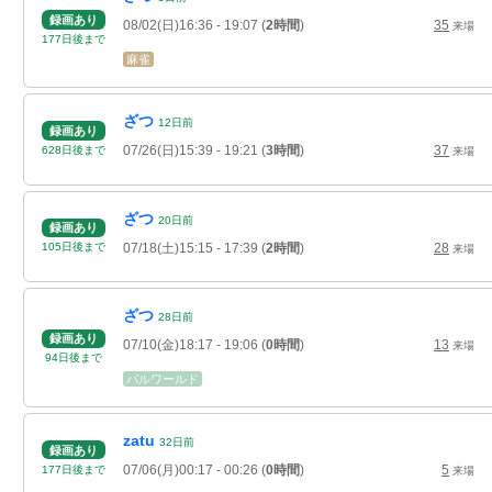
録画あり
08/02(日)16:36
- 19:07
(
2時間
)
35
来場
177
日
後
まで
麻雀
ざつ
12
日
前
録画あり
07/26(日)15:39
- 19:21
(
3時間
)
37
628
日
後
まで
来場
ざつ
20
日
前
録画あり
07/18(土)15:15
- 17:39
(
2時間
)
28
105
日
後
まで
来場
ざつ
28
日
前
録画あり
07/10(金)18:17
- 19:06
(
0時間
)
13
来場
94
日
後
まで
パルワールド
zatu
32
日
前
録画あり
07/06(月)00:17
- 00:26
(
0時間
)
5
177
日
後
まで
来場