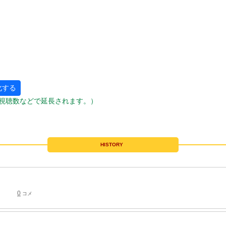
化する
視聴数などで延長されます。）
HISTORY
0
コメ