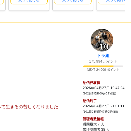
買ってあげる
買ってあげる
買ってあげる
34:
ぼんじり焼きたて！
20:12
35:
どこで差がついた・・・・
20:13
36:
ゴメン俺しょーふみたいに指示厨になれね
20:13
ーんだわｗ
37:
もう年寄りだもんな
20:13
10
38:
しょーふもらいつべで配信し始めたときは
20:14
二十歳そこそこだったのにもう切り上げ４０だ
もんな
トラ組
39:
えー50台かと思ってた
175,994 ポイント
20:14
40:
40だよ
NEXT 24,006 ポイント
20:14
41:
1009祭
20:15
配信枠取得
42:
高槻かなこにするか
20:16
2026年04月27日 19:47:24
(102日1時間00分52秒前)
43:
このAIてエッチな画像つくっていいの
20:16
配信終了
44:
ちょっとためしてみてよ
20:16
って生きるの苦しくなりました
2026年04月27日 21:01:11
45:
是非教えてください！
20:17
(101日23時間47分05秒前)
46:
どうぞ
視聴者数情報
20:20
瞬間最大
7
人
47:
くさそう
20:20
累積訪問者
38
人