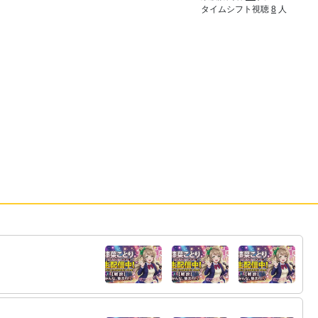
タイムシフト視聴
8
人
48:
サムネちっさいよな
20:22
20:23
49:
どうもyagooです 次の配信のサム
OPEN
ネ作りました
画像: i.imgur.com
50:
それはそう
20:23
51:
下の言葉かってについてきたんや
20:24
52:
途中下車なしの50連射とか書いて欲しいよ
20:25
な
53:
やっぱエロが絡まんとな
20:27
20:27
54:
微妙
OPEN
画像: i.imgur.com
55:
いる
20:29
56:
雷走ってるのとかすごい分かりやすい
20:29
57:
しない
20:32
58:
今日雨だからって午前から行かなかったの
20:32
が失態だよ
59:
シャドバサ終おじゃ
20:32
60:
ビヨンドもサ終でいいよね
20:33
61:
やめてくれ
20:34