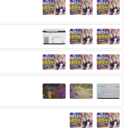
62:
別ゲー開拓しろよ
20:34
63:
スバルですらおはスバやるときにトークデ
20:34
ッキ用意してるというのにしょーふは手ぶらで
始めるんか
64:
むしろ落としてほしい
20:35
65:
ゲームの内容も悪い
20:36
66:
ポケモンみたいやつはにじさんじやぶいす
20:37
ぽを開いている
67:
時代はトモコレ
20:37
68:
いや、面白くはないよ 知ってるが知って
20:38
る人を一杯並べてようやく作品になるもの
69:
大体あってる
20:39
70:
うん
20:41
71:
おいおい人増えてるやんサムネ効果あるな
20:41
72:
サムネの見切れ方やばいけどなｗ
20:42
73:
やっぱりせせりだよな～
20:42
74:
せせりくん？
20:42
75:
やっぱ鳥貴族か～
20:43