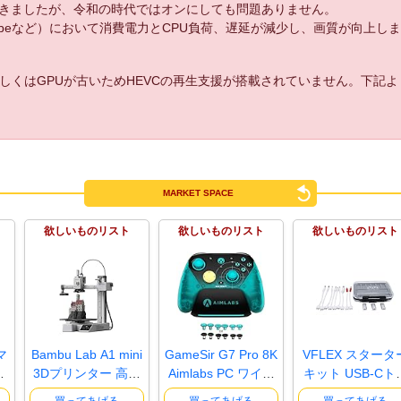
きましたが、令和の時代ではオンにしても問題ありません。
uTubeなど）において消費電力とCPU負荷、遅延が減少し、画質が向上し
しくはGPUが古いためHEVCの再生支援が搭載されていません。下記
MARKET SPACE
欲しいものリスト
欲しいものリスト
欲しいものリスト
マ
Bambu Lab A1 mini
GameSir G7 Pro 8K
VFLEX スタータ
ト
3Dプリンター 高速
Aimlabs PC ワイヤ
キット USB-Cト
高精度 ..
レスゲー..
ガーケーブル