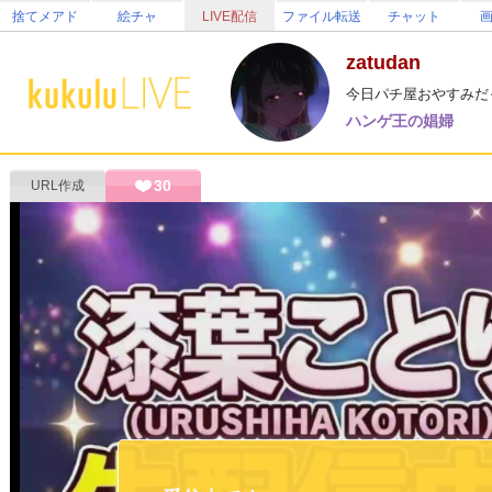
捨てメアド
絵チャ
LIVE配信
ファイル転送
チャット
zatudan
今日パチ屋おやすみだ
ハンゲ王の娼婦
30
URL作成