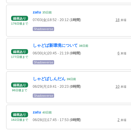
zatu
35
日
前
録画あり
07/03(金)18:52
- 20:12
(
1時間
)
18
来場
176
日
後
まで
Shadowverse
しゃどば新環境について
38
日
前
録画あり
06/30(火)20:45
- 21:19
(
0時間
)
6
来場
177
日
後
まで
Shadowverse
しゃどばしんだん
39
日
前
録画あり
06/29(月)19:41
- 20:23
(
0時間
)
10
来場
96
日
後
まで
Shadowverse
zatu
40
日
前
録画あり
06/28(日)17:45
- 17:53
(
0時間
)
2
162
日
後
まで
来場