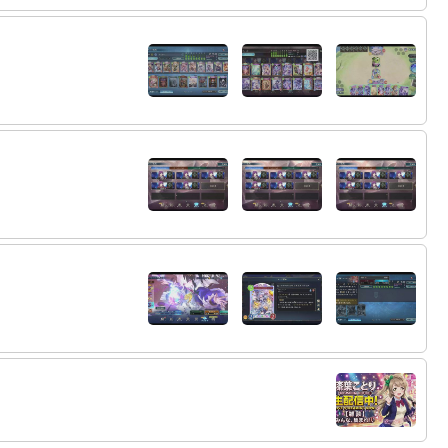
76:
トリキ１回だけ行ったけど５分で出てきた
20:44
77:
こ～とりの～トリキがついに～
20:44
78:
そうだよ
20:46
79:
何が？
20:48
配信を終了しました。
21:01