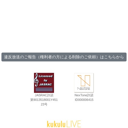
違反放送のご報告（権利者の方による削除のご依頼）はこちらから
JASRAC許諾
NexTone許諾
第9013518001Y451
ID000006415
23号