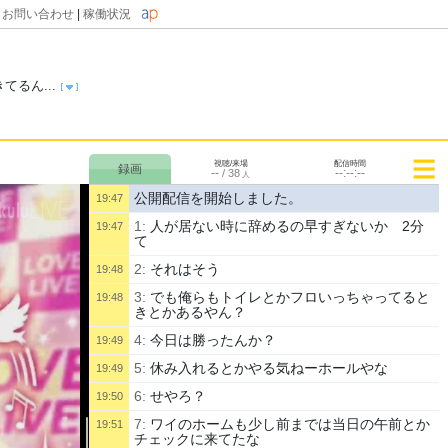
|
お問い合わせ
|
稼働状況
るん...
視聴/来場
配信時間
--
--:--:--
/
38
人
公開配信を開始しました。
19:47
1:
人が居ない時に辞めるの早すぎないか 2分
19:47
て
2:
それはそう
19:48
3:
でも俺らもトイレとかフロいっちゃってると
19:48
きとかあるやん？
4:
今日は勝ったんか？
19:49
5:
休み入れるとかやる気ねーホールやな
19:49
6:
せやろ？
19:50
7:
ワイのホームも少し前までは当日の午前とか
19:51
チェックに来てたな