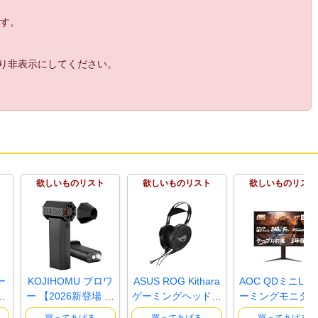
22:
手羽元か
20:02
ます。
23:
ねぎま
20:02
24:
いやマジメなはなし量産のクソみたいな目
20:03
のキャラより全然マシだなこれ
より非表示にしてください。
25:
すげぇな
20:03
20:04
26:
晩年のこの目マジで嫌い きもい
OPEN
Just a moment...
27:
わくわく
20:06
28:
頭のリボンも治ってるやん
20:06
29:
ほえー
20:07
欲しいものリスト
欲しいものリスト
欲しいものリスト
30:
これって月間何回とかって制限あるんだっ
20:07
け
31:
あれ、これしょーふが課金してるソフトで
20:08
やったんじゃないんか
20:11
32:
OPEN
画像: i.imgur.com
20:11
ー
KOJIHOMU ブロワ
ASUS ROG Kithara
AOC QDミニLE
リ
ー 【2026新登場 超
ゲーミングヘッドセ
ーミングモニター
33:
ぽんにゃ！
小型で爆風..
ット / 1..
7インチ, Q..