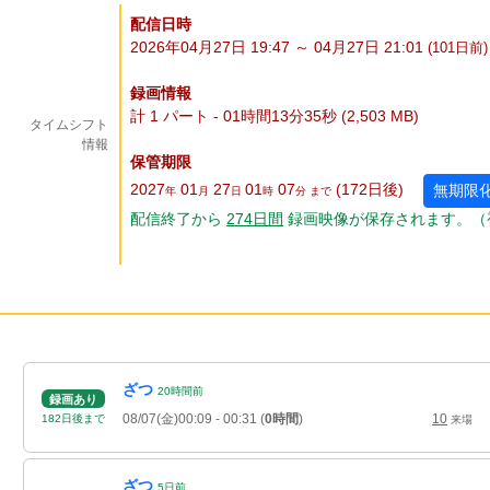
配信日時
2026年04月27日 19:47 ～ 04月27日 21:01
(101
日
前)
録画情報
計 1 パート - 01時間13分35秒 (2,503 MB)
タイムシフト
情報
保管期限
2027
01
27
01
07
(172
日
後
)
無期限
年
月
日
時
分 まで
配信終了から
274
日
間
録画映像が保存されます。（
ざつ
20
時間
前
録画あり
08/07(金)00:09
- 00:31
(
0時間
)
10
182
日
後
まで
来場
ざつ
5
日
前