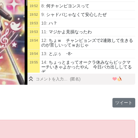
8:
何チャンピヨンスって
19:52
9:
シャドバじゃなくて安心したぜ
19:52
10:
ハ？
19:53
11:
マジかよ見損なったわ
19:53
12:
ちょｗ チャンピョンズで2連敗して生きる
19:54
のが苦しいってｗおじゃ
13:
とぶぅ ･8･
19:54
14:
ちょっとまってオークラ休みならビックマ
19:55
ーチいきゃよかったやん 今日バカ出ししてる
ぞ
15:
ゴミ
19:56
16:
たまにはサムネかえてみない？
19:58
17:
探したけどろくな画像ねーな
20:00
ツイート
18:
リボン3年生やんけ
20:01
19:
ことり飛んでるやん
20:02
20:
みんなあつまれー＾＾
20:02
21:
うわ手羽先だ
20:02