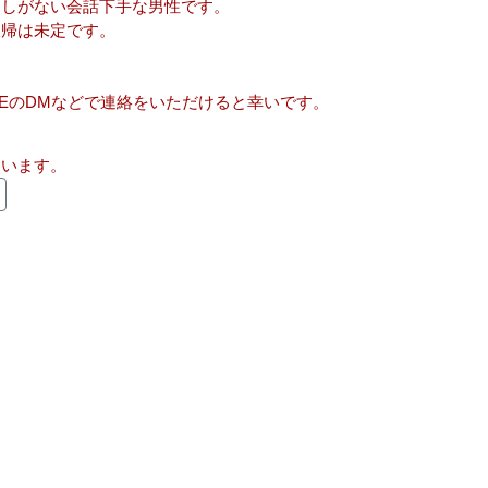
出しがない会話下手な男性です。
。復帰は未定です。
uLIVEのDMなどで連絡をいただけると幸いです。
ています。