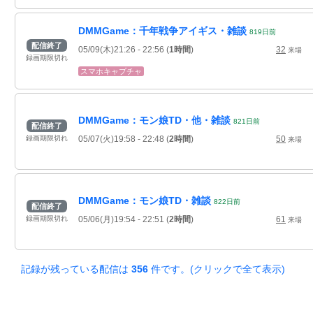
DMMGame：千年戦争アイギス・雑談
819
日
前
配信終了
05/09(木)21:26
- 22:56
(
1時間
)
32
来場
録画期限切れ
スマホキャプチャ
DMMGame：モン娘TD・他・雑談
821
日
前
配信終了
05/07(火)19:58
- 22:48
(
2時間
)
50
録画期限切れ
来場
DMMGame：モン娘TD・雑談
822
日
前
配信終了
05/06(月)19:54
- 22:51
(
2時間
)
61
録画期限切れ
来場
記録が残っている配信は
356
件です。(クリックで全て表示)