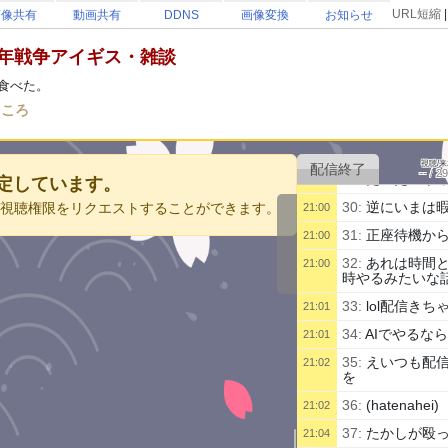
24:
最近使って
20:58
URL短縮
画像共有
動画共有
DDNS
画像変換
お知らせ
！
25:
ただhddの
20:58
千年戦争アイギス・雑談
26:
えいちでぃ
20:58
食べた。
27:
らすえもん
ろころ
20:59
28:
誰もやらな
20:59
さい
視聴/
--
/
29
29:
だいたいや
20:59
定しています。
30:
逆にいまは
者に視聴権限をリクエストすることができます。
21:00
31:
正座待機か
21:00
32:
あれは時間
21:00
時やるみたいな
33:
lol配信きち
21:01
34:
AIでやるな
21:01
35:
えいつも配
21:02
を
36:
(hatenahei)
21:02
37:
たかしが殴
21:04