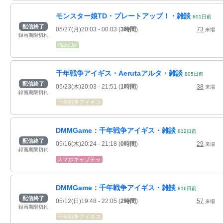
モンスター娘TD・プレートアップ！・雑談
801
日
前
配信終了
05/27(月)20:03
- 00:03
(
3時間
)
73
来場
録画期限切れ
PlateUp!
千年戦争アイギス・Aerutaアルタ・雑談
805
日
前
配信終了
05/23(木)20:03
- 21:51
(
1時間
)
38
来場
録画期限切れ
千年戦争アイギス
DMMGame：千年戦争アイギス・雑談
812
日
前
配信終了
05/16(木)20:24
- 21:18
(
0時間
)
29
来場
録画期限切れ
スマホキャプチャ
DMMGame：千年戦争アイギス・雑談
816
日
前
配信終了
05/12(日)19:48
- 22:05
(
2時間
)
57
来場
録画期限切れ
千年戦争アイギス