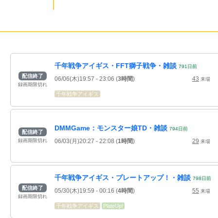
千年戦争アイギス・FFT獅子戦争・雑談
791
日
前
配信終了
06/06(木)19:57
- 23:06
(
3時間
)
43
来場
録画期限切れ
千年戦争アイギス
DMMGame：モンスター娘TD・雑談
794
日
前
配信終了
06/03(月)20:27
- 22:08
(
1時間
)
29
録画期限切れ
来場
千年戦争アイギス・プレートアップ！・雑談
798
日
前
配信終了
05/30(木)19:59
- 00:16
(
4時間
)
55
来場
録画期限切れ
千年戦争アイギス
PlateUp!