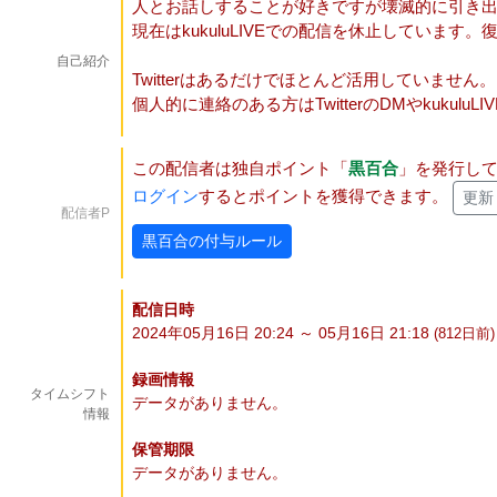
人とお話しすることが好きですが壊滅的に引き
現在はkukuluLIVEでの配信を休止しています
自己紹介
Twitterはあるだけでほとんど活用していません。
個人的に連絡のある方はTwitterのDMやkukul
この配信者は独自ポイント「
黒百合
」を発行し
ログイン
するとポイントを獲得できます。
更新
配信者P
黒百合の付与ルール
配信日時
2024年05月16日 20:24 ～ 05月16日 21:18
(812
日
前)
録画情報
タイムシフト
データがありません。
情報
保管期限
データがありません。