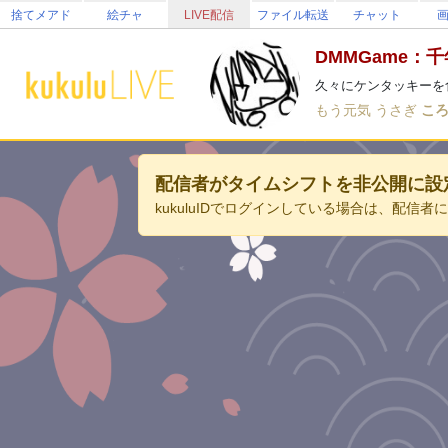
捨てメアド
絵チャ
LIVE配信
ファイル転送
チャット
DMMGame：
久々にケンタッキーを
もう元気
うさぎ
こ
配信者がタイムシフトを非公開に設
kukuluIDでログインしている場合は、配信