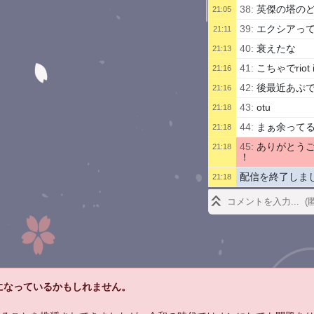
38:
英傑の塔の
21:05
39:
エクシアっ
21:11
40:
衰えたな
21:13
41:
こちゃでriot
21:16
42:
後最近あぷ
21:16
43:
otu
21:18
44:
まぁ余って
21:18
45:
ありがとう
21:18
！
配信を終了しま
21:18
になっているかもしれません。