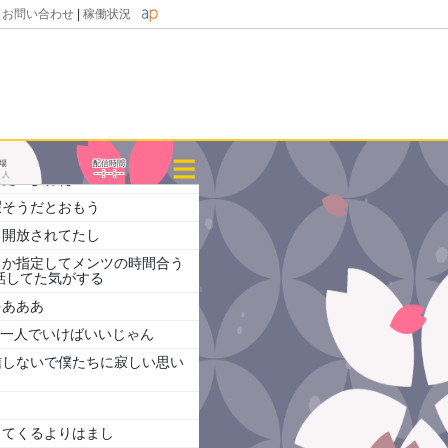
ない亜神使ったけどつよすぎぃ
|
お問い合わせ
|
稼働状況
ろーどおそいのだけゆるして～ｗ
ーでぃーぴーころん
だからね
さそうなロールはまかせてくだ
来場
配信時間
--:--:--
人
ったのよねぇ
暇そうだとおもう
ら開放されてたし
とか指定してメンツの時間合う
話してた気がする
ゃあああ
ら一人でいけばいいじゃん
信しないで僕たちに寂しい思い
ってくるよりはまし