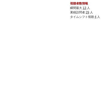
視聴者数情報
瞬間最大
13
人
累積訪問者
29
人
タイムシフト視聴
4
人