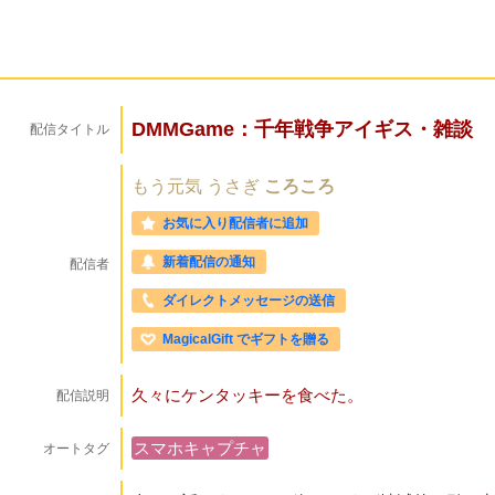
DMMGame：千年戦争アイギス・雑談
配信タイトル
もう元気
うさぎ
ころころ
お気に入り配信者に追加
新着配信の通知
配信者
ダイレクトメッセージの送信
MagicalGift でギフトを贈る
久々にケンタッキーを食べた。
配信説明
スマホキャプチャ
オートタグ