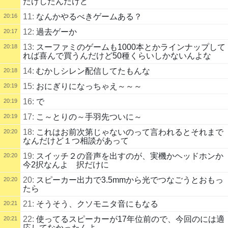
だけしたんだけど
11:
なんかやるべきゲームある？
20:16
12:
過去ゲーか
20:17
13:
スーファミのゲームも1000本とかラインナップして
20:18
れば喜んで買うんだけど50種くらいしかないんよな
14:
むかしシレン配信してたもんな
20:18
15:
おにぎりになっちゃえ～～～
20:19
16:
で
20:19
17:
こ～とりの～手羽先ついに～
20:19
18:
これはお前次第じゃないのって言われるとそれまで
20:20
なんだけど１つ相談があって
19:
スイッチ２の音声を出すのが、実機かヘッドホンか
20:20
今2択なんよ 択だけに
20:
スピーカー出力で3.5mmから光でつなごうとおもっ
20:20
たら
21:
そうそう、クソモニタ音にもなる
20:21
22:
使ってるスピーカーが17年位前ので、今回のには適
20:21
応してなかったんよ