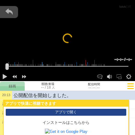
Loading...
--:--:-- / --:--
視聴/来場
配信時間
--
--:--:--
/
18
人
公開配信を開始しました。
20:13
アプリで快適に視聴できます
1:
30歳の男おじゃす
20:13
アプリで開く
2:
してきなさい
20:13
20:14
インストールはこちらから
3: