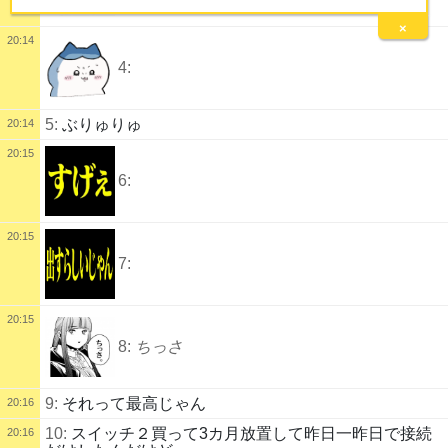
×
20:14
4:
5:
ぶりゅりゅ
20:14
20:15
6:
20:15
7:
20:15
8:
ちっさ
9:
それって最高じゃん
20:16
10:
スイッチ２買って3カ月放置して昨日一昨日で接続
20:16