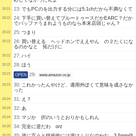
23:
でもPCのを出力する分には5.1chだから不満なくて
20:21
24:
下手に買い替えてブルートゥースだかEARC？だか
20:22
でバッファうまれようものなら本末店頭じゃん？
25:
つまり
20:22
26:
買い替える ヘッドホンでええやん の２たくにな
20:22
るのかなと 拓だけに
27:
ハイ
20:22
28:
ほう
20:22
20:23
29:
OPEN
www.amazon.co.jp
30:
これかったんやけど、適用外ぽくて意味を成さなか
20:23
った
31:
え？
20:24
32:
あ
20:24
33:
マジか 択のいうとおりかもしれん
20:24
34:
完全に逆だわ orz
20:25
35:
逆に言うと技術的には逆はムリなのかな 3.5mm信
20:25