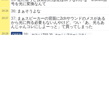
号を光に変換なんて
36:
まぁそうよな
20:26
37:
まぁスピーカーの背面に2chサウンドのメスがある
20:27
から光に拘る必要もないんやけど、つい「あ、光もあ
んじゃんコレにしよーっと」て買ってしまった
20:28
38:
OPEN
ヤマハ | TSS-20 - ホームシアターシステム -..
配信タイトル
39:
そっそっそ
【w3】パワプロアドベンチャーズ【30位の男】 (漆葉ことり) | kukuluL
20:28
IVE
40:
でもモニタからの音に限られるよねその場合
20:29
パワプロ
41:
ハブか
20:29
配信説明
BEQH-763-070-843パワ娘アドベンチャービーです進捗報告です
42:
まさにそう、一番いいのは遅延対策も兼ねて良質の
20:31
配信者
ヘッドホンを本体にさすのが一番無難って２つのサイ
トの主が書いてた（まぁ２サイトしかみてないけど
ハンゲ王の娼婦
自己紹介
20:31
43:
OPEN
Amazon: Creative-Pebble-USB電源採用アクテ..
野生のおやつ
配信記録
44:
なるほど、高いものじゃなくていいからスピーカー
20:32
を買うのも手か
録画あり
45:
ヘッドホン・新規スピーカー・出入力をかくにんし
ざつ
20:33
1
日
前
182
日
後
まで
て接続コード買い直し このへんか