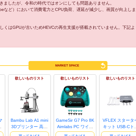
きましたが、令和の時代ではオンにしても問題ありません。
uTubeなど）において消費電力とCPU負荷、遅延が減少し、画質が向上し
しくはGPUが古いためHEVCの再生支援が搭載されていません。下記
MARKET SPACE
欲しいものリスト
欲しいものリスト
欲しいものリスト
マ
Bambu Lab A1 mini
GameSir G7 Pro 8K
VFLEX スタータ
ト
3Dプリンター 高速
Aimlabs PC ワイヤ
キット USB-Cト
高精度 ..
レスゲー..
ガーケーブル