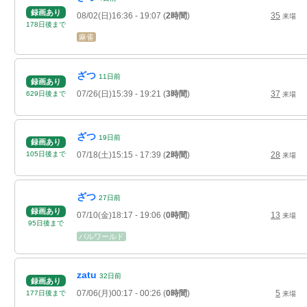
録画あり
08/02(日)16:36
- 19:07
(
2時間
)
35
来場
178
日
後
まで
麻雀
ざつ
11
日
前
録画あり
07/26(日)15:39
- 19:21
(
3時間
)
37
629
日
後
まで
来場
ざつ
19
日
前
録画あり
07/18(土)15:15
- 17:39
(
2時間
)
28
105
日
後
まで
来場
ざつ
27
日
前
録画あり
07/10(金)18:17
- 19:06
(
0時間
)
13
来場
95
日
後
まで
パルワールド
zatu
32
日
前
録画あり
07/06(月)00:17
- 00:26
(
0時間
)
5
177
日
後
まで
来場