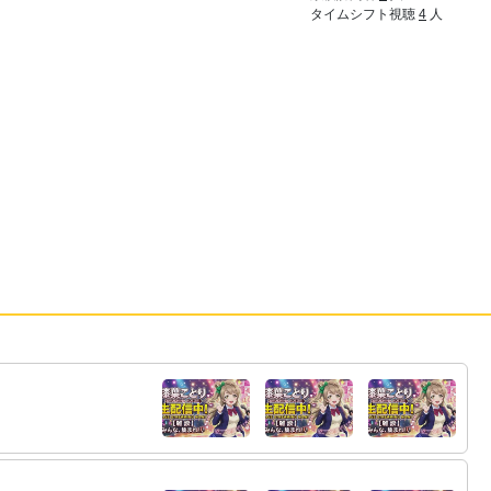
タイムシフト視聴
4
人