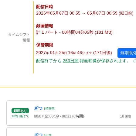
配信日時
2026年05月07日 00:55 ～ 05月07日 00:59
(92
日
前)
録画情報
計 1 パート - 00時間04分05秒 (181 MB)
タイムシフト
情報
保管期限
2027
01
25
16
46
(171
日
後
)
無期限
年
月
日
時
分 まで
配信終了から
263
日
間
録画映像が保存されます。（
ざつ
3
時間
前
録画あり
08/07(金)00:09
- 00:31
(
0時間
)
10
182
日
後
まで
来場
ざつ
4
日
前