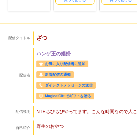
買ってあげる
買ってあげる
ざつ
配信タイトル
ハンゲ王の娼婦
お気に入り配信者に追加
新着配信の通知
配信者
ダイレクトメッセージの送信
MagicalGift でギフトを贈る
NTEちびちびやってます。こんな時間なので人
配信説明
野生のおやつ
自己紹介