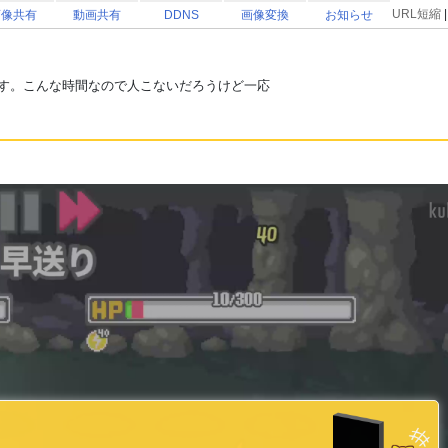
URL短縮
画像共有
動画共有
DDNS
画像変換
お知らせ
ます。こんな時間なので人こないだろうけど一応