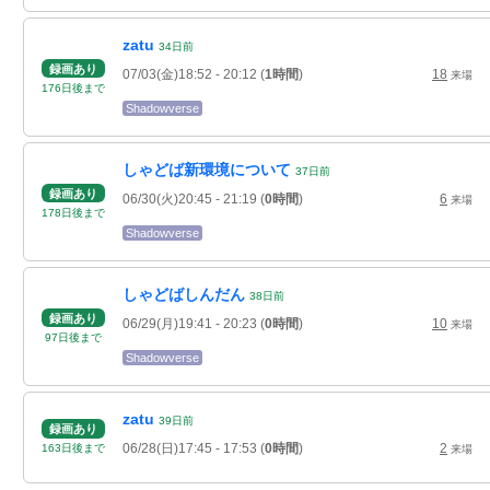
zatu
34
日
前
録画あり
07/03(金)18:52
- 20:12
(
1時間
)
18
来場
176
日
後
まで
Shadowverse
しゃどば新環境について
37
日
前
録画あり
06/30(火)20:45
- 21:19
(
0時間
)
6
来場
178
日
後
まで
Shadowverse
しゃどばしんだん
38
日
前
録画あり
06/29(月)19:41
- 20:23
(
0時間
)
10
来場
97
日
後
まで
Shadowverse
zatu
39
日
前
録画あり
06/28(日)17:45
- 17:53
(
0時間
)
2
163
日
後
まで
来場