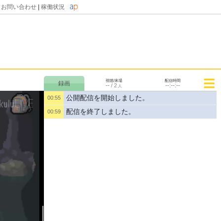
|
お問い合わせ
|
稼働状況
視聴/来場
配信時間
--
--:--:--
/
2
人
公開配信を開始しました。
00:55
配信を終了しました。
00:59