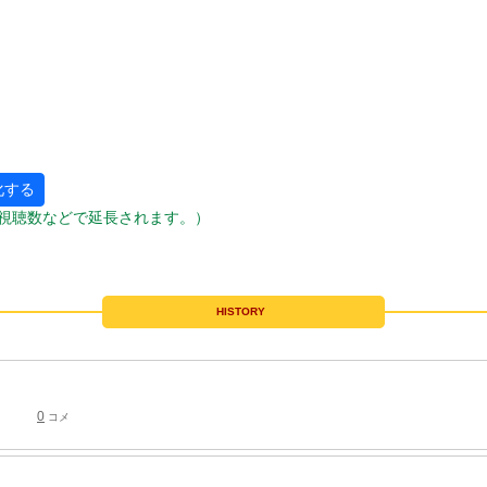
化する
視聴数などで延長されます。）
HISTORY
0
コメ