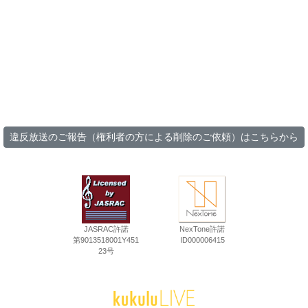
違反放送のご報告（権利者の方による削除のご依頼）はこちらから
JASRAC許諾
NexTone許諾
第9013518001Y451
ID000006415
23号