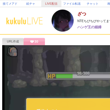
捨てメアド
絵チャ
LIVE配信
ファイル転送
チャット
ざつ
NTEちびちびやって
ハンゲ王の娼婦
30
URL作成