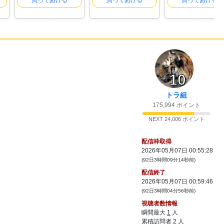
買ってあげる
買ってあげる
買ってあげる
10
トラ組
175,994 ポイント
NEXT 24,006 ポイント
配信枠取得
2026年05月07日 00:55:28
(92日3時間09分14秒前)
配信終了
2026年05月07日 00:59:46
(92日3時間04分56秒前)
視聴者数情報
瞬間最大
1
人
累積訪問者
2
人