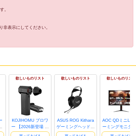
ます。
より非表示にしてください。
欲しいものリスト
欲しいものリスト
欲しいものリスト
ー
KOJIHOMU ブロワ
ASUS ROG Kithara
AOC QDミニLE
リ
ー 【2026新登場 超
ゲーミングヘッドセ
ーミングモニター
小型で爆風..
ット / 1..
7インチ, Q..